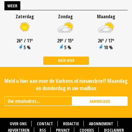
WEER
Zaterdag
Zondag
Maandag
26
°
/ 11
°
29
°
/ 15
°
26
°
/ 17
°
5 %
5 %
10 %
MEER WEER
Meld u hier aan voor de Varkens.nl nieuwsbrief! Maandag
en donderdag in uw mailbox
AANMELDEN
OVER ONS
CONTACT
REDACTIE
ABONNEMENT
ADVERTEREN
RSS
PRIVACY
COOKIES
DISCLAIMER