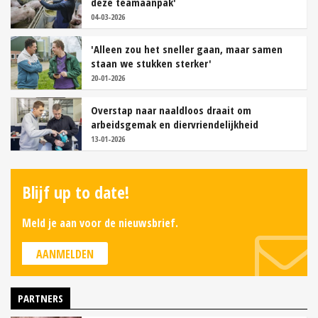
deze teamaanpak'
04-03-2026
'Alleen zou het sneller gaan, maar samen
staan we stukken sterker'
20-01-2026
Overstap naar naaldloos draait om
arbeidsgemak en diervriendelijkheid
13-01-2026
Blijf up to date!
Meld je aan voor de nieuwsbrief.
AANMELDEN
PARTNERS