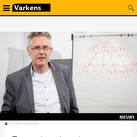
NIEUWS
© Koos Groenewold