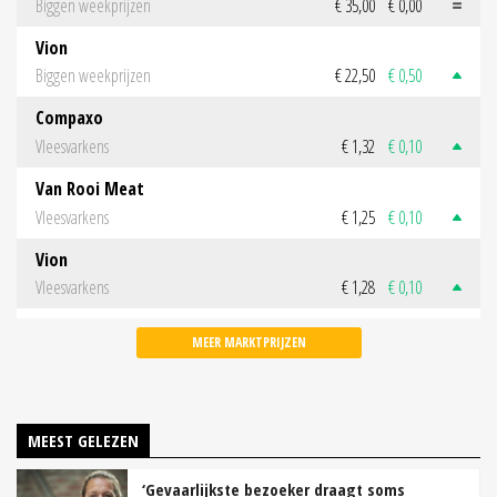
Biggen weekprijzen
€ 35,00
€ 0,00
Vion
Biggen weekprijzen
€ 22,50
€ 0,50
Compaxo
Vleesvarkens
€ 1,32
€ 0,10
Van Rooi Meat
Vleesvarkens
€ 1,25
€ 0,10
Vion
Vleesvarkens
€ 1,28
€ 0,10
MEER MARKTPRIJZEN
MEEST GELEZEN
‘Gevaarlijkste bezoeker draagt soms