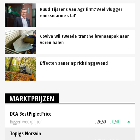
Ruud Tijssens van Agrifirm:'Veel vlugger
emissiearme stal'
Coviva wil tweede tranche bronaanpak naar
voren halen
Effecten sanering richtinggevend
MARKTPRIJZEN
DCA BestPigletPrice
Biggen weekprijzen
€ 26,50
€ 0,50
Topigs Norsvin