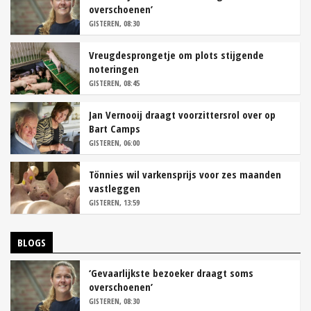
overschoenen’
GISTEREN, 08:30
Vreugdesprongetje om plots stijgende
noteringen
GISTEREN, 08:45
Jan Vernooij draagt voorzittersrol over op
Bart Camps
GISTEREN, 06:00
Tönnies wil varkensprijs voor zes maanden
vastleggen
GISTEREN, 13:59
BLOGS
‘Gevaarlijkste bezoeker draagt soms
overschoenen’
GISTEREN, 08:30