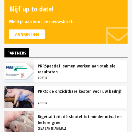
Blijf up to date!
Meld je aan voor de nieuwsbrief.
AANMELDEN
PARTNERS
PRRSpectief: samen werken aan stabiele
resultaten
ZOETIS
PRRS: de onzichtbare kosten voor uw bedrijf
ZOETIS
Bigvitaliteit: dé sleutel tot minder uitval en
betere groei
CEVA SANTÉ ANIMALE