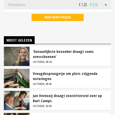
Vleesvarkens
€ 1,28
€ 0,10
MEER MARKTPRIJZEN
MEEST GELEZEN
‘Gevaarlijkste bezoeker draagt soms
overschoenen’
GISTEREN, 08:30
Vreugdesprongetje om plots stijgende
noteringen
GISTEREN, 08:45
Jan Vernooij draagt voorzittersrol over op
Bart Camps
GISTEREN, 06:00