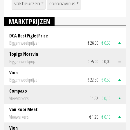
vakbeurzen
coronavirus
MARKTPRIJZEN
DCA BestPigletPrice
Biggen weekprijzen
€ 26,50
€ 0,50
Topigs Norsvin
Biggen weekprijzen
€ 35,00
€ 0,00
Vion
Biggen weekprijzen
€ 22,50
€ 0,50
Compaxo
Vleesvarkens
€ 1,32
€ 0,10
Van Rooi Meat
Vleesvarkens
€ 1,25
€ 0,10
Vion