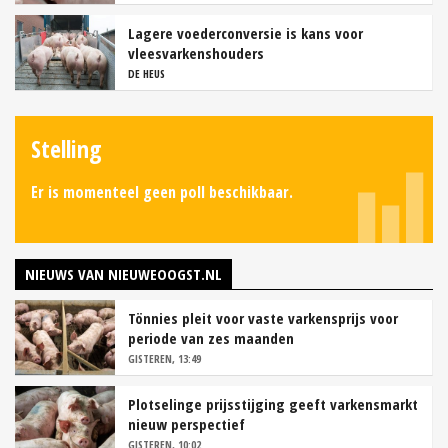
Lagere voederconversie is kans voor
vleesvarkenshouders
DE HEUS
Stelling
Er is momenteel geen poll beschikbaar.
NIEUWS VAN NIEUWEOOGST.NL
Tönnies pleit voor vaste varkensprijs voor
periode van zes maanden
GISTEREN, 13:49
Plotselinge prijsstijging geeft varkensmarkt
nieuw perspectief
GISTEREN, 10:02