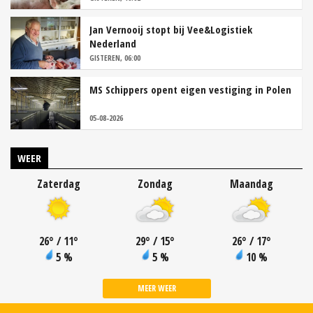
Jan Vernooij stopt bij Vee&Logistiek
Nederland
GISTEREN, 06:00
MS Schippers opent eigen vestiging in Polen
05-08-2026
WEER
Zaterdag
Zondag
Maandag
26
°
/ 11
°
29
°
/ 15
°
26
°
/ 17
°
5 %
5 %
10 %
MEER WEER