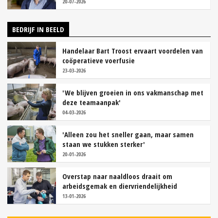
20-07-2026
BEDRIJF IN BEELD
Handelaar Bart Troost ervaart voordelen van
coöperatieve voerfusie
23-03-2026
'We blijven groeien in ons vakmanschap met
deze teamaanpak'
04-03-2026
'Alleen zou het sneller gaan, maar samen
staan we stukken sterker'
20-01-2026
Overstap naar naaldloos draait om
arbeidsgemak en diervriendelijkheid
13-01-2026