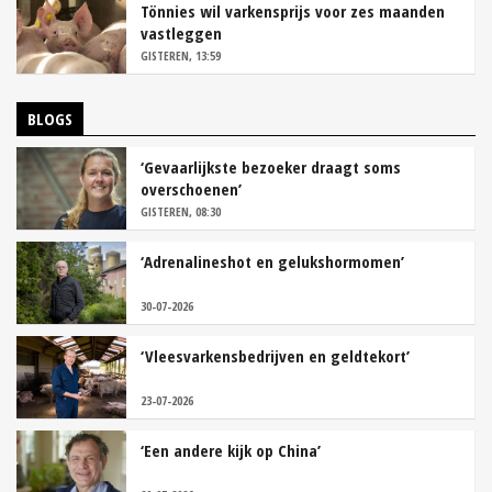
Tönnies wil varkensprijs voor zes maanden
vastleggen
GISTEREN, 13:59
BLOGS
‘Gevaarlijkste bezoeker draagt soms
overschoenen’
GISTEREN, 08:30
‘Adrenalineshot en gelukshormomen’
30-07-2026
‘Vleesvarkensbedrijven en geldtekort’
23-07-2026
‘Een andere kijk op China’