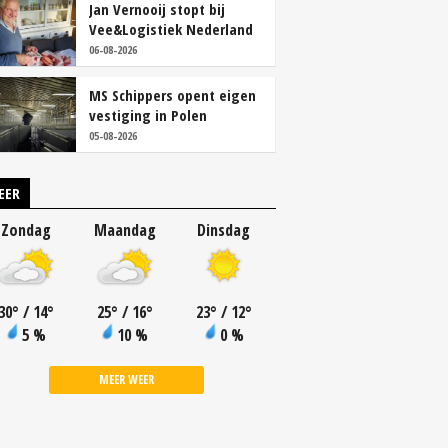
Jan Vernooij stopt bij
Vee&Logistiek Nederland
06-08-2026
MS Schippers opent eigen
vestiging in Polen
05-08-2026
EER
Zondag
Maandag
Dinsdag
30
°
/ 14
°
25
°
/ 16
°
23
°
/ 12
°
5 %
10 %
0 %
MEER WEER