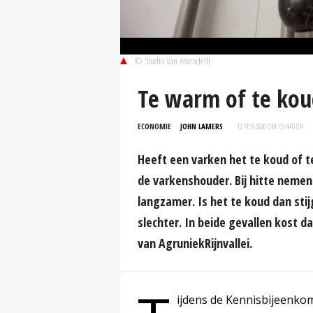
© Studio Van Assendelft
Te warm of te kou
ECONOMIE
JOHN LAMERS
12 FEB 2020 OM 15:44
UUR
Heeft een varken het te koud of te
de varkenshouder. Bij hitte nemen
langzamer. Is het te koud dan sti
slechter. In beide gevallen kost d
van AgruniekRijnvallei.
ijdens de Kennisbijeenkom