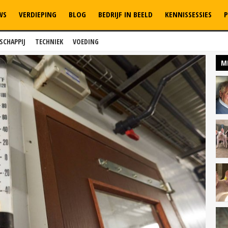
WS
VERDIEPING
BLOG
BEDRIJF IN BEELD
KENNISSESSIES
P
SCHAPPIJ
TECHNIEK
VOEDING
M