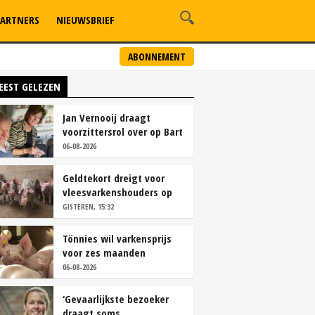
ARTNERS
NIEUWSBRIEF
ABONNEMENT
EEST GELEZEN
Jan Vernooij draagt
voorzittersrol over op Bart
Camps
06-08-2026
Geldtekort dreigt voor
vleesvarkenshouders op
vrije markt
GISTEREN, 15:32
Tönnies wil varkensprijs
voor zes maanden
vastleggen
06-08-2026
‘Gevaarlijkste bezoeker
draagt soms