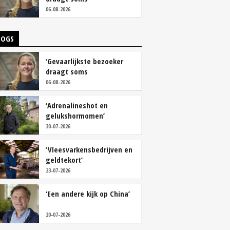
overschoenen’
06-08-2026
LOGS
‘Gevaarlijkste bezoeker
draagt soms
overschoenen’
06-08-2026
‘Adrenalineshot en
gelukshormomen’
30-07-2026
‘Vleesvarkensbedrijven en
geldtekort’
23-07-2026
‘Een andere kijk op China’
20-07-2026