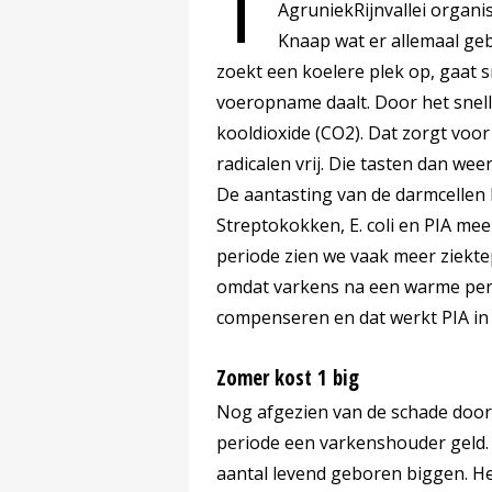
T
AgruniekRijnvallei organi
Knaap wat er allemaal geb
zoekt een koelere plek op, gaat 
voeropname daalt. Door het snel
kooldioxide (CO2). Dat zorgt voo
radicalen vrij. Die tasten dan wee
De aantasting van de darmcellen 
Streptokokken, E. coli en PIA me
periode zien we vaak meer ziekt
omdat varkens na een warme peri
compenseren en dat werkt PIA in
Zomer kost 1 big
Nog afgezien van de schade door
periode een varkenshouder geld. 
aantal levend geboren biggen. Het