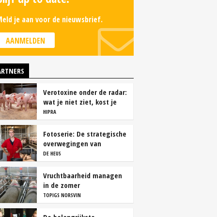
eld je aan voor de nieuwsbrief.
AANMELDEN
ARTNERS
Verotoxine onder de radar:
wat je niet ziet, kost je
wel geld
HIPRA
Fotoserie: De strategische
overwegingen van
varkensbedrijf Gerrits
DE HEUS
Vruchtbaarheid managen
in de zomer
TOPIGS NORSVIN