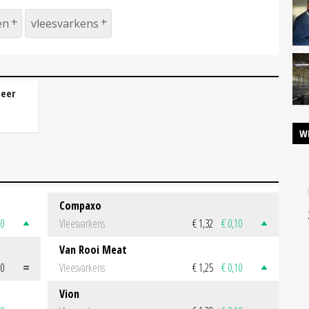
en
vleesvarkens
meer
W
Compaxo
50
Vleesvarkens
€ 1,32
€ 0,10
Van Rooi Meat
00
Vleesvarkens
€ 1,25
€ 0,10
Vion