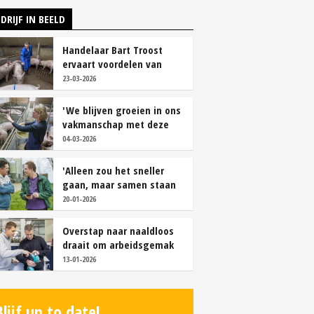
DRIJF IN BEELD
Handelaar Bart Troost
ervaart voordelen van
coöperatieve voerfusie
23-03-2026
'We blijven groeien in ons
vakmanschap met deze
teamaanpak'
04-03-2026
'Alleen zou het sneller
gaan, maar samen staan
we stukken sterker'
20-01-2026
Overstap naar naaldloos
draait om arbeidsgemak
en diervriendelijkheid
13-01-2026
Blijf up to date!