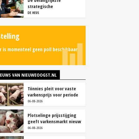
De belangrijkste
strategische
overwegingen van
DE HEUS
vleesvarkenshouders
Stelling
r is momenteel geen poll beschikbaar.
IEUWS VAN NIEUWEOOGST.NL
Tönnies pleit voor vaste
varkensprijs voor periode
van zes maanden
06-08-2026
Plotselinge prijsstijging
geeft varkensmarkt nieuw
perspectief
06-08-2026