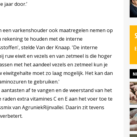
e jaar door.’
an een varkenshouder ook maatregelen nemen op
m rekening te houden met de interne
toffen', stelde Van der Knaap. 'De interne
E
j ruw eiwit en vezels en van zetmeel is die hoger
ssen met het aandeel vezels en zetmeel kun je
w eiwitgehalte moet zo laag mogelijk. Het kan dan
N
aminozuren te gebruiken.'
en aantasten af te vangen en de weerstand van het
e raden extra vitamines C en E aan het voer toe te
smix van AgruniekRijnvallei. Daarin zit tevens
verbetert.