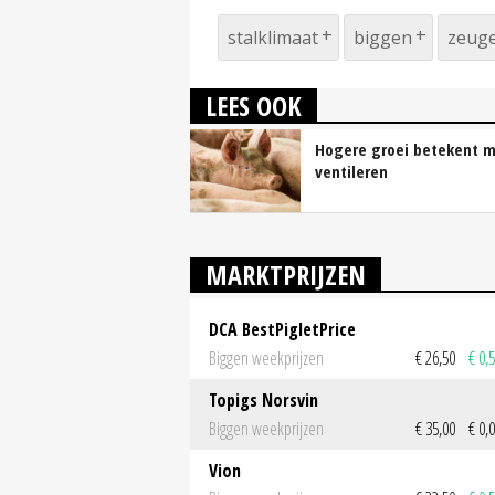
stalklimaat
biggen
zeug
LEES OOK
Hogere groei betekent 
ventileren
MARKTPRIJZEN
DCA BestPigletPrice
Biggen weekprijzen
€ 26,50
€ 0,
Topigs Norsvin
Biggen weekprijzen
€ 35,00
€ 0,
Vion