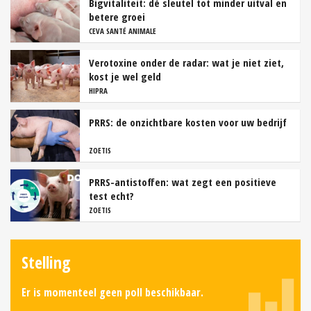
Bigvitaliteit: dé sleutel tot minder uitval en
betere groei
CEVA SANTÉ ANIMALE
Verotoxine onder de radar: wat je niet ziet,
kost je wel geld
HIPRA
PRRS: de onzichtbare kosten voor uw bedrijf
ZOETIS
PRRS-antistoffen: wat zegt een positieve
test echt?
ZOETIS
Stelling
Er is momenteel geen poll beschikbaar.