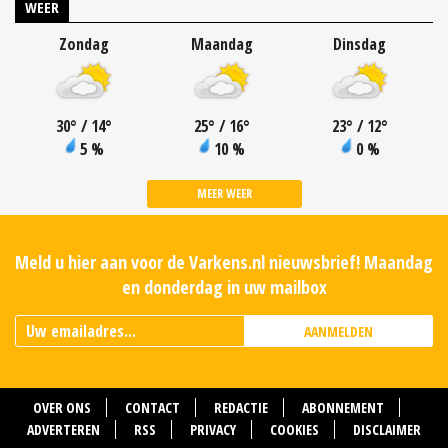
WEER
Zondag
Maandag
Dinsdag
30
°
/ 14
°
25
°
/ 16
°
23
°
/ 12
°
5 %
10 %
0 %
MEER WEER
Meld u hier aan voor de Varkens.nl nieuwsbrief! Maandag
en donderdag in uw mailbox
AANMELDEN
OVER ONS
CONTACT
REDACTIE
ABONNEMENT
ADVERTEREN
RSS
PRIVACY
COOKIES
DISCLAIMER