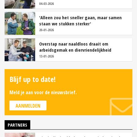
04-03-2026
'Alleen zou het sneller gaan, maar samen
staan we stukken sterker'
20-01-2026
Overstap naar naaldloos draait om
arbeidsgemak en diervriendelijkheid
13-01-2026
Blijf up to date!
Meld je aan voor de nieuwsbrief.
AANMELDEN
PARTNERS