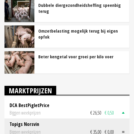
Dubbele diergezondheidsheffing speenbig
terug
Omzetbelasting mogelijk terug bij eigen
opfok
Beter kengetal voor groei per kilo voer
MARKTPRIJZEN
DCA BestPigletPrice
Biggen weekprijzen
€ 26,50
€ 0,50
Topigs Norsvin
Biggen weekprijzen
€ 35,00
€ 0,00