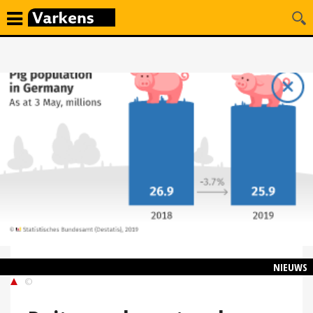
NIEUWS
©