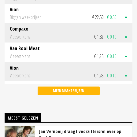
Vion
Biggen weekprijzen
€ 22,50
€ 0,50
Compaxo
Vleesvarkens
€ 1,32
€ 0,10
Van Rooi Meat
Vleesvarkens
€ 1,25
€ 0,10
Vion
Vleesvarkens
€ 1,28
€ 0,10
MEER MARKTPRIJZEN
MEEST GELEZEN
Jan Vernooij draagt voorzittersrol over op