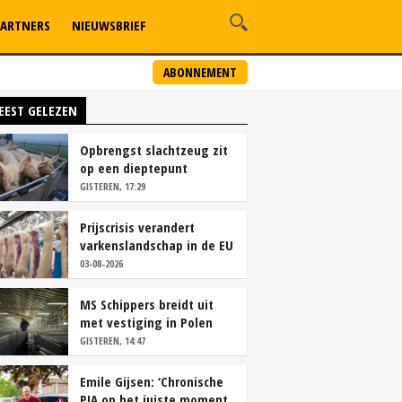
ARTNERS
NIEUWSBRIEF
ABONNEMENT
EEST GELEZEN
Opbrengst slachtzeug zit
op een dieptepunt
GISTEREN, 17:29
Prijscrisis verandert
varkenslandschap in de EU
rap
03-08-2026
MS Schippers breidt uit
met vestiging in Polen
GISTEREN, 14:47
Emile Gijsen: ‘Chronische
PIA op het juiste moment