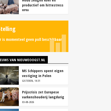
Houd zeugen koel en
productief om hittestress
te voorkomen
HIPRA
Stelling
r is momenteel geen poll beschikbaar.
IEUWS VAN NIEUWEOOGST.NL
MS Schippers opent eigen
vestiging in Polen
GISTEREN, 14:31
Prijscrisis zet Europese
varkenshouderij langdurig
onder druk
03-08-2026