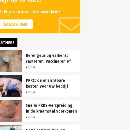
eld je aan voor de nieuwsbrief.
AANMELDEN
ARTNERS
Berengeur bij varkens:
castreren, vaccineren of
intact houden?
ZOETIS
PRRS: de onzichtbare
kosten voor uw bedrijf
ZOETIS
Snelle PRRS-verspreiding
in de kraamstal voorkomen
ZOETIS