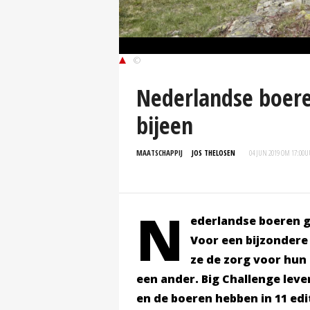
©
Nederlandse boere
bijeen
MAATSCHAPPIJ
JOS THELOSEN
04 JUN 2019 OM 17:00
U
N
ederlandse boeren g
Voor een bijzondere 
ze de zorg voor hun
een ander. Big Challenge lev
en de boeren hebben in 11 edit