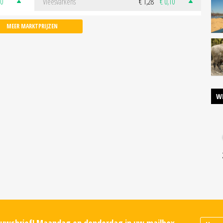
50
Vleesvarkens
€ 1,28
€ 0,10
MEER MARKTPRIJZEN
W