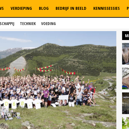
WS
VERDIEPING
BLOG
BEDRIJF IN BEELD
KENNISSESSIES
P
SCHAPPIJ
TECHNIEK
VOEDING
M