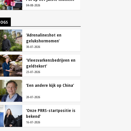
tackelen’
04-08-2026
LOGS
‘Adrenalineshot en
gelukshormomen’
30-07-2026
‘Vleesvarkensbedrijven en
geldtekort’
23-07-2026
‘Een andere kijk op China’
20-07-2026
‘Onze PRRS-startpositie is
bekend’
16-07-2026