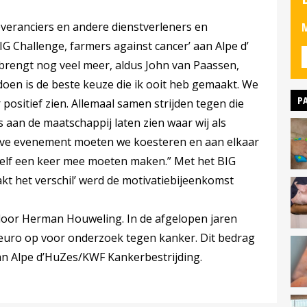
leveranciers en andere dienstverleners en
M
 Challenge, farmers against cancer’ aan Alpe d’
brengt nog veel meer, aldus John van Paassen,
oen is de beste keuze die ik ooit heb gemaakt. We
P
 positief zien. Allemaal samen strijden tegen die
ots aan de maatschappij laten zien waar wij als
itieve evenement moeten we koesteren en aan elkaar
zelf een keer mee moeten maken.” Met het BIG
kt het verschil’ werd de motivatiebijeenkomst
 door Herman Houweling. In de afgelopen jaren
 euro op voor onderzoek tegen kanker. Dit bedrag
an Alpe d’HuZes/KWF Kankerbestrijding.