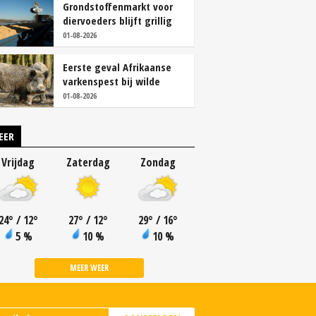
Grondstoffenmarkt voor
diervoeders blijft grillig
01-08-2026
Eerste geval Afrikaanse
varkenspest bij wilde
zwijnen in Finland
01-08-2026
EER
Vrijdag
Zaterdag
Zondag
24
°
/ 12
°
27
°
/ 12
°
29
°
/ 16
°
5 %
10 %
10 %
MEER WEER