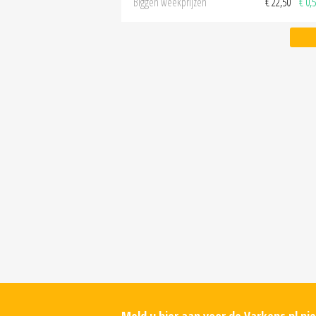
Biggen weekprijzen
€ 22,50
€ 0,