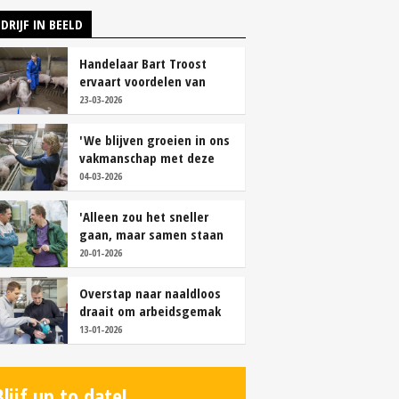
DRIJF IN BEELD
Handelaar Bart Troost
ervaart voordelen van
coöperatieve voerfusie
23-03-2026
'We blijven groeien in ons
vakmanschap met deze
teamaanpak'
04-03-2026
'Alleen zou het sneller
gaan, maar samen staan
we stukken sterker'
20-01-2026
Overstap naar naaldloos
draait om arbeidsgemak
en diervriendelijkheid
13-01-2026
Blijf up to date!