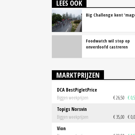
LEES OOK
Big Challenge kent 'mage
Foodwatch wil stop op
onverdoofd castreren
MARKTPRIJZEN
DCA BestPigletPrice
Biggen weekprijzen
€ 26,50
€ 0,
Topigs Norsvin
Biggen weekprijzen
€ 35,00
€ 0,
Vion