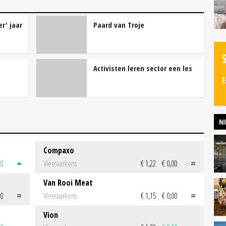
r' jaar
Paard van Troje
Activisten leren sector een les
E
N
Compaxo
50
Vleesvarkens
€ 1,22
€ 0,00
Van Rooi Meat
00
Vleesvarkens
€ 1,15
€ 0,00
Vion