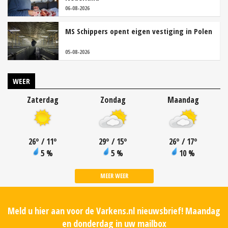
06-08-2026
MS Schippers opent eigen vestiging in Polen
05-08-2026
WEER
Zaterdag
Zondag
Maandag
26
°
/ 11
°
29
°
/ 15
°
26
°
/ 17
°
5 %
5 %
10 %
MEER WEER
Meld u hier aan voor de Varkens.nl nieuwsbrief! Maandag
en donderdag in uw mailbox