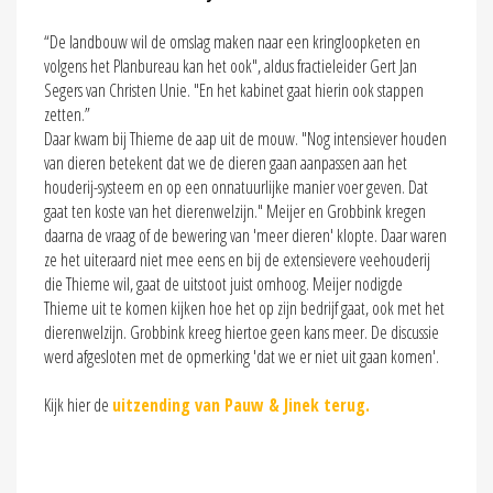
“De landbouw wil de omslag maken naar een kringloopketen en
volgens het Planbureau kan het ook", aldus fractieleider Gert Jan
Segers van Christen Unie. "En het kabinet gaat hierin ook stappen
zetten.”
Daar kwam bij Thieme de aap uit de mouw. "Nog intensiever houden
van dieren betekent dat we de dieren gaan aanpassen aan het
houderij-systeem en op een onnatuurlijke manier voer geven. Dat
gaat ten koste van het dierenwelzijn." Meijer en Grobbink kregen
daarna de vraag of de bewering van 'meer dieren' klopte. Daar waren
ze het uiteraard niet mee eens en bij de extensievere veehouderij
die Thieme wil, gaat de uitstoot juist omhoog. Meijer nodigde
Thieme uit te komen kijken hoe het op zijn bedrijf gaat, ook met het
dierenwelzijn. Grobbink kreeg hiertoe geen kans meer. De discussie
werd afgesloten met de opmerking 'dat we er niet uit gaan komen'.
Kijk hier de
uitzending van Pauw & Jinek terug.