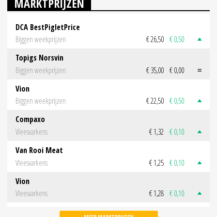
MARKTPRIJZEN
DCA BestPigletPrice
Biggen weekprijzen
€ 26,50
€ 0,50
Topigs Norsvin
Biggen weekprijzen
€ 35,00
€ 0,00
Vion
Biggen weekprijzen
€ 22,50
€ 0,50
Compaxo
Vleesvarkens
€ 1,32
€ 0,10
Van Rooi Meat
Vleesvarkens
€ 1,25
€ 0,10
Vion
Vleesvarkens
€ 1,28
€ 0,10