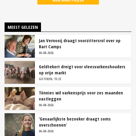
MEER MARKTPRIJZEN
MEEST GELEZEN
Jan Vernooij draagt voorzittersrol over op
Bart Camps
06-08-2026
Geldtekort dreigt voor vleesvarkenshouders
op vrije markt
GISTEREN, 15:32
Tönnies wil varkensprijs voor zes maanden
vastleggen
06-08-2026
‘Gevaarlijkste bezoeker draagt soms
overschoenen’
06-08-2026