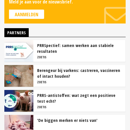
Meld je aan voor de nieuwsbrief.
AANMELDEN
PARTNERS
PRRSpectief: samen werken aan stabiele
resultaten
ZOETIS
Berengeur bij varkens: castreren, vaccineren
of intact houden?
ZOETIS
PRRS-antistoffen: wat zegt een positieve
test echt?
ZOETIS
'De biggen merken er niets van'