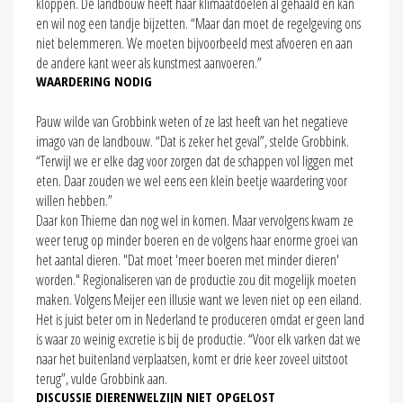
kloppen. De landbouw heeft haar klimaatdoelen al gehaald en kan
en wil nog een tandje bijzetten. “Maar dan moet de regelgeving ons
niet belemmeren. We moeten bijvoorbeeld mest afvoeren en aan
de andere kant weer als kunstmest aanvoeren.”
WAARDERING NODIG
Pauw wilde van Grobbink weten of ze last heeft van het negatieve
imago van de landbouw. “Dat is zeker het geval”, stelde Grobbink.
“Terwijl we er elke dag voor zorgen dat de schappen vol liggen met
eten. Daar zouden we wel eens een klein beetje waardering voor
willen hebben.”
Daar kon Thieme dan nog wel in komen. Maar vervolgens kwam ze
weer terug op minder boeren en de volgens haar enorme groei van
het aantal dieren. "Dat moet 'meer boeren met minder dieren'
worden." Regionaliseren van de productie zou dit mogelijk moeten
maken. Volgens Meijer een illusie want we leven niet op een eiland.
Het is juist beter om in Nederland te produceren omdat er geen land
is waar zo weinig excretie is bij de productie. “Voor elk varken dat we
naar het buitenland verplaatsen, komt er drie keer zoveel uitstoot
terug”, vulde Grobbink aan.
DISCUSSIE DIERENWELZIJN NIET OPGELOST