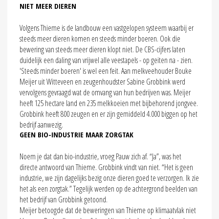
NIET MEER DIEREN
Volgens Thieme is de landbouw een vastgelopen systeem waarbij er
steeds meer dieren komen en steeds minder boeren. Ook die
bewering van steeds meer dieren klopt niet. De CBS-cijfers laten
duidelijk een daling van vrijwel alle veestapels - op geiten na - zien.
'Steeds minder boeren' is wel een feit. Aan melkveehouder Bouke
Meijer uit Witteveen en zeugenhoudster Sabine Grobbink werd
vervolgens gevraagd wat de omvang van hun bedrijven was. Meijer
heeft 125 hectare land en 235 melkkoeien met bijbehorend jongvee.
Grobbink heeft 800 zeugen en er zijn gemiddeld 4.000 biggen op het
bedrijf aanwezig.
GEEN BIO-INDUSTRIE MAAR ZORGTAK
Noem je dat dan bio-industrie, vroeg Pauw zich af. “Ja”, was het
directe antwoord van Thieme. Grobbink vindt van niet. “Het is geen
industrie, we zijn dagelijks bezig onze dieren goed te verzorgen. Ik zie
het als een zorgtak.” Tegelijk werden op de achtergrond beelden van
het bedrijf van Grobbink getoond.
Meijer betoogde dat de beweringen van Thieme op klimaatvlak niet