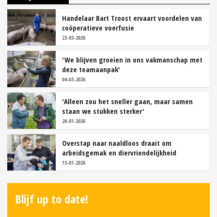
Handelaar Bart Troost ervaart voordelen van
coöperatieve voerfusie
23-03-2026
'We blijven groeien in ons vakmanschap met
deze teamaanpak'
04-03-2026
'Alleen zou het sneller gaan, maar samen
staan we stukken sterker'
20-01-2026
Overstap naar naaldloos draait om
arbeidsgemak en diervriendelijkheid
13-01-2026
Blijf up to date!