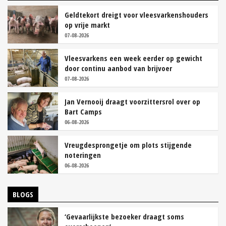
Geldtekort dreigt voor vleesvarkenshouders
op vrije markt
07-08-2026
Vleesvarkens een week eerder op gewicht
door continu aanbod van brijvoer
07-08-2026
Jan Vernooij draagt voorzittersrol over op
Bart Camps
06-08-2026
Vreugdesprongetje om plots stijgende
noteringen
06-08-2026
BLOGS
‘Gevaarlijkste bezoeker draagt soms