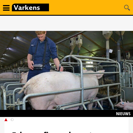
NIEUWS
©