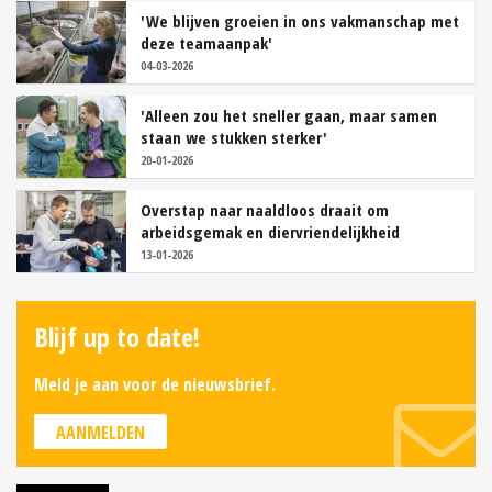
'We blijven groeien in ons vakmanschap met
deze teamaanpak'
04-03-2026
'Alleen zou het sneller gaan, maar samen
staan we stukken sterker'
20-01-2026
Overstap naar naaldloos draait om
arbeidsgemak en diervriendelijkheid
13-01-2026
Blijf up to date!
Meld je aan voor de nieuwsbrief.
AANMELDEN