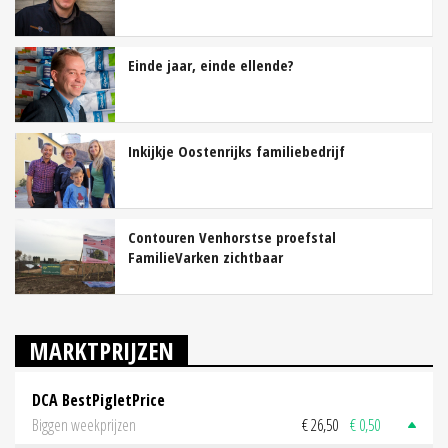
Einde jaar, einde ellende?
Inkijkje Oostenrijks familiebedrijf
Contouren Venhorstse proefstal
FamilieVarken zichtbaar
MARKTPRIJZEN
DCA BestPigletPrice
Biggen weekprijzen
€ 26,50
€ 0,50