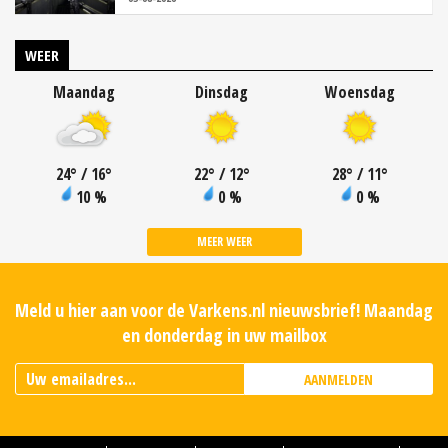
WEER
Maandag
Dinsdag
Woensdag
24
°
/ 16
°
22
°
/ 12
°
28
°
/ 11
°
10 %
0 %
0 %
MEER WEER
Meld u hier aan voor de Varkens.nl nieuwsbrief! Maandag
en donderdag in uw mailbox
AANMELDEN