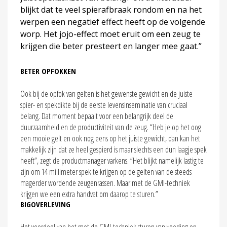
blijkt dat te veel spierafbraak rondom en na het
werpen een negatief effect heeft op de volgende
worp. Het jojo-effect moet eruit om een zeug te
krijgen die beter presteert en langer mee gaat.”
BETER OPFOKKEN
Ook bij de opfok van gelten is het gewenste gewicht en de juiste
spier- en spekdikte bij de eerste levensinseminatie van cruciaal
belang. Dat moment bepaalt voor een belangrijk deel de
duurzaamheid en de productiviteit van de zeug. “Heb je op het oog
een mooie gelt en ook nog eens op het juiste gewicht, dan kan het
makkelijk zijn dat ze heel gespierd is maar slechts een dun laagje spek
heeft”, zegt de productmanager varkens. “Het blijkt namelijk lastig te
zijn om 14 millimeter spek te krijgen op de gelten van de steeds
magerder wordende zeugenrassen. Maar met de GMI-techniek
krijgen we een extra handvat om daarop te sturen.”
BIGOVERLEVING
Het voordeel van het met de GMI-techniek sturen van voeding op