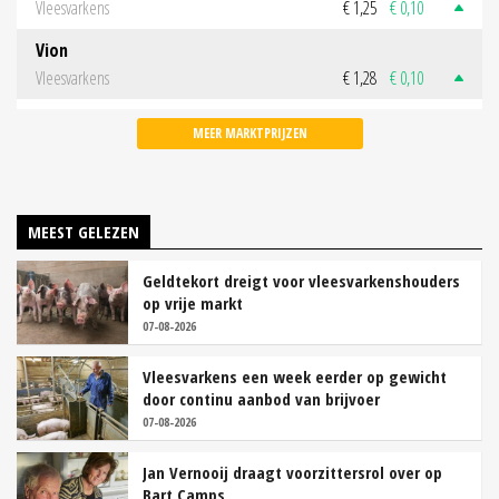
Vleesvarkens
€ 1,25
€ 0,10
Vion
Vleesvarkens
€ 1,28
€ 0,10
MEER MARKTPRIJZEN
MEEST GELEZEN
Geldtekort dreigt voor vleesvarkenshouders
op vrije markt
07-08-2026
Vleesvarkens een week eerder op gewicht
door continu aanbod van brijvoer
07-08-2026
Jan Vernooij draagt voorzittersrol over op
Bart Camps