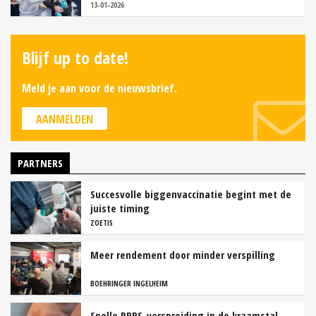
13-01-2026
Blijf up to date!
Meld je aan voor de nieuwsbrief.
AANMELDEN
PARTNERS
Succesvolle biggenvaccinatie begint met de
juiste timing
ZOETIS
Meer rendement door minder verspilling
BOEHRINGER INGELHEIM
Snelle PRRS-verspreiding in de kraamstal