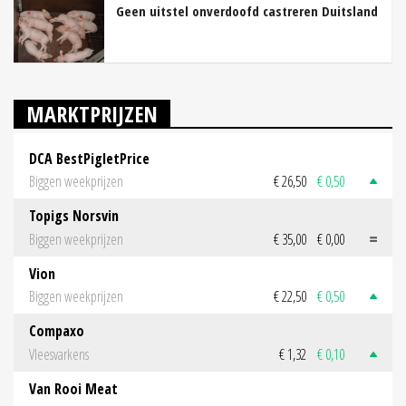
Geen uitstel onverdoofd castreren Duitsland
MARKTPRIJZEN
DCA BestPigletPrice
Biggen weekprijzen
€ 26,50
€ 0,50
Topigs Norsvin
Biggen weekprijzen
€ 35,00
€ 0,00
Vion
Biggen weekprijzen
€ 22,50
€ 0,50
Compaxo
Vleesvarkens
€ 1,32
€ 0,10
Van Rooi Meat