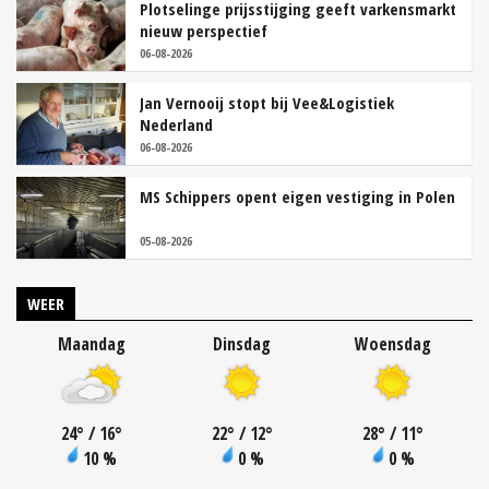
Plotselinge prijsstijging geeft varkensmarkt
nieuw perspectief
06-08-2026
Jan Vernooij stopt bij Vee&Logistiek
Nederland
06-08-2026
MS Schippers opent eigen vestiging in Polen
05-08-2026
WEER
Maandag
Dinsdag
Woensdag
24
°
/ 16
°
22
°
/ 12
°
28
°
/ 11
°
10 %
0 %
0 %