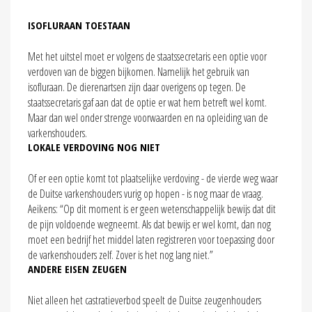
ISOFLURAAN TOESTAAN
Met het uitstel moet er volgens de staatssecretaris een optie voor
verdoven van de biggen bijkomen. Namelijk het gebruik van
isofluraan. De dierenartsen zijn daar overigens op tegen. De
staatssecretaris gaf aan dat de optie er wat hem betreft wel komt.
Maar dan wel onder strenge voorwaarden en na opleiding van de
varkenshouders.
LOKALE VERDOVING NOG NIET
Of er een optie komt tot plaatselijke verdoving - de vierde weg waar
de Duitse varkenshouders vurig op hopen - is nog maar de vraag.
Aeikens: “Op dit moment is er geen wetenschappelijk bewijs dat dit
de pijn voldoende wegneemt. Als dat bewijs er wel komt, dan nog
moet een bedrijf het middel laten registreren voor toepassing door
de varkenshouders zelf. Zover is het nog lang niet.”
ANDERE EISEN ZEUGEN
Niet alleen het castratieverbod speelt de Duitse zeugenhouders