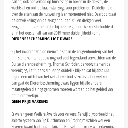
parten, ook het verbod op huisvesting in boxen in de dekstal, de
wachtstal en ook de kraamstal zorgt voor problemen. Duidelijkheid
over de eisen aan de huisvesting is er momenteel niet. Daardoor staat
de ontwikkeling van de zeugenhouderij stil en dreigen veel
zeugenhouders er het bijltje bij neer te gooien. Aeikens beloofde dat
er in het eerste half jaar van 2019 meer duidelijkheid komt.
DIERENBESCHERMING LIGT DWARS
Bij het invoeren van de nieuwe eisen in de zeugenhouderij kan het
ministerie van Landbouw nog wel veel tegenstand verwachten van de
Duitse dierenbescherming. Thomas Schröder, de voorzitter van de
vereniging, liet tijdens zijn lezing duidelijk blijken dat hij absoluut
tegen een uitstel van het castratieverbod is. En als dat er wel komt,
dan gaat de Dierenbescherming dwars liggen bij alle andere
maatregelen die nog genomen moeten worden op het gebied van
het dierenwelzijn.
GEEN PRIJS VARKENS
Er waren geen Welfare Awards voor varkens. Terwijl bijvoorbeeld het
Xaletto systeem van Big Dutchmann en Bröring misschien wel een
zilveren Award had mogen krijgen. Het systeem kreeg wel erkenning