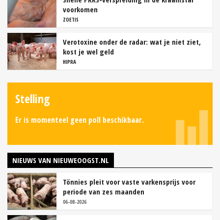
voorkomen
ZOETIS
Verotoxine onder de radar: wat je niet ziet,
kost je wel geld
HIPRA
Stelling
Er is momenteel geen poll beschikbaar.
NIEUWS VAN NIEUWEOOGST.NL
Tönnies pleit voor vaste varkensprijs voor
periode van zes maanden
06-08-2026