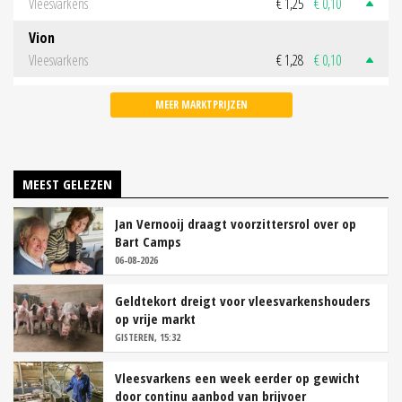
Vleesvarkens
€ 1,25
€ 0,10
Vion
Vleesvarkens
€ 1,28
€ 0,10
MEER MARKTPRIJZEN
MEEST GELEZEN
Jan Vernooij draagt voorzittersrol over op
Bart Camps
06-08-2026
Geldtekort dreigt voor vleesvarkenshouders
op vrije markt
GISTEREN, 15:32
Vleesvarkens een week eerder op gewicht
door continu aanbod van brijvoer