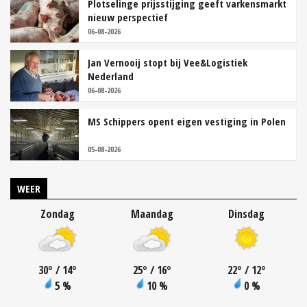
Plotselinge prijsstijging geeft varkensmarkt
nieuw perspectief
06-08-2026
Jan Vernooij stopt bij Vee&Logistiek
Nederland
06-08-2026
MS Schippers opent eigen vestiging in Polen
05-08-2026
WEER
Zondag
Maandag
Dinsdag
30
°
/ 14
°
25
°
/ 16
°
22
°
/ 12
°
5 %
10 %
0 %