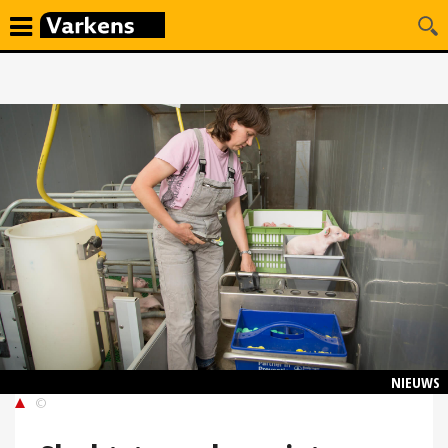
NIEUWS
©