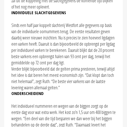
zal uit de koppeling met de slachtgegevens de komende tijd blijken
of het nog meer oplevert.
INDIVIDUELE SLACHTGEGEVENS
Sinds een half jaar koppelt slachterij Westfort alle gegevens op basis
van de individuele oornummers terug. De eerste resultaten geven
daarbij weer nieuwe inzichten. Nu is precies te zien hoeveel ligdagen
een varken heeft. Daaruit is dan bijvoorbeeld de opbrengst per ligdag
per individueel varken te berekenen. Daaruit blijkt dat de 20 procent
beste varkens een opbrengst halen van 93 cent per dag, terwijl het
gemiddelde op 72 cent per dag ligt.
Verder blijkt bijvoorbeeld dat de gelten prima presteren, terwijl altijd
het idee is dat beren het meest economisch zijn. “Dat klopt dan toch
niet helemaal”, zegt Ruth. “De beste vier varkens van de laatste
levering waren allemaal gelten.”
ONDERSCHEIDEND
Het individueel nummeren en wegen van de biggen zorgt op de
eerste dag voor wat extra werk. Het kost zo’n 1,5 uur om 400 biggen te
wegen. “Een deel van die tijd besparen we dan weer bij het biggen
behandelen op de derde dag”, zegt Ruth. “Daarnaast levert het