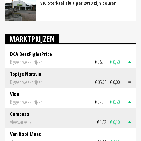
VIC Sterksel sluit per 2019 zijn deuren
MARKTPRIJZEN
DCA BestPigletPrice
Biggen weekprijzen
€ 26,50
€ 0,50
Topigs Norsvin
Biggen weekprijzen
€ 35,00
€ 0,00
Vion
Biggen weekprijzen
€ 22,50
€ 0,50
Compaxo
Vleesvarkens
€ 1,32
€ 0,10
Van Rooi Meat