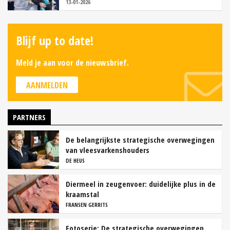
13-01-2026
Blijf up to date!
Meld je aan voor de nieuwsbrief.
AANMELDEN
PARTNERS
De belangrijkste strategische overwegingen
van vleesvarkenshouders
DE HEUS
Diermeel in zeugenvoer: duidelijke plus in de
kraamstal
FRANSEN GERRITS
Fotoserie: De strategische overwegingen