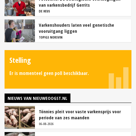
van varkensbedrijf Gerrits
DE HEUS
Varkenshouders laten veel genetische
vooruitgang liggen
TOPIGS NORSVIN
Stelling
Er is momenteel geen poll beschikbaar.
NIEUWS VAN NIEUWEOOGST.NL
Tönnies pleit voor vaste varkensprijs voor
periode van zes maanden
06-08-2026