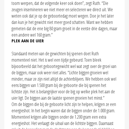
toom werpen, dat de volgende keer ook doen”, zegt Ruth. “Die
zeugen insemineren we niet meer en selecteren we direct uit. We
weten ook dat je op de geboortedag moet wegen. Doe je het later
dan kun je het gewicht niet meer goed schatten. Want we hebben
gemeten dat de ene big 80 gram groeit in de eerste drie dagen, maar
een andere wel 160 gram.”
PLEK AAN DE UIER
Standaard meten van de gewichten bij spenen doet Ruth
momenteel niet. Het is wel een tijdje gebeurd. Toen bleek
bijvoorbeeld dat het geboortegewicht wel wat zegt over de groei van
de biggen, maar ook weer niet alles. “Lichte biggen groeien wel
minder, maar ze zijn niet altijd de achterblijvers. We hebben ook wel
eens biggen van 1.500 gram bij de geboorte die bij spenen het
lichtste zijn. Het is belangrijker voor de big op welke plek het aan de
uier ligt. De biggen aan de laatste spenen groeien het minst.”
Om de biggen die bij de geboorte licht zijn te helpen, krijgen ze een
energieshot. In het begin waren dat de biggen onder de 1.000 gram.
Momenteel krijgen alle biggen onder de 1.200 gram een extra
energieshot. Het verlaagt de uitval van de lichtste biggen. Daarnaast