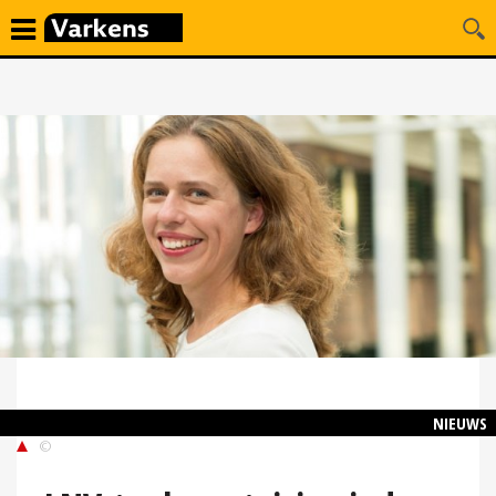
NIEUWS
©