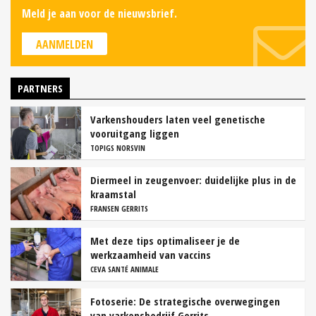
Meld je aan voor de nieuwsbrief.
AANMELDEN
PARTNERS
Varkenshouders laten veel genetische
vooruitgang liggen
TOPIGS NORSVIN
Diermeel in zeugenvoer: duidelijke plus in de
kraamstal
FRANSEN GERRITS
Met deze tips optimaliseer je de
werkzaamheid van vaccins
CEVA SANTÉ ANIMALE
Fotoserie: De strategische overwegingen
van varkensbedrijf Gerrits