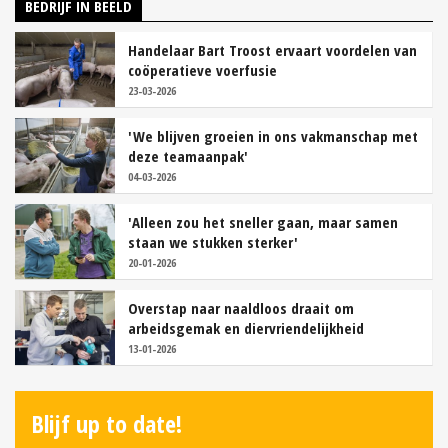
BEDRIJF IN BEELD
Handelaar Bart Troost ervaart voordelen van
coöperatieve voerfusie
23-03-2026
'We blijven groeien in ons vakmanschap met
deze teamaanpak'
04-03-2026
'Alleen zou het sneller gaan, maar samen
staan we stukken sterker'
20-01-2026
Overstap naar naaldloos draait om
arbeidsgemak en diervriendelijkheid
13-01-2026
Blijf up to date!