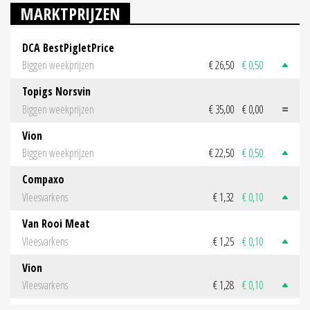
MARKTPRIJZEN
DCA BestPigletPrice
Biggen weekprijzen
€ 26,50
€ 0,50
Topigs Norsvin
Biggen weekprijzen
€ 35,00
€ 0,00
Vion
Biggen weekprijzen
€ 22,50
€ 0,50
Compaxo
Vleesvarkens
€ 1,32
€ 0,10
Van Rooi Meat
Vleesvarkens
€ 1,25
€ 0,10
Vion
Vleesvarkens
€ 1,28
€ 0,10