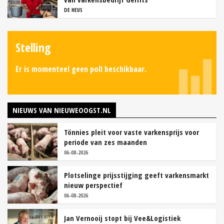
DE HEUS
Stelling
Er is momenteel geen poll beschikbaar.
NIEUWS VAN NIEUWEOOGST.NL
Tönnies pleit voor vaste varkensprijs voor
periode van zes maanden
06-08-2026
Plotselinge prijsstijging geeft varkensmarkt
nieuw perspectief
06-08-2026
Jan Vernooij stopt bij Vee&Logistiek