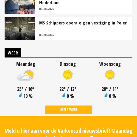
Nederland
06-08-2026
MS Schippers opent eigen vestiging in Polen
05-08-2026
WEER
Maandag
Dinsdag
Woensdag
25
°
/ 16
°
22
°
/ 12
°
28
°
/ 11
°
10 %
0 %
0 %
MEER WEER
Meld u hier aan voor de Varkens.nl nieuwsbrief! Maandag