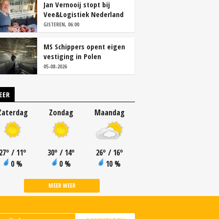
Jan Vernooij stopt bij
Vee&Logistiek Nederland
GISTEREN, 06:00
MS Schippers opent eigen
vestiging in Polen
05-08-2026
EER
Zaterdag
Zondag
Maandag
27
°
/ 11
°
30
°
/ 14
°
26
°
/ 16
°
0 %
0 %
10 %
MEER WEER