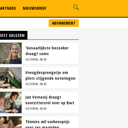
ARTNERS
NIEUWSBRIEF
ABONNEMENT
EEST GELEZEN
‘Gevaarlijkste bezoeker
draagt soms
overschoenen’
GISTEREN, 08:30
Vreugdesprongetje om
plots stijgende noteringen
GISTEREN, 08:45
Jan Vernooij draagt
voorzittersrol over op Bart
Camps
GISTEREN, 06:00
Tönnies wil varkensprijs
voor zes maanden