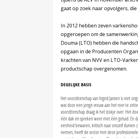
gaat op zoek naar opvolgers, di
In 2012 hebben zeven varkensho
opgeroepen om de samenwerking t
Douma (LTO) hebben die handscho
opgaan in de Producenten Organi
krachten van NVV en LTO-Varkens
productschap overgenomen.
DEGELIJKE BASIS
Het voorzitterschap van Ingrid Jansen is niet o
was door een jonge vrouw aan het roer te zetten
voorzitterschap draag ik het stokje over. Het do
één dak en spreken weer met één geluid. En dat
eenheid bewaren, kritisch naar onszelf durven z
nemen, heeft de sector met deze professionel