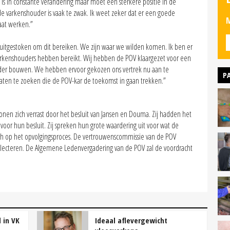
 is in constante verandering maar moet een sterkere positie in de
de varkenshouder is vaak te zwak. Ik weet zeker dat er een goede
M
aat werken.”
uitgestoken om dit bereiken. We zijn waar we wilden komen. Ik ben er
r varkenshouders hebben bereikt. Wij hebben de POV klaargezet voor een
der bouwen. We hebben ervoor gekozen ons vertrek nu aan te
P
idaten te zoeken die de POV-kar de toekomst in gaan trekken.”
onen zich verrast door het besluit van Jansen en Douma. Zij hadden het
voor hun besluit. Zij spreken hun grote waardering uit voor wat de
ich op het opvolgingsproces. De vertrouwenscommissie van de POV
selecteren. De Algemene Ledenvergadering van de POV zal de voordracht
 in VK
Ideaal aflevergewicht