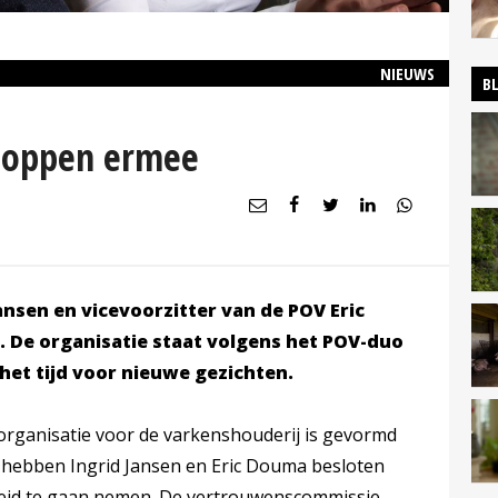
NIEUWS
B
stoppen ermee
ansen en vicevoorzitter van de POV Eric
 De organisatie staat volgens het POV-duo
s het tijd voor nieuwe gezichten.
rganisatie voor de varkenshouderij is gevormd
, hebben Ingrid Jansen en Eric Douma besloten
heid te gaan nemen. De vertrouwenscommissie