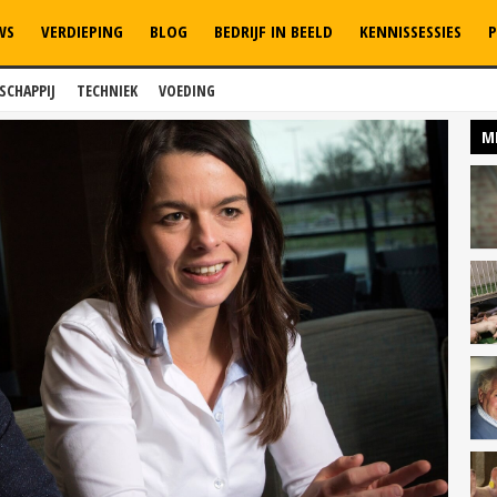
WS
VERDIEPING
BLOG
BEDRIJF IN BEELD
KENNISSESSIES
P
SCHAPPIJ
TECHNIEK
VOEDING
M