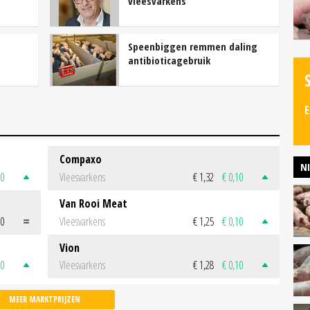
vleesvarkens
Speenbiggen remmen daling
antibioticagebruik
E
Compaxo
N
50
Vleesvarkens
€ 1,32
€ 0,10
Van Rooi Meat
00
Vleesvarkens
€ 1,25
€ 0,10
Vion
50
Vleesvarkens
€ 1,28
€ 0,10
MEER MARKTPRIJZEN