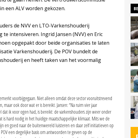
e in een ALV worden gekozen.
BE
uders de NVV en LTO-Varkenshouderij
e intensiveren. Ingrid Jansen (NVV) en Eric
en opgepakt door beide organisaties te laten
satie Varkenshouderij. De POV bundelt de
houderij en heeft taken van het voormalig
ngemerkt voorbijgegaan. Niet alleen omdat deze sector vooruitstrevend
, maar ook door wat er is bereikt. Jansen: “Na ruim vier jaar
el dat ik voor ogen had, is bereikt: de varkenshouders zijn weer onder
 is hard nodig in het huidige maatschappelijke klimaat. Mits we de
ijn en goed naar de buitenwereld luisteren en daar zelf initiatieven op
e POV een degelijke basis om antwoorden te geven op de