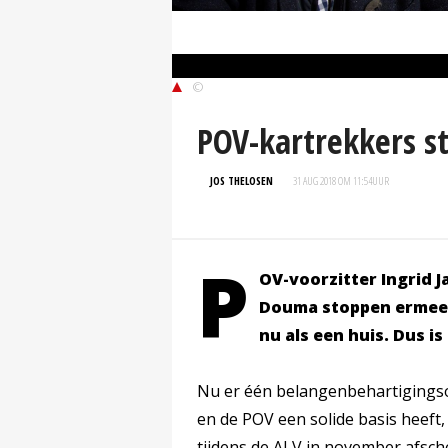
©
POV-kartrekkers 
JOS THELOSEN
31 AUG 2018 OM 11:54
UUR
P
OV-voorzitter Ingrid J
Douma stoppen ermee.
nu als een huis. Dus i
Nu er één belangenbehartigingso
en de POV een solide basis heeft
tijdens de ALV in november afsc