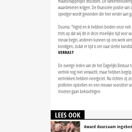
maatschappelijke discussies. De varkenshouderij
waardeketen krijgen. De financiële positie van 
opvolger wordt gevonden die hier verder aan g
Douma: “Ingrid en ik hebben beiden onze nek 
trots op dat wij dit in deze moeilijke tijd voo
nieuw begin, anderen kunnen op ons werk ver
kondigen, zodat er tijd is om naar sterke kand
VERRAST
De overige leden van de het Dagelijks Bestuur t
vertrek nog niet verwacht, maar hebben begrip 
vertrekkers hebben neergezet. Nu richten zij z
profielen opstellen en een nieuwe voorzitter 
moeten gaan bekrachtigen.
LEES OOK
Award duurzaam ingebed