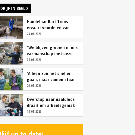
DRIJF IN BEELD
Handelaar Bart Troost
ervaart voordelen van
coöperatieve voerfusie
23-03-2026
'We blijven groeien in ons
vakmanschap met deze
teamaanpak'
04-03-2026
'Alleen zou het sneller
gaan, maar samen staan
we stukken sterker'
20-01-2026
Overstap naar naaldloos
draait om arbeidsgemak
en diervriendelijkheid
13-01-2026
Blijf up to date!