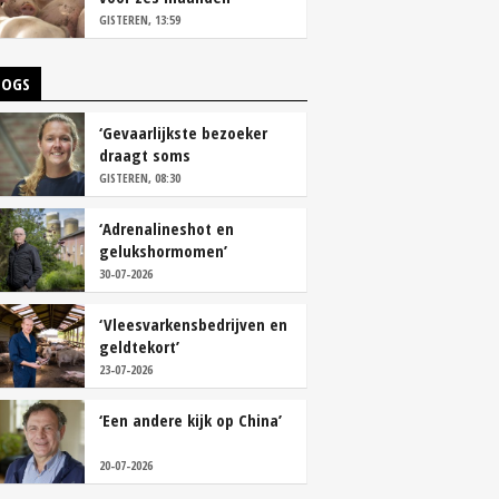
vastleggen
GISTEREN, 13:59
LOGS
‘Gevaarlijkste bezoeker
draagt soms
overschoenen’
GISTEREN, 08:30
‘Adrenalineshot en
gelukshormomen’
30-07-2026
‘Vleesvarkensbedrijven en
geldtekort’
23-07-2026
‘Een andere kijk op China’
20-07-2026