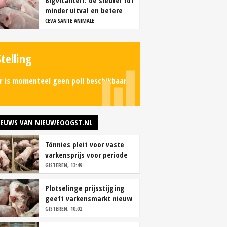
Bigvitaliteit: dé sleutel tot
minder uitval en betere
groei
CEVA SANTÉ ANIMALE
Stelling
r is momenteel geen poll beschikbaar.
IEUWS VAN NIEUWEOOGST.NL
Tönnies pleit voor vaste
varkensprijs voor periode
van zes maanden
GISTEREN, 13:49
Plotselinge prijsstijging
geeft varkensmarkt nieuw
perspectief
GISTEREN, 10:02