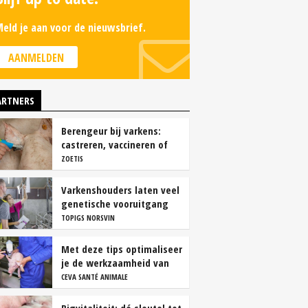
eld je aan voor de nieuwsbrief.
AANMELDEN
ARTNERS
Berengeur bij varkens:
castreren, vaccineren of
intact houden?
ZOETIS
Varkenshouders laten veel
genetische vooruitgang
liggen
TOPIGS NORSVIN
Met deze tips optimaliseer
je de werkzaamheid van
vaccins
CEVA SANTÉ ANIMALE