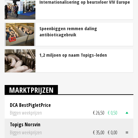
Internationalisering op beursvloer VIV Europe
Speenbiggen remmen daling
antibioticagebruik
1,2 miljoen op naam Topigs-leden
MARKTPRIJZEN
DCA BestPigletPrice
Biggen weekprijzen
€ 26,50
€ 0,50
Topigs Norsvin
Biggen weekprijzen
€ 35,00
€ 0,00