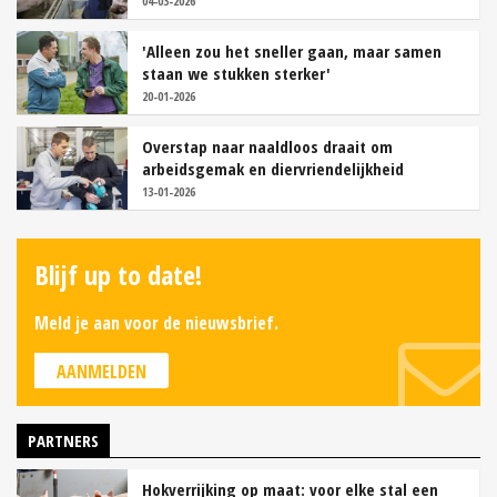
04-03-2026
'Alleen zou het sneller gaan, maar samen
staan we stukken sterker'
20-01-2026
Overstap naar naaldloos draait om
arbeidsgemak en diervriendelijkheid
13-01-2026
Blijf up to date!
Meld je aan voor de nieuwsbrief.
AANMELDEN
PARTNERS
Hokverrijking op maat: voor elke stal een