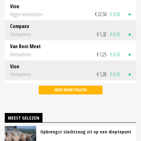
Vion
Biggen weekprijzen
€ 22,50
€ 0,50
Compaxo
Vleesvarkens
€ 1,32
€ 0,10
Van Rooi Meat
Vleesvarkens
€ 1,25
€ 0,10
Vion
Vleesvarkens
€ 1,28
€ 0,10
MEER MARKTPRIJZEN
MEEST GELEZEN
Opbrengst slachtzeug zit op een dieptepunt