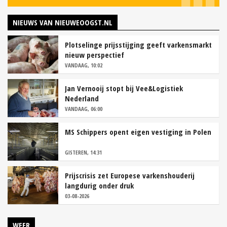
NIEUWS VAN NIEUWEOOGST.NL
Plotselinge prijsstijging geeft varkensmarkt
nieuw perspectief
VANDAAG, 10:02
Jan Vernooij stopt bij Vee&Logistiek
Nederland
VANDAAG, 06:00
MS Schippers opent eigen vestiging in Polen
GISTEREN, 14:31
Prijscrisis zet Europese varkenshouderij
langdurig onder druk
03-08-2026
WEER