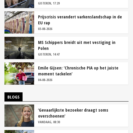
GISTEREN, 17:29
Prijscrisis verandert varkenslandschap in de
EU rap
03-08-2026
MS Schippers breidt uit met vestiging in
Polen
GISTEREN, 14:47
Emile Gijsen: ‘Chronische PIA op het juiste
moment tackelen’
04-08-2026
BLOGS
‘Gevaarlijkste bezoeker draagt soms
overschoenen’
VANDAAG, 08:30