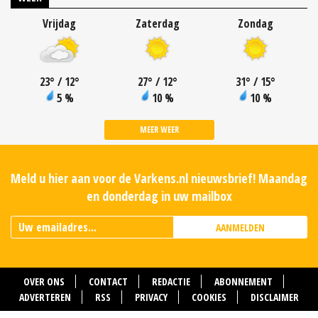
Vrijdag
Zaterdag
Zondag
23
°
/ 12
°
27
°
/ 12
°
31
°
/ 15
°
5 %
10 %
10 %
MEER WEER
Meld u hier aan voor de Varkens.nl nieuwsbrief! Maandag
en donderdag in uw mailbox
AANMELDEN
OVER ONS
CONTACT
REDACTIE
ABONNEMENT
ADVERTEREN
RSS
PRIVACY
COOKIES
DISCLAIMER