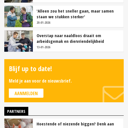
'Alleen zou het sneller gaan, maar samen
staan we stukken sterker'
20-01-2026
Overstap naar naaldloos draait om
arbeidsgemak en diervriendelijkheid
13-01-2026
Blijf up to date!
Meld je aan voor de nieuwsbrief.
AANMELDEN
PARTNERS
Hoestende of niezende biggen? Denk aan