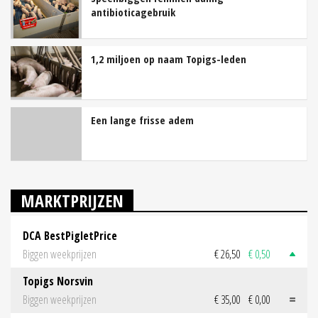
antibioticagebruik
1,2 miljoen op naam Topigs-leden
Een lange frisse adem
MARKTPRIJZEN
DCA BestPigletPrice
Biggen weekprijzen
€ 26,50
€ 0,50
Topigs Norsvin
Biggen weekprijzen
€ 35,00
€ 0,00