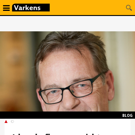
BLOG
©