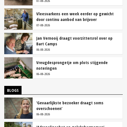
07-08-2026
Vleesvarkens een week eerder op gewicht
door continu aanbod van brijvoer
07-08-2026
Jan Vernooij draagt voorzittersrol over op
Bart Camps
06-08-2026
Vreugdesprongetje om plots stijgende
noteringen
06-08-2026
BLOGS
‘Gevaarlijkste bezoeker draagt soms
overschoenen’
06-08-2026
‘Adrenalineshot en gelukshormomen’