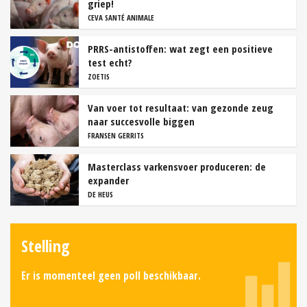
griep!
CEVA SANTÉ ANIMALE
PRRS-antistoffen: wat zegt een positieve
test echt?
ZOETIS
Van voer tot resultaat: van gezonde zeug
naar succesvolle biggen
FRANSEN GERRITS
Masterclass varkensvoer produceren: de
expander
DE HEUS
Stelling
Er is momenteel geen poll beschikbaar.