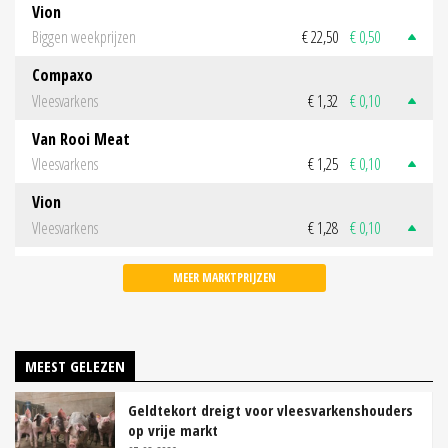
Vion
Biggen weekprijzen
€ 22,50
€ 0,50
Compaxo
Vleesvarkens
€ 1,32
€ 0,10
Van Rooi Meat
Vleesvarkens
€ 1,25
€ 0,10
Vion
Vleesvarkens
€ 1,28
€ 0,10
MEER MARKTPRIJZEN
MEEST GELEZEN
Geldtekort dreigt voor vleesvarkenshouders
op vrije markt