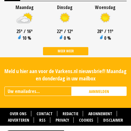
Maandag
Dinsdag
Woensdag
25
°
/ 16
°
22
°
/ 12
°
28
°
/ 11
°
10 %
0 %
0 %
MEER WEER
Meld u hier aan voor de Varkens.nl nieuwsbrief! Maandag
en donderdag in uw mailbox
AANMELDEN
OVER ONS
CONTACT
REDACTIE
ABONNEMENT
ADVERTEREN
RSS
PRIVACY
COOKIES
DISCLAIMER