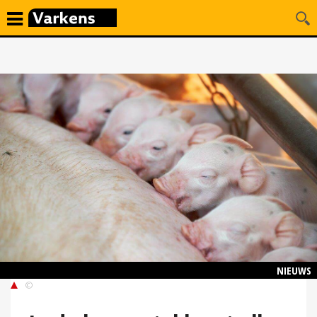
NIEUWS
©