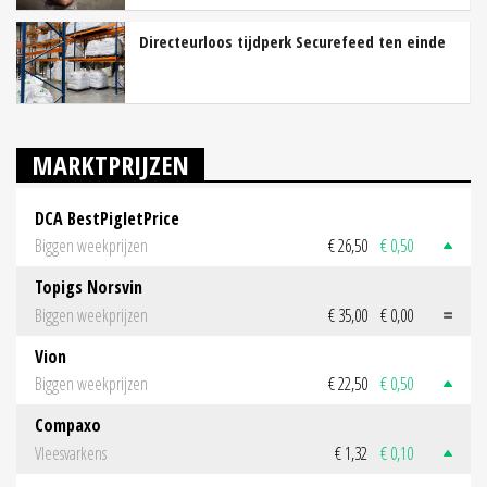
Directeurloos tijdperk Securefeed ten einde
MARKTPRIJZEN
DCA BestPigletPrice
Biggen weekprijzen
€ 26,50
€ 0,50
Topigs Norsvin
Biggen weekprijzen
€ 35,00
€ 0,00
Vion
Biggen weekprijzen
€ 22,50
€ 0,50
Compaxo
Vleesvarkens
€ 1,32
€ 0,10