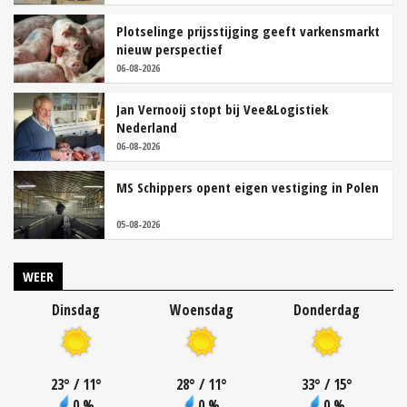
Plotselinge prijsstijging geeft varkensmarkt
nieuw perspectief
06-08-2026
Jan Vernooij stopt bij Vee&Logistiek
Nederland
06-08-2026
MS Schippers opent eigen vestiging in Polen
05-08-2026
WEER
Dinsdag
Woensdag
Donderdag
23
°
/ 11
°
28
°
/ 11
°
33
°
/ 15
°
0 %
0 %
0 %