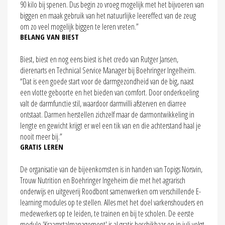
90 kilo bij spenen. Dus begin zo vroeg mogelijk met het bijvoeren van
biggen en maak gebruik van het natuurlijke leereffect van de zeug
om zo veel mogelijk biggen te leren vreten.”
BELANG VAN BIEST
Biest, biest en nog eens biest is het credo van Rutger Jansen,
dierenarts en Technical Service Manager bij Boehringer Ingelheim.
“Dat is een goede start voor de darmgezondheid van de big, naast
een vlotte geboorte en het bieden van comfort. Door onderkoeling
valt de darmfunctie stil, waardoor darmvilli afsterven en diarree
ontstaat. Darmen herstellen zichzelf maar de darmontwikkeling in
lengte en gewicht krijgt er wel een tik van en die achterstand haal je
nooit meer bij.”
GRATIS LEREN
De organisatie van de bijeenkomsten is in handen van Topigs Norsvin,
Trouw Nutrition en Boehringer Ingeheim die met het agrarisch
onderwijs en uitgeverij Roodbont samenwerken om verschillende E-
learning modules op te stellen. Alles met het doel varkenshouders en
medewerkers op te leiden, te trainen en bij te scholen. De eerste
module 'Kraamstalmanagement' is al gratis beschikbaar en in juli volgt