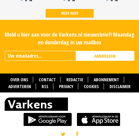
MEER WEER
Meld u hier aan voor de Varkens.nl nieuwsbrief! Maandag
en donderdag in uw mailbox
AANMELDEN
OVER ONS
CONTACT
REDACTIE
ABONNEMENT
ADVERTEREN
RSS
PRIVACY
COOKIES
DISCLAIMER