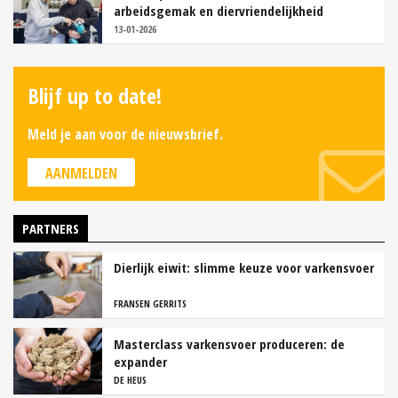
arbeidsgemak en diervriendelijkheid
13-01-2026
Blijf up to date!
Meld je aan voor de nieuwsbrief.
AANMELDEN
PARTNERS
Dierlijk eiwit: slimme keuze voor varkensvoer
FRANSEN GERRITS
Masterclass varkensvoer produceren: de
expander
DE HEUS