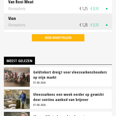
Van Rooi Meat
Vleesvarkens
€ 1,25
€ 0,10
Vion
Vleesvarkens
€ 1,28
€ 0,10
MEER MARKTPRIJZEN
MEEST GELEZEN
Geldtekort dreigt voor vleesvarkenshouders
op vrije markt
07-08-2026
Vleesvarkens een week eerder op gewicht
door continu aanbod van brijvoer
07-08-2026