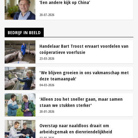
‘Een andere kijk op China’
20-07-2026
BEDRIJF IN BEELD
Handelaar Bart Troost ervaart voordelen van
coöperatieve voerfusie
23-03-2026
'We blijven groeien in ons vakmanschap met
deze teamaanpak'
04-03-2026
'Alleen zou het sneller gaan, maar samen
staan we stukken sterker'
20-01-2026
Overstap naar naaldloos draait om
arbeidsgemak en diervriendelijkheid
13-01-2026