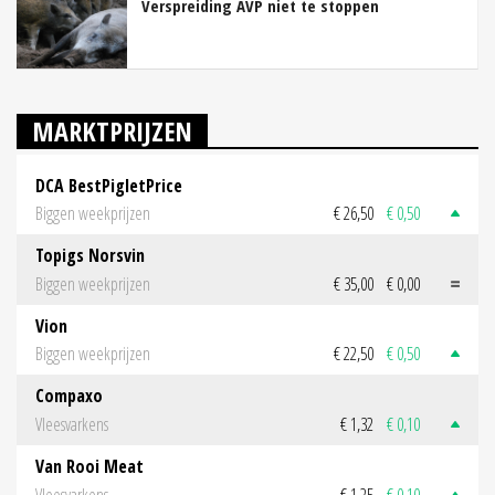
Verspreiding AVP niet te stoppen
MARKTPRIJZEN
DCA BestPigletPrice
Biggen weekprijzen
€ 26,50
€ 0,50
Topigs Norsvin
Biggen weekprijzen
€ 35,00
€ 0,00
Vion
Biggen weekprijzen
€ 22,50
€ 0,50
Compaxo
Vleesvarkens
€ 1,32
€ 0,10
Van Rooi Meat
Vleesvarkens
€ 1,25
€ 0,10