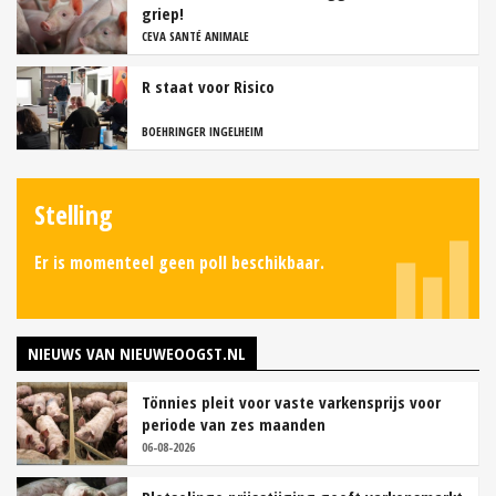
griep!
CEVA SANTÉ ANIMALE
R staat voor Risico
BOEHRINGER INGELHEIM
Stelling
Er is momenteel geen poll beschikbaar.
NIEUWS VAN NIEUWEOOGST.NL
Tönnies pleit voor vaste varkensprijs voor
periode van zes maanden
06-08-2026