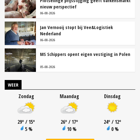
Plotselinge prijsstijging geeft varkensmarkt
nieuw perspectief
06-08-2026
Jan Vernooij stopt bij Vee&Logistiek
Nederland
06-08-2026
MS Schippers opent eigen vestiging in Polen
05-08-2026
WEER
Zondag
Maandag
Dinsdag
29
°
/ 15
°
26
°
/ 17
°
24
°
/ 12
°
5 %
10 %
0 %