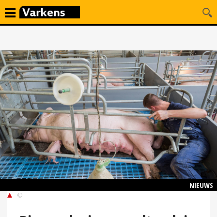
NIEUWS
©