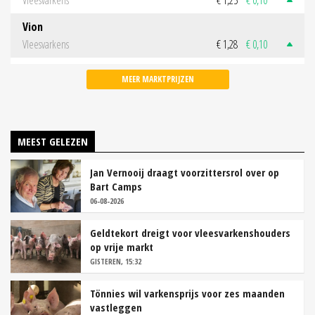
Vion
Vleesvarkens
€ 1,28
€ 0,10
MEER MARKTPRIJZEN
MEEST GELEZEN
Jan Vernooij draagt voorzittersrol over op
Bart Camps
06-08-2026
Geldtekort dreigt voor vleesvarkenshouders
op vrije markt
GISTEREN, 15:32
Tönnies wil varkensprijs voor zes maanden
vastleggen