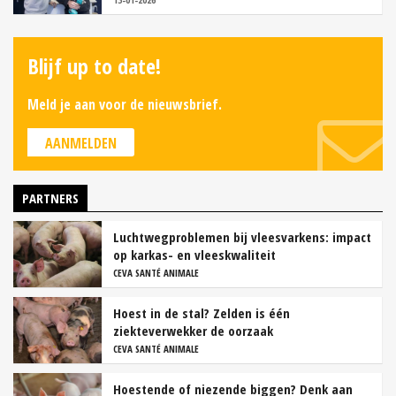
Blijf up to date!
Meld je aan voor de nieuwsbrief.
AANMELDEN
PARTNERS
Luchtwegproblemen bij vleesvarkens: impact
op karkas- en vleeskwaliteit
CEVA SANTÉ ANIMALE
Hoest in de stal? Zelden is één
ziekteverwekker de oorzaak
CEVA SANTÉ ANIMALE
Hoestende of niezende biggen? Denk aan