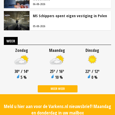
06-08-2026
MS Schippers opent eigen vestiging in Polen
05-08-2026
WEER
Zondag
Maandag
Dinsdag
30
°
/ 14
°
25
°
/ 16
°
22
°
/ 12
°
5 %
10 %
0 %
MEER WEER
Meld u hier aan voor de Varkens.nl nieuwsbrief! Maandag
en donderdag in uw mailbox