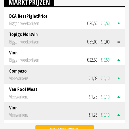
MARKTPRIJZEN
DCA BestPigletPrice
Biggen weekprijzen
€ 26,50
€ 0,50
Topigs Norsvin
Biggen weekprijzen
€ 35,00
€ 0,00
Vion
Biggen weekprijzen
€ 22,50
€ 0,50
Compaxo
Vleesvarkens
€ 1,32
€ 0,10
Van Rooi Meat
Vleesvarkens
€ 1,25
€ 0,10
Vion
Vleesvarkens
€ 1,28
€ 0,10