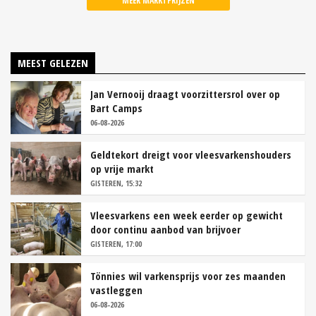
MEER MARKTPRIJZEN
MEEST GELEZEN
Jan Vernooij draagt voorzittersrol over op
Bart Camps
06-08-2026
Geldtekort dreigt voor vleesvarkenshouders
op vrije markt
GISTEREN, 15:32
Vleesvarkens een week eerder op gewicht
door continu aanbod van brijvoer
GISTEREN, 17:00
Tönnies wil varkensprijs voor zes maanden
vastleggen
06-08-2026