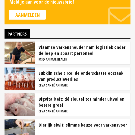
Meld je aan voor de nieuwsbrief.
AANMELDEN
PARTNERS
Vlaamse varkenshouder nam logistiek onder
de loep en spaart personeel
MSD ANIMAL HEALTH
Subklinische circo: de onderschatte oorzaak
van productieverlies
CEVA SANTÉ ANIMALE
Bigvitaliteit: dé sleutel tot minder uitval en
betere groei
CEVA SANTÉ ANIMALE
Dierlijk eiwit: slimme keuze voor varkensvoer