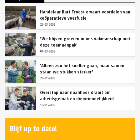
Handelaar Bart Troost ervaart voordelen van
coöperatieve voerfusie
23-03-2026
'We blijven groeien in ons vakmanschap met
deze teamaanpak'
04-03-2026
'Alleen zou het sneller gaan, maar samen
staan we stukken sterker'
20-01-2026
Overstap naar naaldloos draait om
arbeidsgemak en diervriendelijkheid
13-01-2026
Blijf up to date!