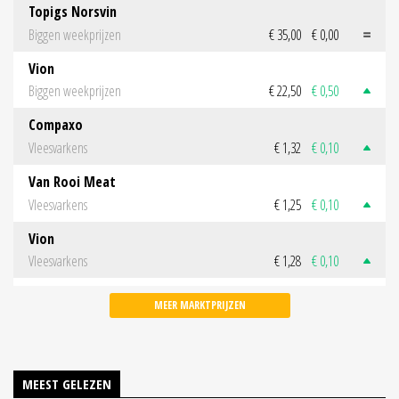
Topigs Norsvin
Biggen weekprijzen
€ 35,00
€ 0,00
Vion
Biggen weekprijzen
€ 22,50
€ 0,50
Compaxo
Vleesvarkens
€ 1,32
€ 0,10
Van Rooi Meat
Vleesvarkens
€ 1,25
€ 0,10
Vion
Vleesvarkens
€ 1,28
€ 0,10
MEER MARKTPRIJZEN
MEEST GELEZEN