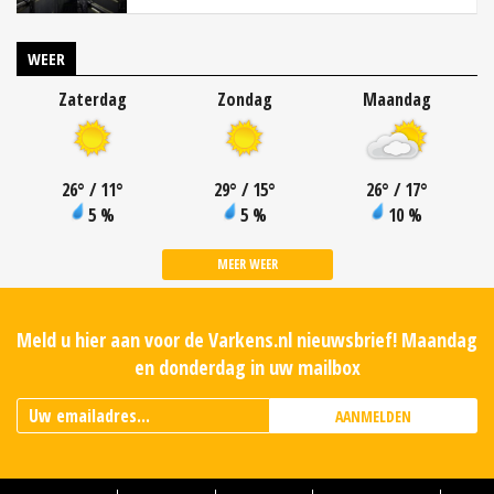
WEER
Zaterdag
Zondag
Maandag
26
°
/ 11
°
29
°
/ 15
°
26
°
/ 17
°
5 %
5 %
10 %
MEER WEER
Meld u hier aan voor de Varkens.nl nieuwsbrief! Maandag
en donderdag in uw mailbox
AANMELDEN