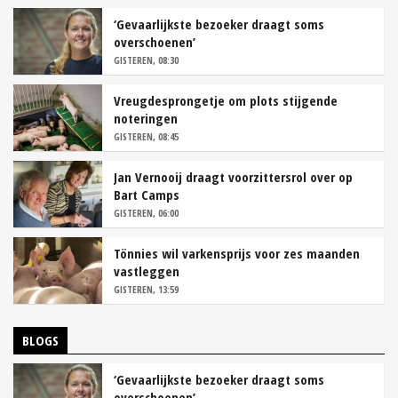
‘Gevaarlijkste bezoeker draagt soms
overschoenen’
GISTEREN, 08:30
Vreugdesprongetje om plots stijgende
noteringen
GISTEREN, 08:45
Jan Vernooij draagt voorzittersrol over op
Bart Camps
GISTEREN, 06:00
Tönnies wil varkensprijs voor zes maanden
vastleggen
GISTEREN, 13:59
BLOGS
‘Gevaarlijkste bezoeker draagt soms
overschoenen’