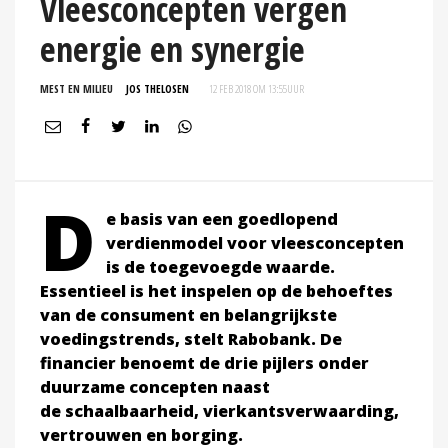
Vleesconcepten vergen
energie en synergie
MEST EN MILIEU
JOS THELOSEN
12 FEB 2018 OM 13:55
UUR
D
e basis van een goedlopend
verdienmodel voor vleesconcepten
is de toegevoegde waarde.
Essentieel is het inspelen op de behoeftes
van de consument en belangrijkste
voedingstrends, stelt
Rabobank. De
financier benoemt de drie pijlers onder
duurzame concepten naast
de
schaalbaarheid, vierkantsverwaarding,
vertrouwen en borging.