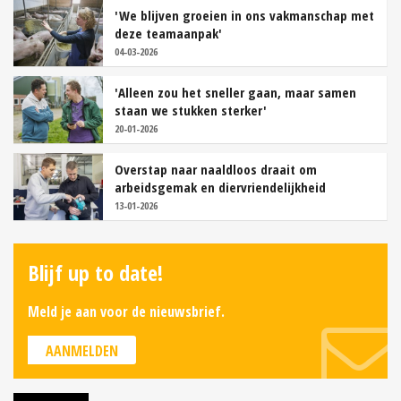
'We blijven groeien in ons vakmanschap met
deze teamaanpak'
04-03-2026
'Alleen zou het sneller gaan, maar samen
staan we stukken sterker'
20-01-2026
Overstap naar naaldloos draait om
arbeidsgemak en diervriendelijkheid
13-01-2026
Blijf up to date!
Meld je aan voor de nieuwsbrief.
AANMELDEN