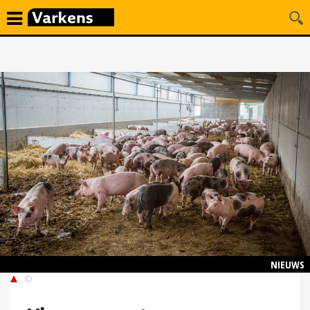
NIEUWS
©