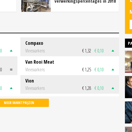
verwerkingspercentages in 2018
M
Compaxo
P
50
Vleesvarkens
€ 1,32
€ 0,10
Van Rooi Meat
00
Vleesvarkens
€ 1,25
€ 0,10
Vion
50
Vleesvarkens
€ 1,28
€ 0,10
MEER MARKTPRIJZEN