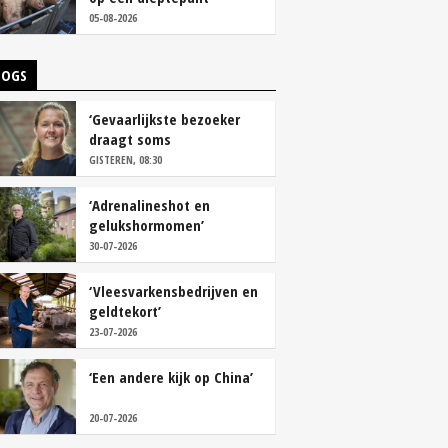
05-08-2026
LOGS
‘Gevaarlijkste bezoeker
draagt soms
overschoenen’
GISTEREN, 08:30
‘Adrenalineshot en
gelukshormomen’
30-07-2026
‘Vleesvarkensbedrijven en
geldtekort’
23-07-2026
‘Een andere kijk op China’
20-07-2026