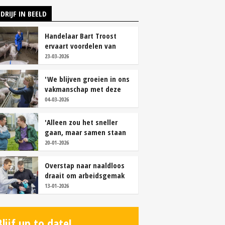
DRIJF IN BEELD
Handelaar Bart Troost
ervaart voordelen van
coöperatieve voerfusie
23-03-2026
'We blijven groeien in ons
vakmanschap met deze
teamaanpak'
04-03-2026
'Alleen zou het sneller
gaan, maar samen staan
we stukken sterker'
20-01-2026
Overstap naar naaldloos
draait om arbeidsgemak
en diervriendelijkheid
13-01-2026
Blijf up to date!