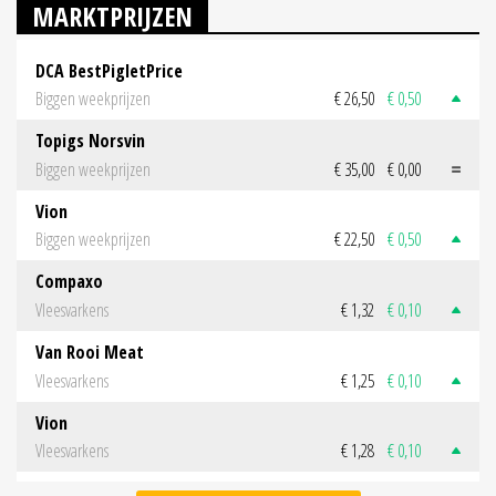
MARKTPRIJZEN
DCA BestPigletPrice
Biggen weekprijzen
€ 26,50
€ 0,50
Topigs Norsvin
Biggen weekprijzen
€ 35,00
€ 0,00
Vion
Biggen weekprijzen
€ 22,50
€ 0,50
Compaxo
Vleesvarkens
€ 1,32
€ 0,10
Van Rooi Meat
Vleesvarkens
€ 1,25
€ 0,10
Vion
Vleesvarkens
€ 1,28
€ 0,10