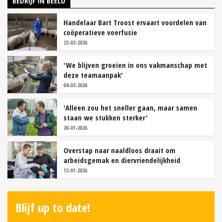
BEDRIJF IN BEELD
Handelaar Bart Troost ervaart voordelen van
coöperatieve voerfusie
23-03-2026
'We blijven groeien in ons vakmanschap met
deze teamaanpak'
04-03-2026
'Alleen zou het sneller gaan, maar samen
staan we stukken sterker'
20-01-2026
Overstap naar naaldloos draait om
arbeidsgemak en diervriendelijkheid
13-01-2026
Blijf up to date!