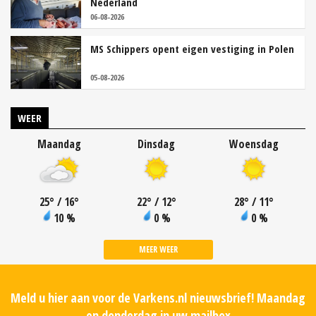
Nederland
06-08-2026
MS Schippers opent eigen vestiging in Polen
05-08-2026
WEER
Maandag
Dinsdag
Woensdag
25
°
/ 16
°
22
°
/ 12
°
28
°
/ 11
°
10 %
0 %
0 %
MEER WEER
Meld u hier aan voor de Varkens.nl nieuwsbrief! Maandag
en donderdag in uw mailbox