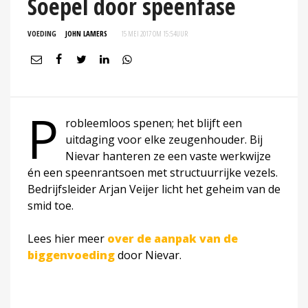
Soepel door speenfase
VOEDING
JOHN LAMERS
15 MEI 2017 OM 15:54
UUR
P
robleemloos spenen; het blijft een
uitdaging voor elke zeugenhouder. Bij
Nievar hanteren ze een vaste werkwijze
én een speenrantsoen met structuurrijke vezels.
Bedrijfsleider Arjan Veijer licht het geheim van de
smid toe.
Lees hier meer
over de aanpak van de
biggenvoeding
door Nievar.