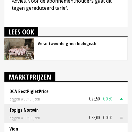
Advies. Voor de abonnementhouders gaat dit
tegen gereduceerd tarief.
LEES OOK
Verantwoorde groei biologisch
MARKTPRIJZEN
DCA BestPigletPrice
Biggen weekprijzen
€ 26,50
€ 0,50
Topigs Norsvin
Biggen weekprijzen
€ 35,00
€ 0,00
Vion