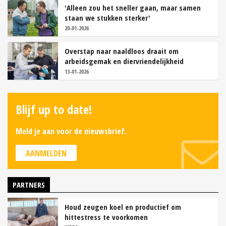
'Alleen zou het sneller gaan, maar samen
staan we stukken sterker'
20-01-2026
Overstap naar naaldloos draait om
arbeidsgemak en diervriendelijkheid
13-01-2026
Blijf up to date!
Meld je aan voor de nieuwsbrief.
AANMELDEN
PARTNERS
Houd zeugen koel en productief om
hittestress te voorkomen