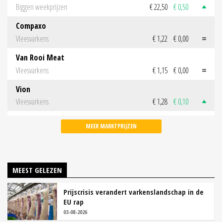
Biggen weekprijzen
€ 22,50
€ 0,50
Compaxo
Vleesvarkens
€ 1,22
€ 0,00
Van Rooi Meat
Vleesvarkens
€ 1,15
€ 0,00
Vion
Vleesvarkens
€ 1,28
€ 0,10
MEER MARKTPRIJZEN
MEEST GELEZEN
Prijscrisis verandert varkenslandschap in de
EU rap
03-08-2026