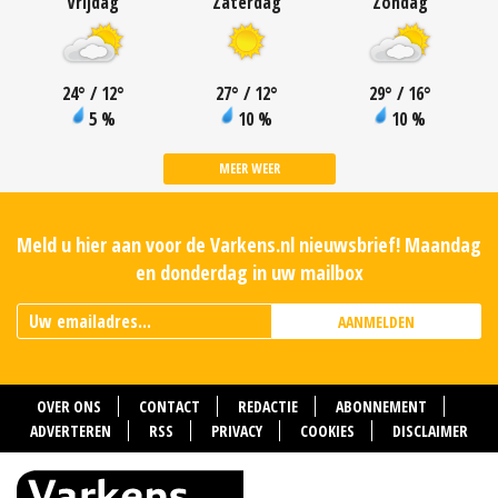
Vrijdag
Zaterdag
Zondag
24
°
/ 12
°
27
°
/ 12
°
29
°
/ 16
°
5 %
10 %
10 %
MEER WEER
Meld u hier aan voor de Varkens.nl nieuwsbrief! Maandag
en donderdag in uw mailbox
AANMELDEN
OVER ONS
CONTACT
REDACTIE
ABONNEMENT
ADVERTEREN
RSS
PRIVACY
COOKIES
DISCLAIMER