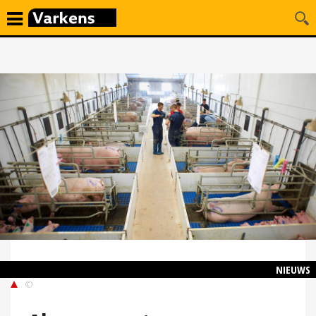
NIEUWS
©