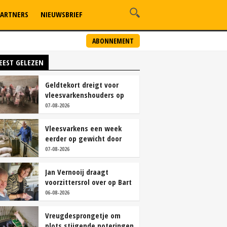
ARTNERS
NIEUWSBRIEF
ABONNEMENT
EEST GELEZEN
Geldtekort dreigt voor
vleesvarkenshouders op
vrije markt
07-08-2026
Vleesvarkens een week
eerder op gewicht door
continu aanbod van
07-08-2026
brijvoer
Jan Vernooij draagt
voorzittersrol over op Bart
Camps
06-08-2026
Vreugdesprongetje om
plots stijgende noteringen