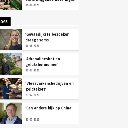
06-08-2026
LOGS
‘Gevaarlijkste bezoeker
draagt soms
overschoenen’
06-08-2026
‘Adrenalineshot en
gelukshormomen’
30-07-2026
‘Vleesvarkensbedrijven en
geldtekort’
23-07-2026
‘Een andere kijk op China’
20-07-2026