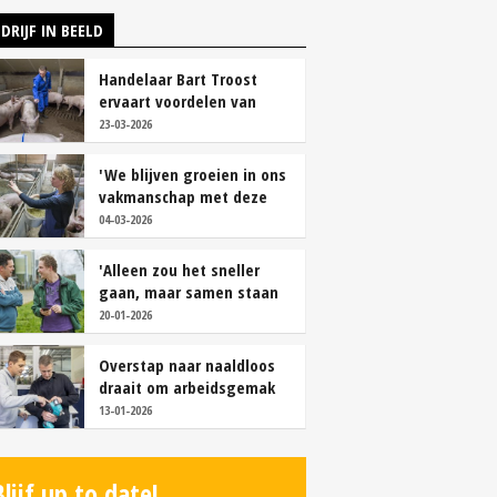
DRIJF IN BEELD
Handelaar Bart Troost
ervaart voordelen van
coöperatieve voerfusie
23-03-2026
'We blijven groeien in ons
vakmanschap met deze
teamaanpak'
04-03-2026
'Alleen zou het sneller
gaan, maar samen staan
we stukken sterker'
20-01-2026
Overstap naar naaldloos
draait om arbeidsgemak
en diervriendelijkheid
13-01-2026
Blijf up to date!