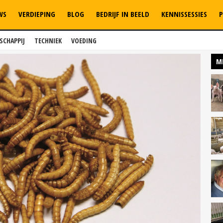
WS
VERDIEPING
BLOG
BEDRIJF IN BEELD
KENNISSESSIES
P
SCHAPPIJ
TECHNIEK
VOEDING
M