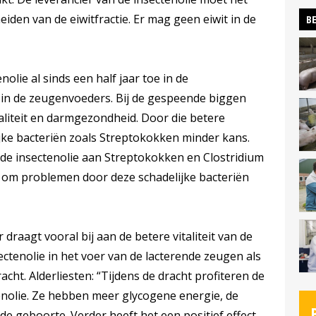
iden van de eiwitfractie. Er mag geen eiwit in de
BE
olie al sinds een half jaar toe in de
 in de zeugenvoeders. Bij de gespeende biggen
italiteit en darmgezondheid. Door die betere
jke bacteriën zoals Streptokokken minder kans.
de insectenolie aan Streptokokken en Clostridium
t om problemen door deze schadelijke bacteriën
draagt vooral bij aan de betere vitaliteit van de
ectenolie in het voer van de lacterende zeugen als
acht. Alderliesten: “Tijdens de dracht profiteren de
nolie. Ze hebben meer glycogene energie, de
de geboorte. Verder heeft het een positief effect