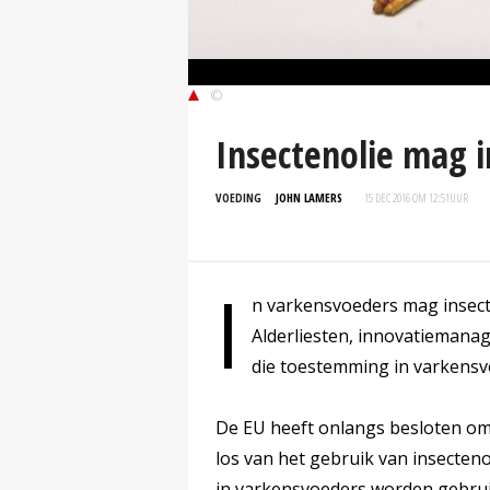
©
Insectenolie mag 
VOEDING
JOHN LAMERS
15 DEC 2016 OM 12:51
UUR
I
n varkensvoeders mag insect
Alderliesten, innovatiemanag
die toestemming in varkensvo
De EU heeft onlangs besloten om i
los van het gebruik van insecteno
in varkensvoeders worden gebruik