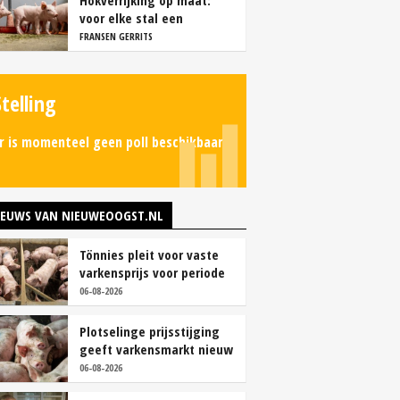
Hokverrijking op maat:
voor elke stal een
oplossing
FRANSEN GERRITS
Stelling
r is momenteel geen poll beschikbaar.
IEUWS VAN NIEUWEOOGST.NL
Tönnies pleit voor vaste
varkensprijs voor periode
van zes maanden
06-08-2026
Plotselinge prijsstijging
geeft varkensmarkt nieuw
perspectief
06-08-2026