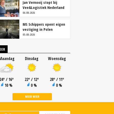
Jan Vernooij stopt bij
Vee&Logistiek Nederland
06-08-2026
MS Schippers opent eigen
vestiging in Polen
05-08-2026
EER
Maandag
Dinsdag
Woensdag
24
°
/ 16
°
22
°
/ 12
°
28
°
/ 11
°
10 %
0 %
0 %
MEER WEER