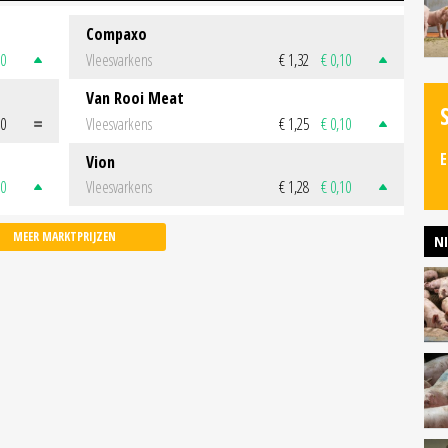
Compaxo
50
Vleesvarkens
€ 1,32
€ 0,10
Van Rooi Meat
00
Vleesvarkens
€ 1,25
€ 0,10
E
Vion
50
Vleesvarkens
€ 1,28
€ 0,10
MEER MARKTPRIJZEN
N