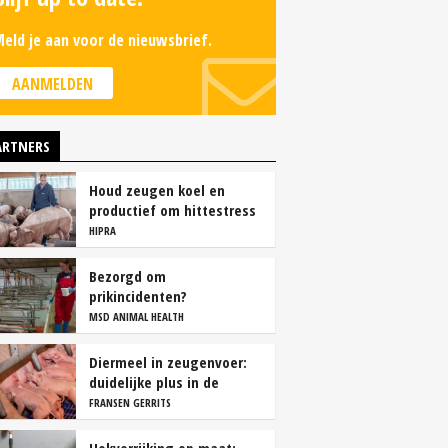
eld je aan voor de nieuwsbrief.
AANMELDEN
ARTNERS
Houd zeugen koel en
productief om hittestress
te voorkomen
HIPRA
Bezorgd om
prikincidenten?
MSD ANIMAL HEALTH
Diermeel in zeugenvoer:
duidelijke plus in de
kraamstal
FRANSEN GERRITS