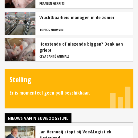
FRANSEN GERRITS
Vruchtbaarheid managen in de zomer
TOPIGS NORSVIN
Hoestende of niezende biggen? Denk aan
griep!
CEVA SANTÉ ANIMALE
Stelling
Er is momenteel geen poll beschikbaar.
NIEUWS VAN NIEUWEOOGST.NL
Jan Vernooij stopt bij Vee&Logistiek
Nederland