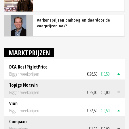
Varkensprijzen omhoog en daardoor de
voerprijzen ook?
MARKTPRIJZEN
DCA BestPigletPrice
Biggen weekprijzen
€ 26,50
€ 0,50
Topigs Norsvin
Biggen weekprijzen
€ 35,00
€ 0,00
Vion
Biggen weekprijzen
€ 22,50
€ 0,50
Compaxo