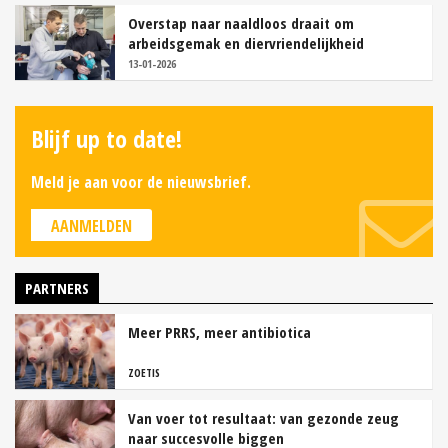
Overstap naar naaldloos draait om
arbeidsgemak en diervriendelijkheid
13-01-2026
Blijf up to date!
Meld je aan voor de nieuwsbrief.
AANMELDEN
PARTNERS
Meer PRRS, meer antibiotica
ZOETIS
Van voer tot resultaat: van gezonde zeug
naar succesvolle biggen