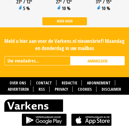
23
°
/ 12
°
27
°
/ 12
°
31
°
/ 15
°
5 %
10 %
10 %
MEER WEER
Meld u hier aan voor de Varkens.nl nieuwsbrief! Maandag
en donderdag in uw mailbox
AANMELDEN
OVER ONS
CONTACT
REDACTIE
ABONNEMENT
ADVERTEREN
RSS
PRIVACY
COOKIES
DISCLAIMER