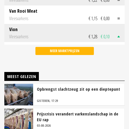
Vleesvarkens
€ 1,22
€ 0,00
Van Rooi Meat
Vleesvarkens
€ 1,15
€ 0,00
Vion
Vleesvarkens
€ 1,28
€ 0,10
MEER MARKTPRIJZEN
MEEST GELEZEN
Opbrengst slachtzeug zit op een dieptepunt
GISTEREN, 17:29
Prijscrisis verandert varkenslandschap in de
EU rap
03-08-2026