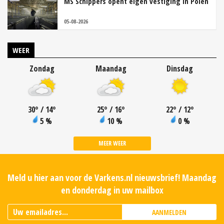
MS Schippers opent eigen vestiging in Polen
05-08-2026
WEER
Zondag
Maandag
Dinsdag
30
°
/ 14
°
25
°
/ 16
°
22
°
/ 12
°
5 %
10 %
0 %
MEER WEER
Meld u hier aan voor de Varkens.nl nieuwsbrief! Maandag
en donderdag in uw mailbox
AANMELDEN