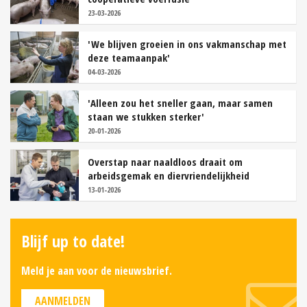
23-03-2026
'We blijven groeien in ons vakmanschap met
deze teamaanpak'
04-03-2026
'Alleen zou het sneller gaan, maar samen
staan we stukken sterker'
20-01-2026
Overstap naar naaldloos draait om
arbeidsgemak en diervriendelijkheid
13-01-2026
Blijf up to date!
Meld je aan voor de nieuwsbrief.
AANMELDEN