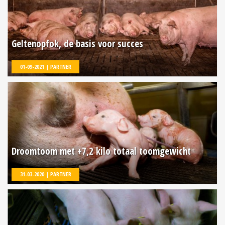
Geltenopfok, de basis voor succes
01-09-2021 | PARTNER
Droomtoom met +7,2 kilo totaal toomgewicht
31-03-2020 | PARTNER