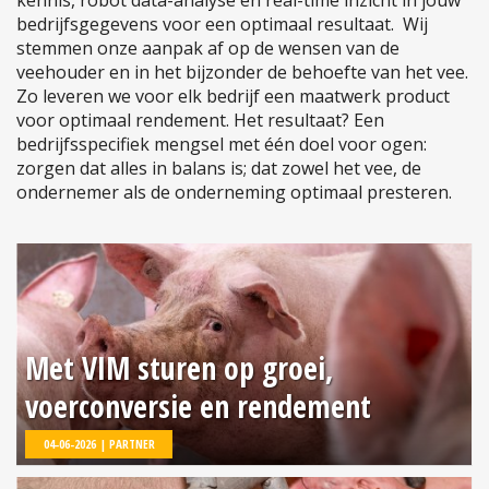
kennis, robot data-analyse en real-time inzicht in jouw
bedrijfsgegevens voor een optimaal resultaat. Wij
stemmen onze aanpak af op de wensen van de
veehouder en in het bijzonder de behoefte van het vee.
Zo leveren we voor elk bedrijf een maatwerk product
voor optimaal rendement. Het resultaat? Een
bedrijfsspecifiek mengsel met één doel voor ogen:
zorgen dat alles in balans is; dat zowel het vee, de
ondernemer als de onderneming optimaal presteren.
Met VIM sturen op groei,
voerconversie en rendement
04-06-2026 | PARTNER