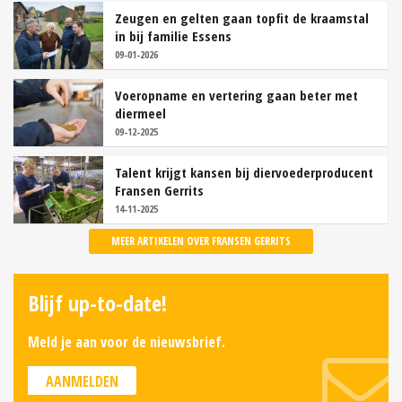
Zeugen en gelten gaan topfit de kraamstal
in bij familie Essens
09-01-2026
Voeropname en vertering gaan beter met
diermeel
09-12-2025
Talent krijgt kansen bij diervoederproducent
Fransen Gerrits
14-11-2025
MEER ARTIKELEN OVER FRANSEN GERRITS
Blijf up-to-date!
Meld je aan voor de nieuwsbrief.
AANMELDEN