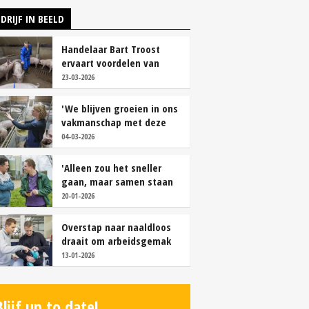
DRIJF IN BEELD
Handelaar Bart Troost
ervaart voordelen van
coöperatieve voerfusie
23-03-2026
'We blijven groeien in ons
vakmanschap met deze
teamaanpak'
04-03-2026
'Alleen zou het sneller
gaan, maar samen staan
we stukken sterker'
20-01-2026
Overstap naar naaldloos
draait om arbeidsgemak
en diervriendelijkheid
13-01-2026
Blijf up to date!