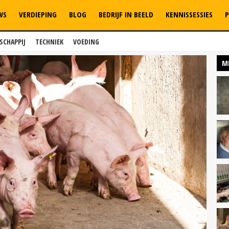
WS
VERDIEPING
BLOG
BEDRIJF IN BEELD
KENNISSESSIES
P
SCHAPPIJ
TECHNIEK
VOEDING
M