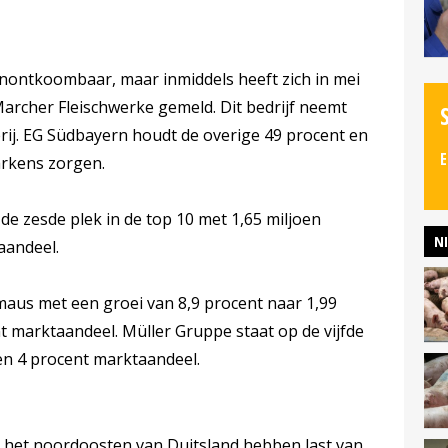
 onontkoombaar, maar inmiddels heeft zich in mei
archer Fleischwerke gemeld. Dit bedrijf neemt
erij. EG Südbayern houdt de overige 49 procent en
E
arkens zorgen.
de zesde plek in de top 10 met 1,65 miljoen
N
aandeel.
hmaus met een groei van 8,9 procent naar 1,99
t marktaandeel. Müller Gruppe staat op de vijfde
 en 4 procent marktaandeel.
het noordoosten van Duitsland hebben last van