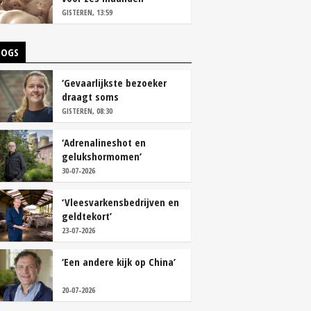
vastleggen
GISTEREN, 13:59
LOGS
‘Gevaarlijkste bezoeker
draagt soms
overschoenen’
GISTEREN, 08:30
‘Adrenalineshot en
gelukshormomen’
30-07-2026
‘Vleesvarkensbedrijven en
geldtekort’
23-07-2026
‘Een andere kijk op China’
20-07-2026