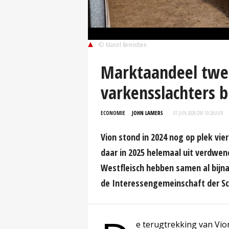
© Marcel Berendsen
Marktaandeel twee
varkensslachters b
ECONOMIE
JOHN LAMERS
01 JUN 2026 OM 10:26
UUR
Vion stond in 2024 nog op plek vie
daar in 2025 helemaal uit verdwen
Westfleisch hebben samen al bijna 
de Interessengemeinschaft der Sc
e terugtrekking van Vion