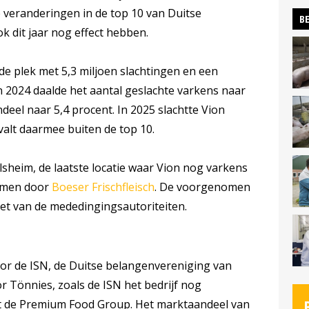
 veranderingen in de top 10 van Duitse
BE
ok dit jaar nog effect hebben.
de plek met 5,3 miljoen slachtingen en een
n 2024 daalde het aantal geslachte varkens naar
deel naar 5,4 procent. In 2025 slachtte Vion
valt daarmee buiten de top 10.
ilsheim, de laatste locatie waar Vion nog varkens
omen door
Boeser Frischfleisch
. De voorgenomen
t van de mededingingsautoriteiten.
oor de ISN, de Duitse belangenvereniging van
 Tönnies, zoals de ISN het bedrijf nog
het de Premium Food Group. Het marktaandeel van