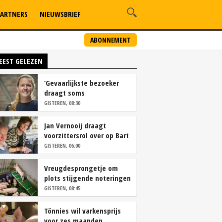
ARTNERS
NIEUWSBRIEF
ABONNEMENT
EEST GELEZEN
‘Gevaarlijkste bezoeker
draagt soms
overschoenen’
GISTEREN, 08:30
Jan Vernooij draagt
voorzittersrol over op Bart
Camps
GISTEREN, 06:00
Vreugdesprongetje om
plots stijgende noteringen
GISTEREN, 08:45
Tönnies wil varkensprijs
voor zes maanden