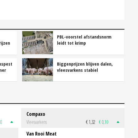
PBL-voorstel afstandsnorm
rijzen
leidt tot krimp
nspest
Biggenprijzen blijven dalen,
mer
vleesvarkens stabiel
Compaxo
50
Vleesvarkens
€ 1,32
€ 0,10
Van Rooi Meat