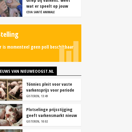
Griep bij varkens: weet
wat er speelt op jouw
bedrijf
CEVA SANTÉ ANIMALE
Stelling
r is momenteel geen poll beschikbaar.
IEUWS VAN NIEUWEOOGST.NL
Tönnies pleit voor vaste
varkensprijs voor periode
van zes maanden
GISTEREN, 13:49
Plotselinge prijsstijging
geeft varkensmarkt nieuw
perspectief
GISTEREN, 10:02