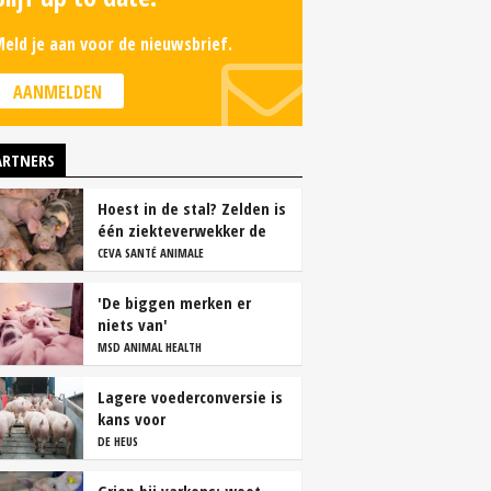
eld je aan voor de nieuwsbrief.
AANMELDEN
ARTNERS
Hoest in de stal? Zelden is
één ziekteverwekker de
oorzaak
CEVA SANTÉ ANIMALE
'De biggen merken er
niets van'
MSD ANIMAL HEALTH
Lagere voederconversie is
kans voor
vleesvarkenshouders
DE HEUS