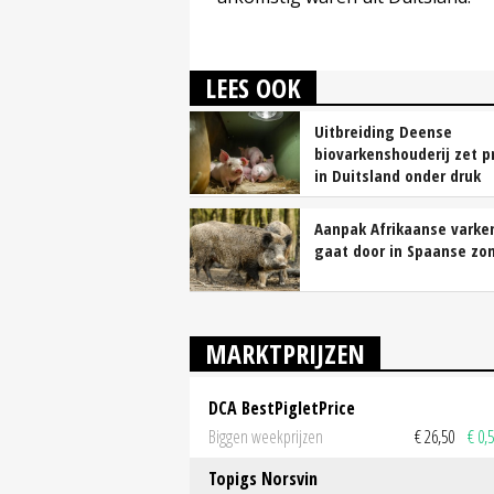
LEES OOK
Uitbreiding Deense
biovarkenshouderij zet p
in Duitsland onder druk
Aanpak Afrikaanse varke
gaat door in Spaanse zo
MARKTPRIJZEN
DCA BestPigletPrice
Biggen weekprijzen
€ 26,50
€ 0,
Topigs Norsvin