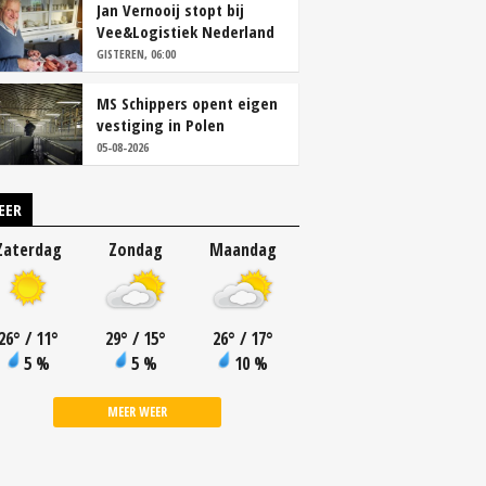
Jan Vernooij stopt bij
Vee&Logistiek Nederland
GISTEREN, 06:00
MS Schippers opent eigen
vestiging in Polen
05-08-2026
EER
Zaterdag
Zondag
Maandag
26
°
/ 11
°
29
°
/ 15
°
26
°
/ 17
°
5 %
5 %
10 %
MEER WEER