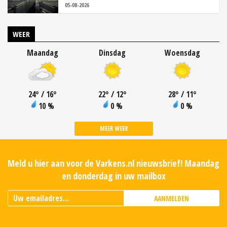
05-08-2026
WEER
Maandag
Dinsdag
Woensdag
24
°
/ 16
°
22
°
/ 12
°
28
°
/ 11
°
10 %
0 %
0 %
MEER WEER
Meld u hier aan voor de Varkens.nl nieuwsbrief! Maandag
en donderdag in uw mailbox
AANMELDEN