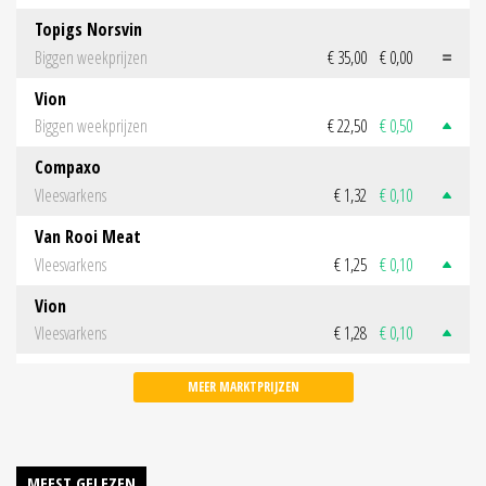
Topigs Norsvin
Biggen weekprijzen
€ 35,00
€ 0,00
Vion
Biggen weekprijzen
€ 22,50
€ 0,50
Compaxo
Vleesvarkens
€ 1,32
€ 0,10
Van Rooi Meat
Vleesvarkens
€ 1,25
€ 0,10
Vion
Vleesvarkens
€ 1,28
€ 0,10
MEER MARKTPRIJZEN
MEEST GELEZEN