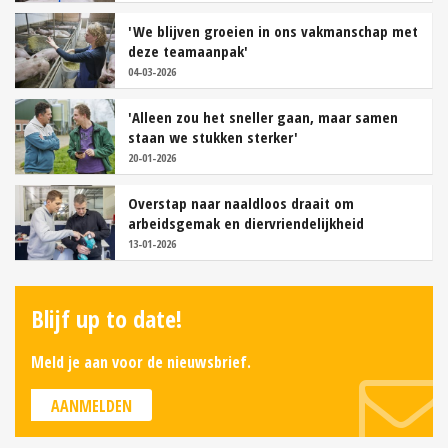
'We blijven groeien in ons vakmanschap met
deze teamaanpak'
04-03-2026
'Alleen zou het sneller gaan, maar samen
staan we stukken sterker'
20-01-2026
Overstap naar naaldloos draait om
arbeidsgemak en diervriendelijkheid
13-01-2026
Blijf up to date!
Meld je aan voor de nieuwsbrief.
AANMELDEN