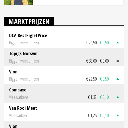
MARKTPRIJZEN
DCA BestPigletPrice
Biggen weekprijzen
€ 26,50
€ 0,50
Topigs Norsvin
Biggen weekprijzen
€ 35,00
€ 0,00
Vion
Biggen weekprijzen
€ 22,50
€ 0,50
Compaxo
Vleesvarkens
€ 1,32
€ 0,10
Van Rooi Meat
Vleesvarkens
€ 1,25
€ 0,10
Vion