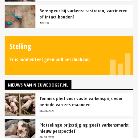
Berengeur bij varkens: castreren, vaccineren
of intact houden?
ZOETIS
Stelling
Er is momenteel geen poll beschikbaar.
NIEUWS VAN NIEUWEOOGST.NL
Tönnies pleit voor vaste varkensprijs voor
periode van zes maanden
06-08-2026
Plotselinge prijsstijging geeft varkensmarkt
nieuw perspectief
06-08-2026