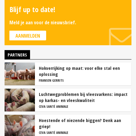
Blijf up to date!
Meld je aan voor de nieuwsbrief.
AANMELDEN
PARTNERS
Hokverrijking op maat: voor elke stal een
oplossing
FRANSEN GERRITS
Luchtwegproblemen bij vleesvarkens: impact
op karkas- en vleeskwaliteit
CEVA SANTÉ ANIMALE
Hoestende of niezende biggen? Denk aan
griep!
CEVA SANTÉ ANIMALE