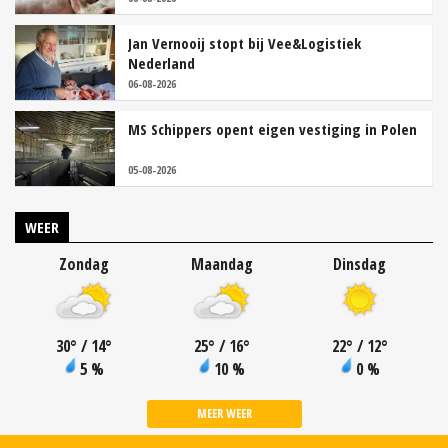
Jan Vernooij stopt bij Vee&Logistiek
Nederland
06-08-2026
MS Schippers opent eigen vestiging in Polen
05-08-2026
WEER
Zondag
Maandag
Dinsdag
30
°
/ 14
°
25
°
/ 16
°
22
°
/ 12
°
5 %
10 %
0 %
MEER WEER