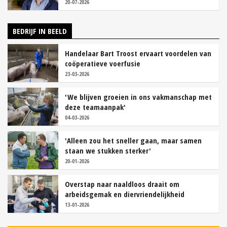
20-07-2026
BEDRIJF IN BEELD
Handelaar Bart Troost ervaart voordelen van
coöperatieve voerfusie
23-03-2026
'We blijven groeien in ons vakmanschap met
deze teamaanpak'
04-03-2026
'Alleen zou het sneller gaan, maar samen
staan we stukken sterker'
20-01-2026
Overstap naar naaldloos draait om
arbeidsgemak en diervriendelijkheid
13-01-2026