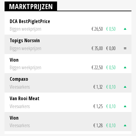
MARKTPRIJZEN
DCA BestPigletPrice
Biggen weekprijzen
€ 26,50
€ 0,50
Topigs Norsvin
Biggen weekprijzen
€ 35,00
€ 0,00
Vion
Biggen weekprijzen
€ 22,50
€ 0,50
Compaxo
Vleesvarkens
€ 1,32
€ 0,10
Van Rooi Meat
Vleesvarkens
€ 1,25
€ 0,10
Vion
Vleesvarkens
€ 1,28
€ 0,10