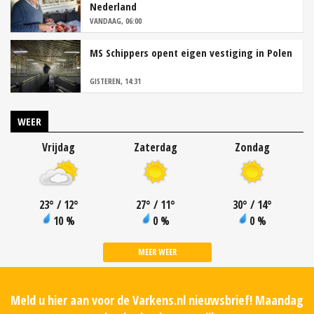
Nederland
VANDAAG, 06:00
MS Schippers opent eigen vestiging in Polen
GISTEREN, 14:31
WEER
Vrijdag
Zaterdag
Zondag
23
°
/ 12
°
27
°
/ 11
°
30
°
/ 14
°
10 %
0 %
0 %
MEER WEER
Meld u hier aan voor de Varkens.nl nieuwsbrief! Maandag