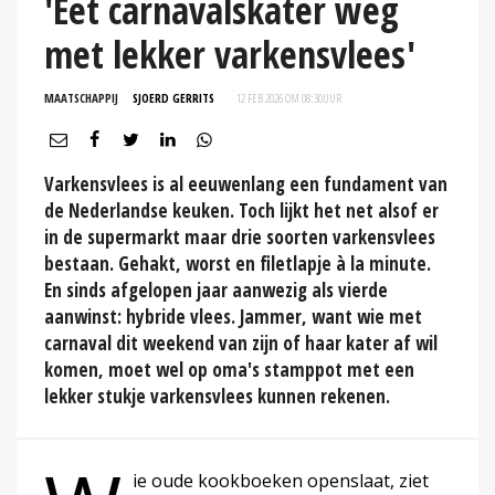
'Eet carnavalskater weg
met lekker varkensvlees'
MAATSCHAPPIJ
SJOERD GERRITS
12 FEB 2026 OM 08:30
UUR
Varkensvlees is al eeuwenlang een fundament van
de Nederlandse keuken. Toch lijkt het net alsof er
in de supermarkt maar drie soorten varkensvlees
bestaan. Gehakt, worst en filetlapje à la minute.
En sinds afgelopen jaar aanwezig als vierde
aanwinst: hybride vlees. Jammer, want wie met
carnaval dit weekend van zijn of haar kater af wil
komen, moet wel op oma's stamppot met een
lekker stukje varkensvlees kunnen rekenen.
ie oude kookboeken openslaat, ziet