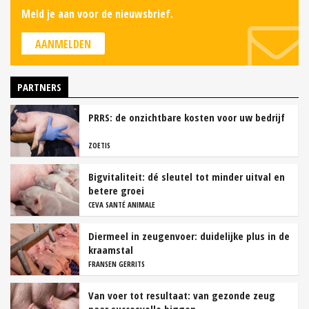
Meld je aan voor de nieuwsbrief.
AANMELDEN
PARTNERS
PRRS: de onzichtbare kosten voor uw bedrijf
ZOETIS
Bigvitaliteit: dé sleutel tot minder uitval en
betere groei
CEVA SANTÉ ANIMALE
Diermeel in zeugenvoer: duidelijke plus in de
kraamstal
FRANSEN GERRITS
Van voer tot resultaat: van gezonde zeug