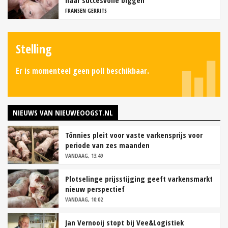
naar succesvolle biggen
FRANSEN GERRITS
Stelling
Er is momenteel geen poll beschikbaar.
NIEUWS VAN NIEUWEOOGST.NL
Tönnies pleit voor vaste varkensprijs voor
periode van zes maanden
VANDAAG, 13:49
Plotselinge prijsstijging geeft varkensmarkt
nieuw perspectief
VANDAAG, 10:02
Jan Vernooij stopt bij Vee&Logistiek