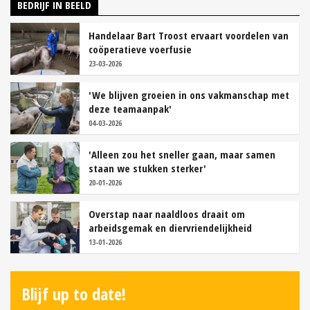
BEDRIJF IN BEELD
Handelaar Bart Troost ervaart voordelen van
coöperatieve voerfusie
23-03-2026
'We blijven groeien in ons vakmanschap met
deze teamaanpak'
04-03-2026
'Alleen zou het sneller gaan, maar samen
staan we stukken sterker'
20-01-2026
Overstap naar naaldloos draait om
arbeidsgemak en diervriendelijkheid
13-01-2026
Blijf up to date!