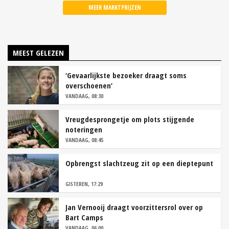
MEER MARKTPRIJZEN
MEEST GELEZEN
‘Gevaarlijkste bezoeker draagt soms
overschoenen’
VANDAAG, 08:30
Vreugdesprongetje om plots stijgende
noteringen
VANDAAG, 08:45
Opbrengst slachtzeug zit op een dieptepunt
GISTEREN, 17:29
Jan Vernooij draagt voorzittersrol over op
Bart Camps
VANDAAG, 06:00