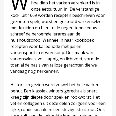
W
hoe diep het varken verankerd is in
onze eetcultuur. In 'De verstandige
kock' uit 1669 worden recepten beschreven voor
gezouten spek, worst en gestoofd varkensvlees
met kruiden en bier. In de negentiende eeuw
schreef de beroemde lerares aan de
huishoudschool Wannée in haar kookboek
recepten voor karbonade met jus en
varkenspoot in erwtensoep. De smaak van
varkensvlees, vol, sappig en lichtzoet, vormde
toen al de basis van talloze gerechten die we
vandaag nog herkennen.
Historisch gezien werd vrijwel het hele varken
benut. Een klassiek winters gerecht als snert
kreeg zijn diepte door spek en rookworst. Het
vet en collageen uit deze delen zorgden voor een
rijke, ronde smaak en een stevige structuur. Ook
zure zult, van de gekookte kop en kruiden in