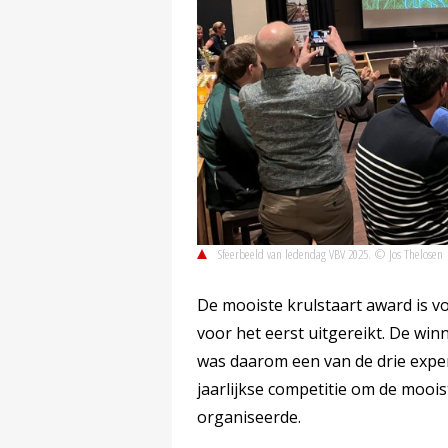
Sfeerbeeld van ledendag VBV 2025. © Jos Thelosen
De mooiste krulstaart award is vo
voor het eerst uitgereikt. De wi
was daarom een van de drie exper
jaarlijkse competitie om de moo
organiseerde.