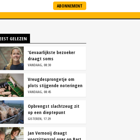
ABONNEMENT
ARTNERS
NIEUWSBRIEF
EEST GELEZEN
‘Gevaarlijkste bezoeker
draagt soms
overschoenen’
VANDAAG, 08:30
Vreugdesprongetje om
plots stijgende noteringen
VANDAAG, 08:45
Opbrengst slachtzeug zit
op een dieptepunt
GISTEREN, 17:29
Jan Vernooij draagt
voorzittersrol over op Bart