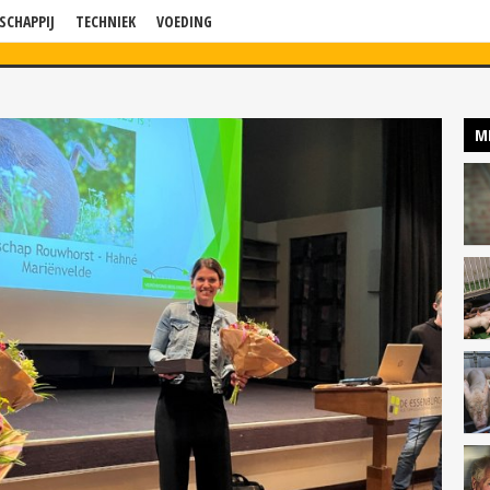
SCHAPPIJ
TECHNIEK
VOEDING
WS
VERDIEPING
BLOG
BEDRIJF IN BEELD
KENNISSESSIES
P
M