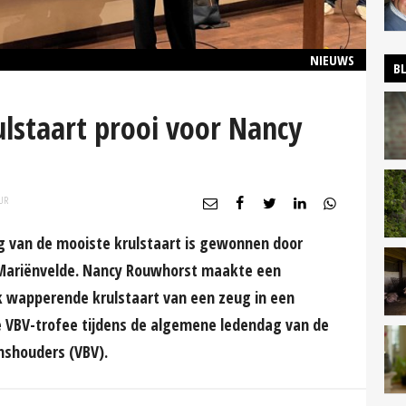
NIEUWS
B
lstaart prooi voor Nancy
UR
g van de mooiste krulstaart is gewonnen door
Mariënvelde. Nancy Rouwhorst maakte een
jk wapperende krulstaart van een zeug in een
 de VBV-trofee tijdens de algemene ledendag van de
nshouders (VBV).