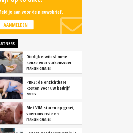
eld je aan voor de nieuwsbrief.
AANMELDEN
ARTNERS
Dierlijk eiwit: slimme
keuze voor varkensvoer
FRANSEN GERRITS
PRRS: de onzichtbare
kosten voor uw bedrijf
ZOETIS
Met VIM sturen op groei,
voerconversie en
rendement
FRANSEN GERRITS