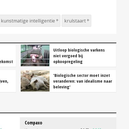
kunstmatige intelligentie
krulstaart
Uitloop biologische varkens
niet vergoed bij
oekomst
opkoopregeling
'Biologische sector moet inzet
jven,
veranderen: van idealisme naar
beleving'
Compaxo