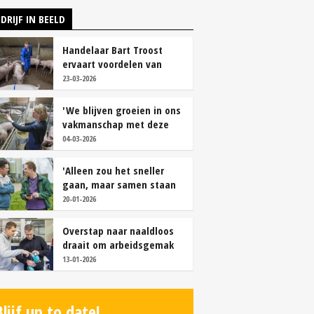
DRIJF IN BEELD
Handelaar Bart Troost
ervaart voordelen van
coöperatieve voerfusie
23-03-2026
'We blijven groeien in ons
vakmanschap met deze
teamaanpak'
04-03-2026
'Alleen zou het sneller
gaan, maar samen staan
we stukken sterker'
20-01-2026
Overstap naar naaldloos
draait om arbeidsgemak
en diervriendelijkheid
13-01-2026
Blijf up to date!