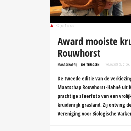
© Jos Thelosen
Award mooiste kru
Rouwhorst
MAATSCHAPPIJ
JOS THELOSEN
19 NOV 2025 OM 21:29
U
De tweede editie van de verkiezin
Maatschap Rouwhorst-Hahné uit 
prachtige sfeerfoto van een vroli
kruidenrijk grasland. Zij ontving
Vereniging voor Biologische Varke