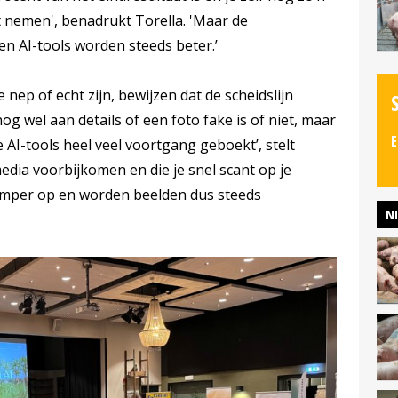
 nemen', benadrukt Torella. 'Maar de
n AI-tools worden steeds beter.’
nep of echt zijn, bewijzen dat de scheidslijn
og wel aan details of een foto fake is of niet, maar
E
e AI-tools heel veel voortgang geboekt’, stelt
 media voorbijkomen en die je snel scant op je
 amper op en worden beelden dus steeds
N