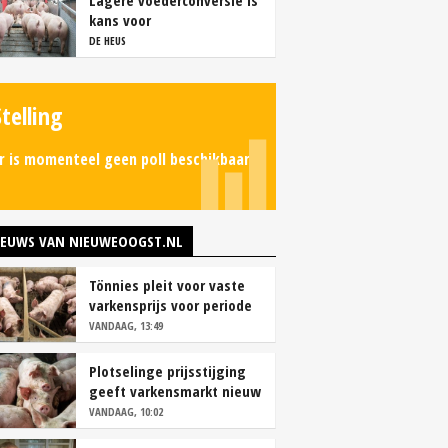
Lagere voederconversie is
kans voor
vleesvarkenshouders
DE HEUS
Stelling
r is momenteel geen poll beschikbaar.
IEUWS VAN NIEUWEOOGST.NL
Tönnies pleit voor vaste
varkensprijs voor periode
van zes maanden
VANDAAG, 13:49
Plotselinge prijsstijging
geeft varkensmarkt nieuw
perspectief
VANDAAG, 10:02