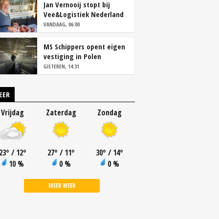
Jan Vernooij stopt bij
Vee&Logistiek Nederland
VANDAAG, 06:00
MS Schippers opent eigen
vestiging in Polen
GISTEREN, 14:31
EER
Vrijdag
Zaterdag
Zondag
23
°
/ 12
°
27
°
/ 11
°
30
°
/ 14
°
10 %
0 %
0 %
MEER WEER