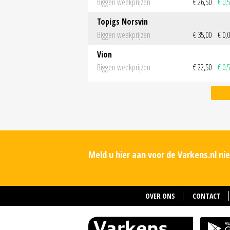
Biggen weekprijzen
€ 26,50
€ 0,
Topigs Norsvin
Biggen weekprijzen
€ 35,00
€ 0,
Vion
Biggen weekprijzen
€ 22,50
€ 0,
Meld u hier aan voor de Varkens.nl n
OVER ONS
CONTACT