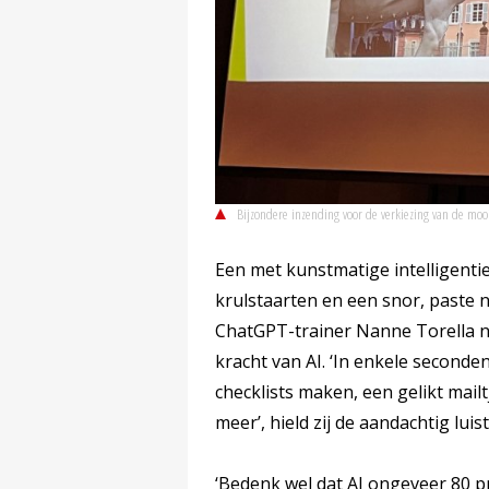
Bijzondere inzending voor de verkiezing van de mooi
Een met kunstmatige intelligent
krulstaarten en een snor, paste n
ChatGPT-trainer Nanne Torella 
kracht van AI. ‘In enkele seconde
checklists maken, een gelikt mail
meer’, hield zij de aandachtig lu
‘Bedenk wel dat AI ongeveer 80 pr