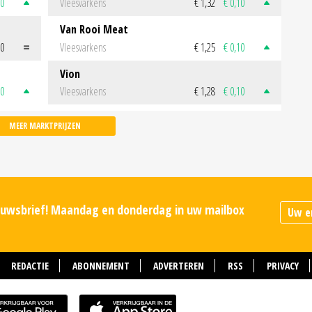
50
Vleesvarkens
€ 1,32
€ 0,10
Van Rooi Meat
00
Vleesvarkens
€ 1,25
€ 0,10
Vion
50
Vleesvarkens
€ 1,28
€ 0,10
MEER MARKTPRIJZEN
ieuwsbrief! Maandag en donderdag in uw mailbox
REDACTIE
ABONNEMENT
ADVERTEREN
RSS
PRIVACY