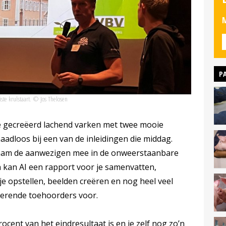
M
P
ste krulstaart. © Jos Thelosen
ie gecreëerd lachend varken met twee mooie
aadloos bij een van de inleidingen die middag.
nam de aanwezigen mee in de onweerstaanbare
n kan AI een rapport voor je samenvatten,
tje opstellen, beelden creëren en nog heel veel
isterende toehoorders voor.
ocent van het eindresultaat is en je zelf nog zo’n