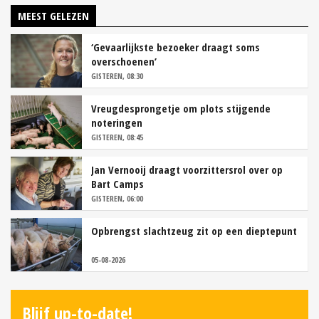
MEEST GELEZEN
‘Gevaarlijkste bezoeker draagt soms
overschoenen’
GISTEREN, 08:30
Vreugdesprongetje om plots stijgende
noteringen
GISTEREN, 08:45
Jan Vernooij draagt voorzittersrol over op
Bart Camps
GISTEREN, 06:00
Opbrengst slachtzeug zit op een dieptepunt
05-08-2026
Blijf up-to-date!