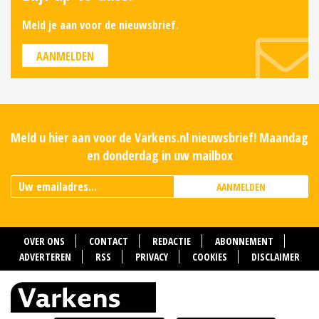
Meld je aan voor de nieuwsbrief.
AANMELDEN
Meld u hier aan voor de Varkens.nl nieuwsbrief! Maandag
en donderdag in uw mailbox
AANMELDEN
OVER ONS
CONTACT
REDACTIE
ABONNEMENT
ADVERTEREN
RSS
PRIVACY
COOKIES
DISCLAIMER