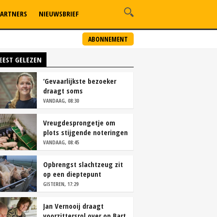
ARTNERS
NIEUWSBRIEF
ABONNEMENT
EEST GELEZEN
‘Gevaarlijkste bezoeker
draagt soms
overschoenen’
VANDAAG, 08:30
Vreugdesprongetje om
plots stijgende noteringen
VANDAAG, 08:45
Opbrengst slachtzeug zit
op een dieptepunt
GISTEREN, 17:29
Jan Vernooij draagt
voorzittersrol over op Bart