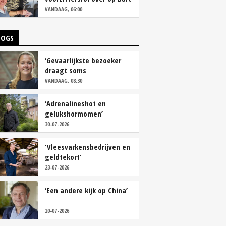
Camps
VANDAAG, 06:00
LOGS
‘Gevaarlijkste bezoeker
draagt soms
overschoenen’
VANDAAG, 08:30
‘Adrenalineshot en
gelukshormomen’
30-07-2026
‘Vleesvarkensbedrijven en
geldtekort’
23-07-2026
‘Een andere kijk op China’
20-07-2026