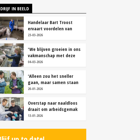
DRIJF IN BEELD
Handelaar Bart Troost
ervaart voordelen van
coöperatieve voerfusie
23-03-2026
'We blijven groeien in ons
vakmanschap met deze
teamaanpak'
04-03-2026
'Alleen zou het sneller
gaan, maar samen staan
we stukken sterker'
20-01-2026
Overstap naar naaldloos
draait om arbeidsgemak
en diervriendelijkheid
13-01-2026
Blijf up to date!