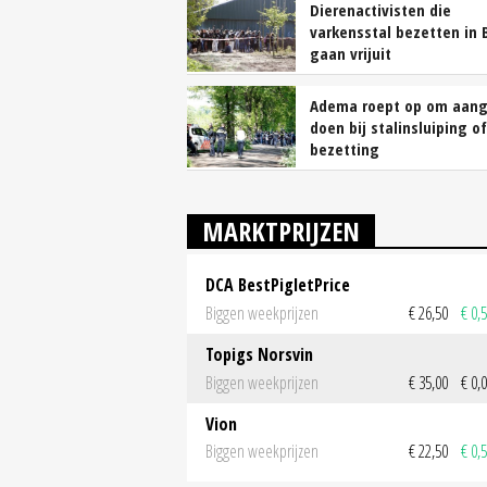
Dierenactivisten die
varkensstal bezetten in 
gaan vrijuit
Adema roept op om aang
doen bij stalinsluiping of
bezetting
MARKTPRIJZEN
DCA BestPigletPrice
Biggen weekprijzen
€ 26,50
€ 0,
Topigs Norsvin
Biggen weekprijzen
€ 35,00
€ 0,
Vion
Biggen weekprijzen
€ 22,50
€ 0,