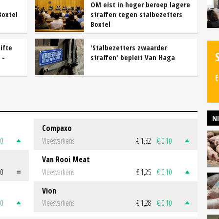
OM eist in hoger beroep lagere
Boxtel
straffen tegen stalbezetters
Boxtel
ifte
'Stalbezetters zwaarder
 -
straffen' bepleit Van Haga
E
N
Compaxo
50
Vleesvarkens
€ 1,32
€ 0,10
Van Rooi Meat
00
Vleesvarkens
€ 1,25
€ 0,10
Vion
50
Vleesvarkens
€ 1,28
€ 0,10