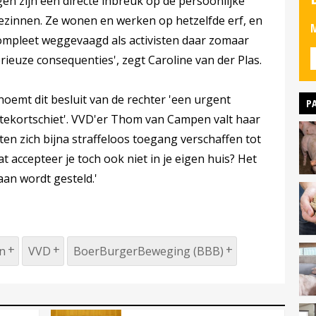
en zijn een directe inbreuk op de persoonlijke
ezinnen. Ze wonen en werken op hetzelfde erf, en
M
compleet weggevaagd als activisten daar zomaar
euze consequenties', zegt Caroline van der Plas.
noemt dit besluit van de rechter 'een urgent
P
 tekortschiet'. VVD'er Thom van Campen valt haar
isten zich bijna straffeloos toegang verschaffen tot
Dat accepteer je toch ook niet in je eigen huis? Het
 aan wordt gesteld.'
en
VVD
BoerBurgerBeweging (BBB)