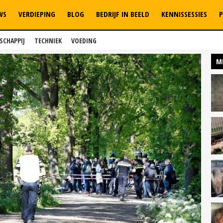
WS
VERDIEPING
BLOG
BEDRIJF IN BEELD
KENNISSESSIES
P
SCHAPPIJ
TECHNIEK
VOEDING
M