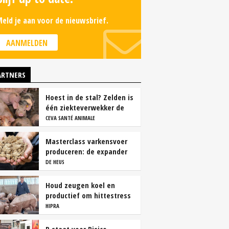
eld je aan voor de nieuwsbrief.
AANMELDEN
ARTNERS
Hoest in de stal? Zelden is
één ziekteverwekker de
oorzaak
CEVA SANTÉ ANIMALE
Masterclass varkensvoer
produceren: de expander
DE HEUS
Houd zeugen koel en
productief om hittestress
te voorkomen
HIPRA