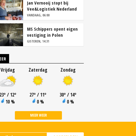
Jan Vernooij stopt bij
Vee&Logistiek Nederland
VANDAAG, 06:00
MS Schippers opent eigen
vestiging in Polen
GISTEREN, 14:31
EER
Vrijdag
Zaterdag
Zondag
23
°
/ 12
°
27
°
/ 11
°
30
°
/ 14
°
10 %
0 %
0 %
MEER WEER