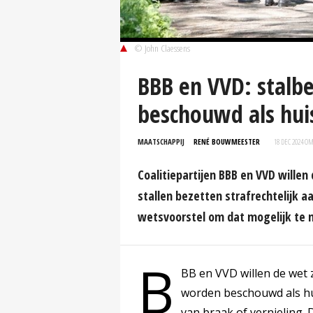
© John Claessens
BBB en VVD: stalb
beschouwd als hui
MAATSCHAPPIJ
RENÉ BOUWMEESTER
18 DEC 2024 OM
Coalitiepartijen BBB en VVD willen
stallen bezetten strafrechtelijk 
wetsvoorstel om dat mogelijk te 
B
BB en VVD willen de wet
worden beschouwd als hu
van braak of vernieling. 