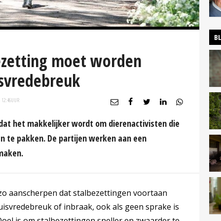
B
ezetting moet worden
svredebreuk
 12:46
UUR
 dat het makkelijker wordt om dierenactivisten die
aan te pakken. De partijen werken aan een
maken.
 zo aanscherpen dat stalbezettingen voortaan
isvredebreuk of inbraak, ook als geen sprake is
Doel is om stalbezettingen sneller en zwaarder te