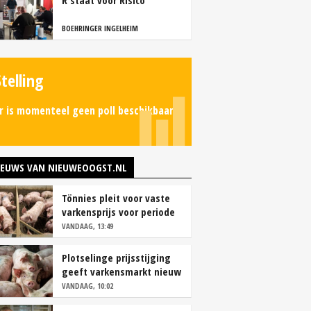
R staat voor Risico
BOEHRINGER INGELHEIM
Stelling
r is momenteel geen poll beschikbaar.
IEUWS VAN NIEUWEOOGST.NL
Tönnies pleit voor vaste
varkensprijs voor periode
van zes maanden
VANDAAG, 13:49
Plotselinge prijsstijging
geeft varkensmarkt nieuw
perspectief
VANDAAG, 10:02