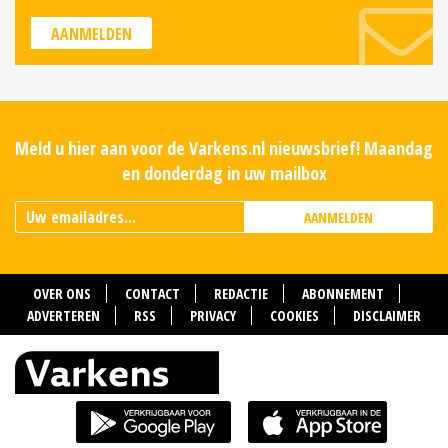
AANMELDEN
Meld u hier aan voor de Varkens.nl nieuwsbrief! Maandag
en donderdag in uw mailbox
AANMELDEN
OVER ONS
CONTACT
REDACTIE
ABONNEMENT
ADVERTEREN
RSS
PRIVACY
COOKIES
DISCLAIMER