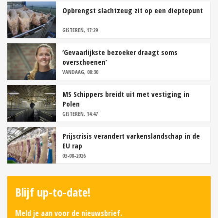
Opbrengst slachtzeug zit op een dieptepunt
GISTEREN, 17:29
‘Gevaarlijkste bezoeker draagt soms
overschoenen’
VANDAAG, 08:30
MS Schippers breidt uit met vestiging in
Polen
GISTEREN, 14:47
Prijscrisis verandert varkenslandschap in de
EU rap
03-08-2026
Blijf up-to-date!
Meld je aan voor de nieuwsbrief.