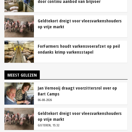
door continu aanbod van brijvoer
Geldtekort dreigt voor vleesvarkenshouders
op vrije markt
ForFarmers houdt varkensvoerafzet op peil
ondanks krimp varkensstapel
MEEST GELEZEN
Jan Vernooij draagt voorzittersrol over op
Bart Camps
06-08-2026
Geldtekort dreigt voor vleesvarkenshouders
op vrije markt
GISTEREN, 15:32