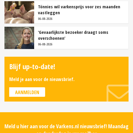
Tönnies wil varkensprijs voor zes maanden
vastleggen
06-08-2026
‘Gevaarlijkste bezoeker draagt soms
overschoenen’
06-08-2026
Blijf up-to-date!
Meld je aan voor de nieuwsbrief.
AANMELDEN
Meld u hier aan voor de Varkens.nl nieuwsbrief! Maandag