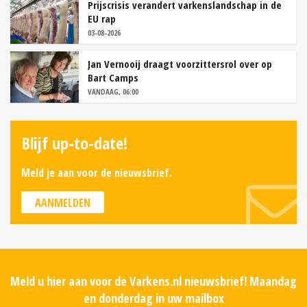
Prijscrisis verandert varkenslandschap in de
EU rap
03-08-2026
Jan Vernooij draagt voorzittersrol over op
Bart Camps
VANDAAG, 06:00
Blijf up-to-date!
Meld je aan voor de nieuwsbrief.
AANMELDEN
Meld u hier aan voor de Varkens.nl nieuwsbrief! Maandag
en donderdag in uw mailbox