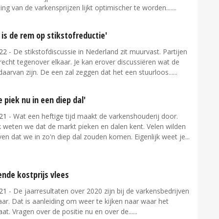
ing van de varkensprijzen lijkt optimischer te worden....
k is de rem op stikstofreductie'
22
- De stikstofdiscussie in Nederland zit muurvast. Partijen
nrecht tegenover elkaar. Je kan erover discussiëren wat de
aarvan zijn. De een zal zeggen dat het een stuurloos...
 piek nu in een diep dal'
21
- Wat een heftige tijd maakt de varkenshouderij door.
k weten we dat de markt pieken en dalen kent. Velen wilden
ven dat we in zo'n diep dal zouden komen. Eigenlijk weet je...
nde kostprijs vlees
21
- De jaarresultaten over 2020 zijn bij de varkensbedrijven
ar. Dat is aanleiding om weer te kijken naar waar het
taat. Vragen over de positie nu en over de...