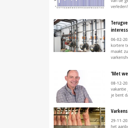
van de g
verleden?.
Terugve
interes
06-02-20
kortere 
maakt zu
varkensho
'Met we
08-12-20
vakantie 
je bent d
Varkensp
29-11-20
het aanb