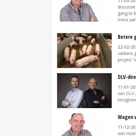
11-03-20
discussi
gang te 
mooi aan 
Betere g
22-02-20
varkens g
project 
DLV-dir
11-01-20
van DLV A
terugtree
Wagen w
11-12-20
een mome