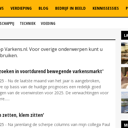
WS
VERDIEPING
BLOG
BEDRIJF IN BEELD
KENNISSESSIES
P
SCHAPPIJ
TECHNIEK
VOEDING
L
 op Varkens.nl. Voor overige onderwerpen kunt u
bruiken.
 zoeken in voortdurend bewegende varkensmarkt'
25
- Nu de laatste maand van het jaar is aangebroken,
e op basis van de huidige prognoses een redelijk goed
ijgen van de voerwinsten voor 2025. De verwachtingen voor
re...
 zetten, klem zitten'
25
- Na jarenlang de scherpe columns van mijn collega Paul
M