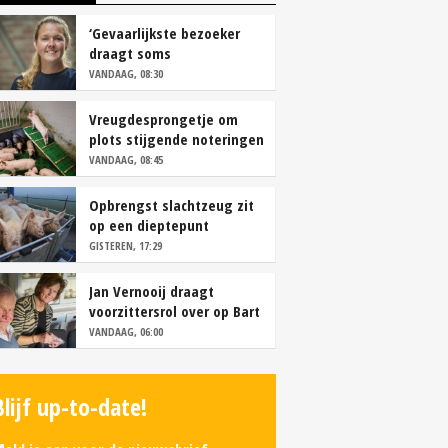
‘Gevaarlijkste bezoeker
draagt soms
overschoenen’
VANDAAG, 08:30
Vreugdesprongetje om
plots stijgende noteringen
VANDAAG, 08:45
Opbrengst slachtzeug zit
op een dieptepunt
GISTEREN, 17:29
Jan Vernooij draagt
voorzittersrol over op Bart
Camps
VANDAAG, 06:00
Blijf up-to-date!