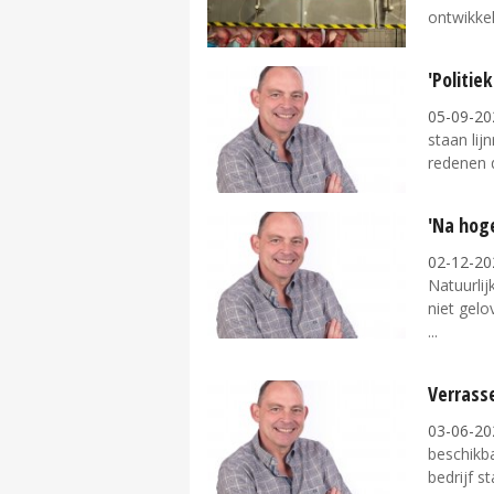
ontwikkel
'Politie
05-09-20
staan lij
redenen d
'Na hoge
02-12-20
Natuurlij
niet gelo
Verrasse
03-06-20
beschikba
bedrijf s