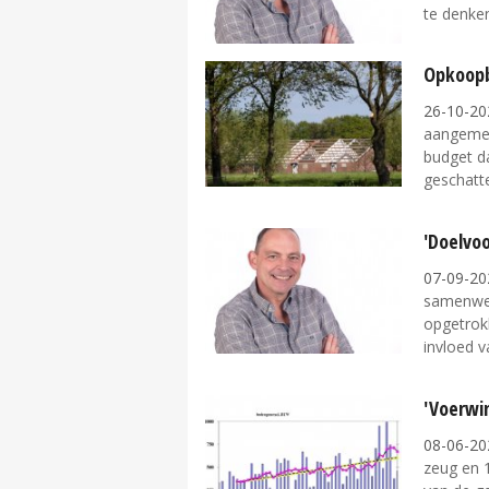
te denken
Opkoopb
26-10-20
aangemeld
budget da
geschatte
'Doelvo
07-09-20
samenwer
opgetrok
invloed va
'Voerwin
08-06-20
zeug en 1