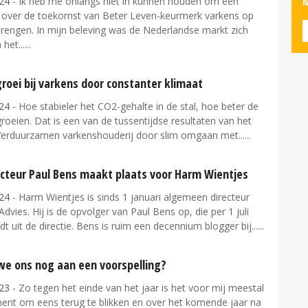
M
24
- Ik heb me onlangs niet in kunnen houden om een
e over de toekomst van Beter Leven-keurmerk varkens op
brengen. In mijn beleving was de Nederlandse markt zich
het...
roei bij varkens door constanter klimaat
24
- Hoe stabieler het CO2-gehalte in de stal, hoe beter de
roeien. Dat is een van de tussentijdse resultaten van het
'Verduurzamen varkenshouderij door slim omgaan met...
ecteur Paul Bens maakt plaats voor Harm Wientjes
24
- Harm Wientjes is sinds 1 januari algemeen directeur
dvies. Hij is de opvolger van Paul Bens op, die per 1 juli
dt uit de directie. Bens is ruim een decennium blogger bij...
e ons nog aan een voorspelling?
23
- Zo tegen het einde van het jaar is het voor mij meestal
nt om eens terug te blikken en over het komende jaar na