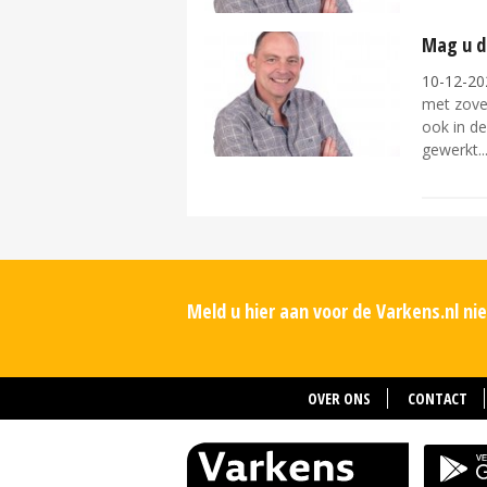
Mag u d
10-12-20
met zovee
ook in d
gewerkt..
Meld u hier aan voor de Varkens.nl n
OVER ONS
CONTACT