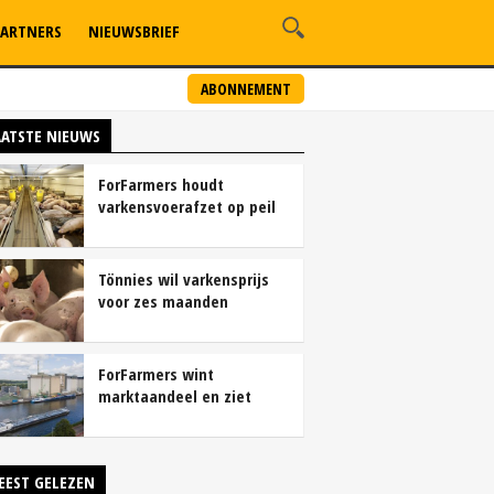
ARTNERS
NIEUWSBRIEF
ABONNEMENT
AATSTE NIEUWS
ForFarmers houdt
varkensvoerafzet op peil
ondanks krimp
varkensstapel
Tönnies wil varkensprijs
voor zes maanden
vastleggen
ForFarmers wint
marktaandeel en ziet
winst sterk groeien
EEST GELEZEN