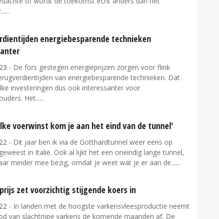
edachte of wordt de toekomst echt anders dan het
..
rdientijden energiebesparende technieken
santer
23
- De fors gestegen energieprijzen zorgen voor flink
terugverdientijden van energiebesparende technieken. Dat
lke investeringen dus ook interessanter voor
uders. Het...
lke voerwinst kom je aan het eind van de tunnel'
22
- Dit jaar ben ik via de Gotthardtunnel weer eens op
geweest in Italië. Ook al lijkt het een oneindig lange tunnel,
aar minder mee bezig, omdat je weet wat je er aan de...
rijs zet voorzichtig stijgende koers in
22
- In landen met de hoogste varkensvleesproductie neemt
od van slachtrijpe varkens de komende maanden af. De