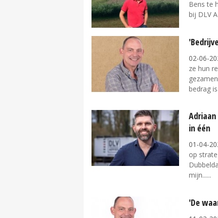
Bens te 
bij DLV A
'Bedrij
02-06-20
ze hun r
gezamenli
bedrag is 
Adriaan
in één
01-04-20
op strate
Dubbelda
mijn...
'De waa