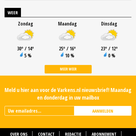
WEER
Zondag
Maandag
Dinsdag
30
°
/ 14
°
25
°
/ 16
°
23
°
/ 12
°
5 %
10 %
0 %
MEER WEER
Meld u hier aan voor de Varkens.nl nieuwsbrief! Maandag
en donderdag in uw mailbox
AANMELDEN
OVER ONS
CONTACT
REDACTIE
ABONNEMENT