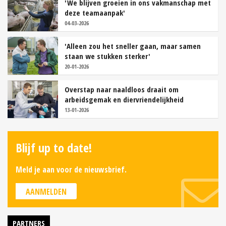
'We blijven groeien in ons vakmanschap met
deze teamaanpak'
04-03-2026
'Alleen zou het sneller gaan, maar samen
staan we stukken sterker'
20-01-2026
Overstap naar naaldloos draait om
arbeidsgemak en diervriendelijkheid
13-01-2026
Blijf up to date!
Meld je aan voor de nieuwsbrief.
AANMELDEN
PARTNERS