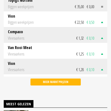
Topigs Norsvin
Biggen weekprijzen
€ 35,00
€ 0,00
Vion
Biggen weekprijzen
€ 22,50
€ 0,50
Compaxo
Vleesvarkens
€ 1,32
€ 0,10
Van Rooi Meat
Vleesvarkens
€ 1,25
€ 0,10
Vion
Vleesvarkens
€ 1,28
€ 0,10
MEER MARKTPRIJZEN
MEEST GELEZEN