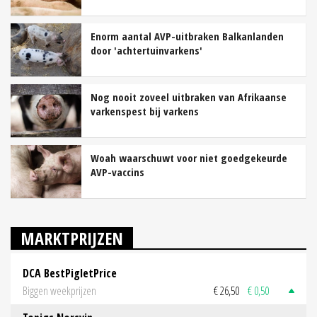
Enorm aantal AVP-uitbraken Balkanlanden
door 'achtertuinvarkens'
Nog nooit zoveel uitbraken van Afrikaanse
varkenspest bij varkens
Woah waarschuwt voor niet goedgekeurde
AVP-vaccins
MARKTPRIJZEN
DCA BestPigletPrice
Biggen weekprijzen
€ 26,50
€ 0,50