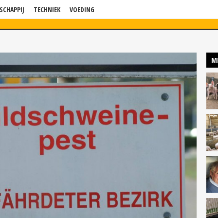
SCHAPPIJ
TECHNIEK
VOEDING
WS
VERDIEPING
BLOG
BEDRIJF IN BEELD
KENNISSESSIES
P
M