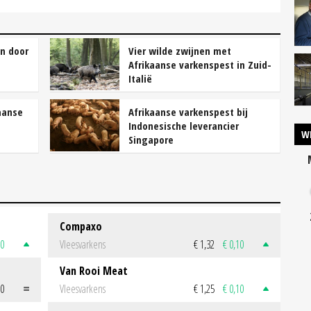
en door
Vier wilde zwijnen met
Afrikaanse varkenspest in Zuid-
Italië
kaanse
Afrikaanse varkenspest bij
Indonesische leverancier
W
Singapore
Compaxo
50
Vleesvarkens
€ 1,32
€ 0,10
Van Rooi Meat
00
Vleesvarkens
€ 1,25
€ 0,10