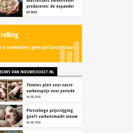
Masterclass varkensvoer
produceren: de expander
DE HEUS
Stelling
r is momenteel geen poll beschikbaar.
IEUWS VAN NIEUWEOOGST.NL
Tönnies pleit voor vaste
varkensprijs voor periode
van zes maanden
06-08-2026
Plotselinge prijsstijging
geeft varkensmarkt nieuw
perspectief
06-08-2026