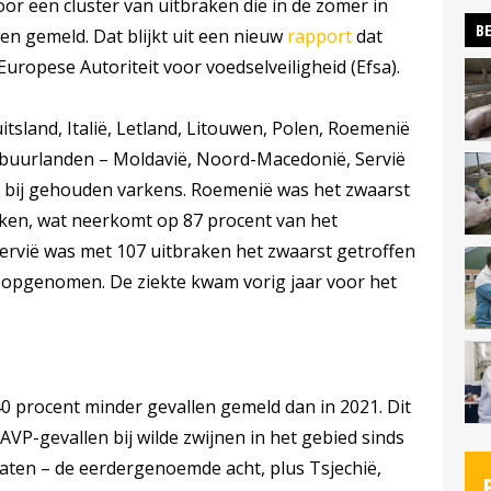
oor een cluster van uitbraken die in de zomer in
BE
en gemeld. Dat blijkt uit een nieuw
rapport
dat
uropese Autoriteit voor voedselveiligheid (Efsa).
itsland, Italië, Letland, Litouwen, Polen, Roemenië
U-buurlanden – Moldavië, Noord-Macedonië, Servië
 bij gehouden varkens. Roemenië was het zwaarst
aken, wat neerkomt op 87 procent van het
Servië was met 107 uitbraken het zwaarst getroffen
is opgenomen. De ziekte kwam vorig jaar voor het
 40 procent minder gevallen gemeld dan in 2021. Dit
 AVP-gevallen bij wilde zwijnen in het gebied sinds
dstaten – de eerdergenoemde acht, plus Tsjechië,