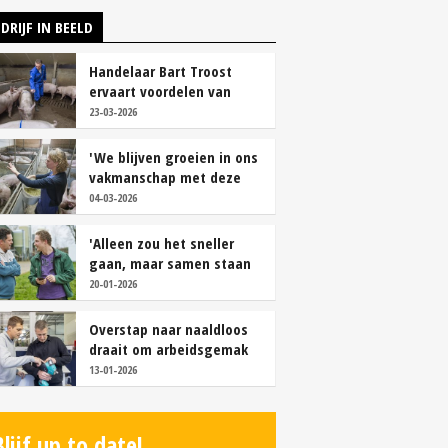
DRIJF IN BEELD
Handelaar Bart Troost
ervaart voordelen van
coöperatieve voerfusie
23-03-2026
'We blijven groeien in ons
vakmanschap met deze
teamaanpak'
04-03-2026
'Alleen zou het sneller
gaan, maar samen staan
we stukken sterker'
20-01-2026
Overstap naar naaldloos
draait om arbeidsgemak
en diervriendelijkheid
13-01-2026
Blijf up to date!