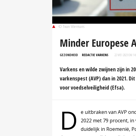
© Twan Wiermans
Minder Europese A
GEZONDHEID
REDACTIE VARKENS
22 MEI 2023 OM 14
Varkens en wilde zwijnen zijn in 2
varkenspest (AVP) dan in 2021. Dit 
voor voedselveiligheid (Efsa).
D
e uitbraken van AVP ond
2022 met 79 procent, in
duidelijk in Roemenië, P