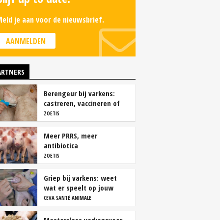
eld je aan voor de nieuwsbrief.
AANMELDEN
ARTNERS
Berengeur bij varkens:
castreren, vaccineren of
intact houden?
ZOETIS
Meer PRRS, meer
antibiotica
ZOETIS
Griep bij varkens: weet
wat er speelt op jouw
bedrijf
CEVA SANTÉ ANIMALE