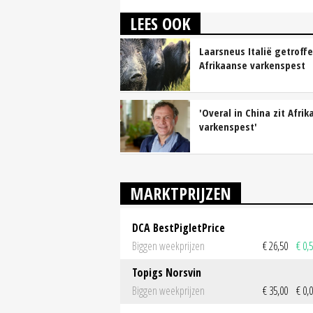
LEES OOK
Laarsneus Italië getroff
Afrikaanse varkenspest
'Overal in China zit Afri
varkenspest'
MARKTPRIJZEN
DCA BestPigletPrice
Biggen weekprijzen
€ 26,50
€ 0,
Topigs Norsvin
Biggen weekprijzen
€ 35,00
€ 0,