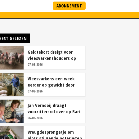
ABONNEMENT
ARTNERS
NIEUWSBRIEF
EEST GELEZEN
Geldtekort dreigt voor
vleesvarkenshouders op
vrije markt
07-08-2026
Vleesvarkens een week
eerder op gewicht door
continu aanbod van
07-08-2026
brijvoer
Jan Vernooij draagt
voorzittersrol over op Bart
Camps
06-08-2026
Vreugdesprongetje om
plots stijgende noteringen