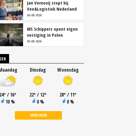
Jan Vernooij stopt bij
Vee&Logistiek Nederland
06-08-2026
MS Schippers opent eigen
vestiging in Polen
05-08-2026
EER
Maandag
Dinsdag
Woensdag
24
°
/ 16
°
22
°
/ 12
°
28
°
/ 11
°
10 %
0 %
0 %
MEER WEER