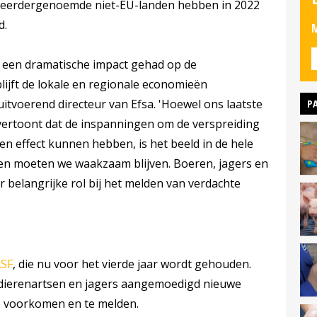
er eerdergenoemde niet-EU-landen hebben in 2022
d.
M
P een dramatische impact gehad op de
lijft de lokale en regionale economieën
P
uitvoerend directeur van Efsa. 'Hoewel ons laatste
ertoont dat de inspanningen om de verspreiding
pen effect kunnen hebben, is het beeld in de hele
f en moeten we waakzaam blijven. Boeren, jagers en
 belangrijke rol bij het melden van verdachte
ASF
, die nu voor het vierde jaar wordt gehouden.
dierenartsen en jagers aangemoedigd nieuwe
e voorkomen en te melden.