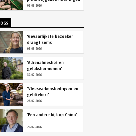
06-08-2026
LOGS
‘Gevaarlijkste bezoeker
draagt soms
overschoenen’
06-08-2026
‘Adrenalineshot en
gelukshormomen’
30-07-2026
‘Vleesvarkensbedrijven en
geldtekort’
23-07-2026
‘Een andere kijk op China’
20-07-2026