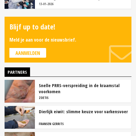
13-01-2026
Blijf up to date!
Meld je aan voor de nieuwsbrief.
AANMELDEN
PARTNERS
Snelle PRRS-verspreiding in de kraamstal
voorkomen
ZOETIS
Dierlijk eiwit: slimme keuze voor varkensvoer
FRANSEN GERRITS