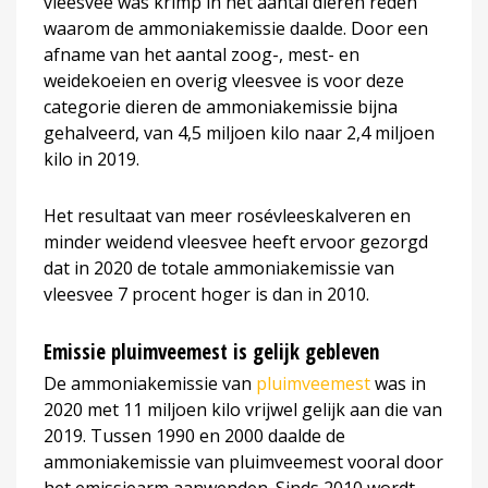
vleesvee was krimp in het aantal dieren reden
waarom de ammoniakemissie daalde. Door een
afname van het aantal zoog-, mest- en
weidekoeien en overig vleesvee is voor deze
categorie dieren de ammoniakemissie bijna
gehalveerd, van 4,5 miljoen kilo naar 2,4 miljoen
kilo in 2019.
Het resultaat van meer rosévleeskalveren en
minder weidend vleesvee heeft ervoor gezorgd
dat in 2020 de totale ammoniakemissie van
vleesvee 7 procent hoger is dan in 2010.
Emissie pluimveemest is gelijk gebleven
De ammoniakemissie van
pluimveemest
was in
2020 met 11 miljoen kilo vrijwel gelijk aan die van
2019. Tussen 1990 en 2000 daalde de
ammoniakemissie van pluimveemest vooral door
het emissiearm aanwenden. Sinds 2010 wordt