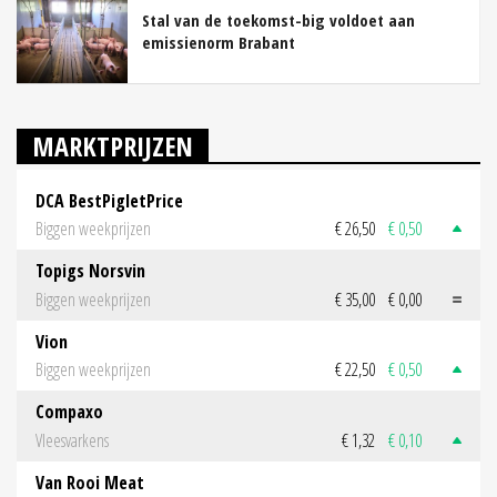
Stal van de toekomst-big voldoet aan
emissienorm Brabant
MARKTPRIJZEN
DCA BestPigletPrice
Biggen weekprijzen
€ 26,50
€ 0,50
Topigs Norsvin
Biggen weekprijzen
€ 35,00
€ 0,00
Vion
Biggen weekprijzen
€ 22,50
€ 0,50
Compaxo
Vleesvarkens
€ 1,32
€ 0,10
Van Rooi Meat