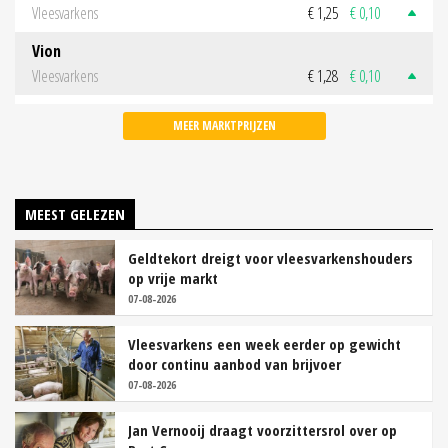
Vleesvarkens
€ 1,25
€ 0,10
Vion
Vleesvarkens
€ 1,28
€ 0,10
MEER MARKTPRIJZEN
MEEST GELEZEN
Geldtekort dreigt voor vleesvarkenshouders
op vrije markt
07-08-2026
Vleesvarkens een week eerder op gewicht
door continu aanbod van brijvoer
07-08-2026
Jan Vernooij draagt voorzittersrol over op