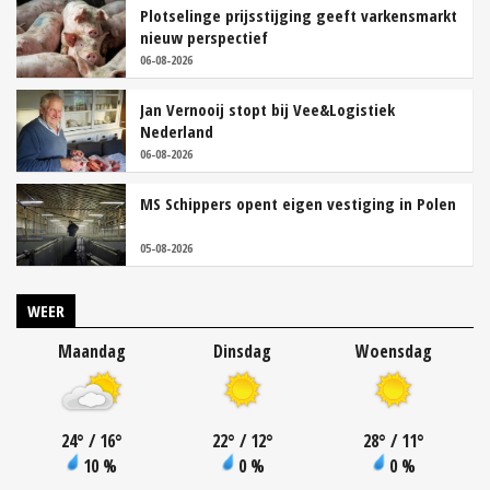
Plotselinge prijsstijging geeft varkensmarkt
nieuw perspectief
06-08-2026
Jan Vernooij stopt bij Vee&Logistiek
Nederland
06-08-2026
MS Schippers opent eigen vestiging in Polen
05-08-2026
WEER
Maandag
Dinsdag
Woensdag
24
°
/ 16
°
22
°
/ 12
°
28
°
/ 11
°
10 %
0 %
0 %