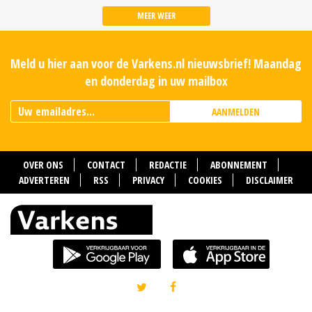
MEER WEER
Meld u hier aan voor de Varkens.nl nieuwsbrief! Maandag
en donderdag in uw mailbox
AANMELDEN
OVER ONS
CONTACT
REDACTIE
ABONNEMENT
ADVERTEREN
RSS
PRIVACY
COOKIES
DISCLAIMER