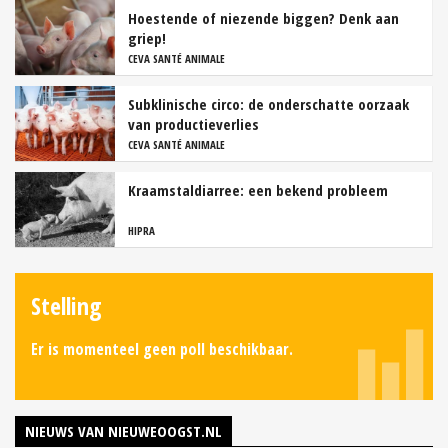
Hoestende of niezende biggen? Denk aan
griep!
CEVA SANTÉ ANIMALE
Subklinische circo: de onderschatte oorzaak
van productieverlies
CEVA SANTÉ ANIMALE
Kraamstaldiarree: een bekend probleem
HIPRA
Stelling
Er is momenteel geen poll beschikbaar.
NIEUWS VAN NIEUWEOOGST.NL