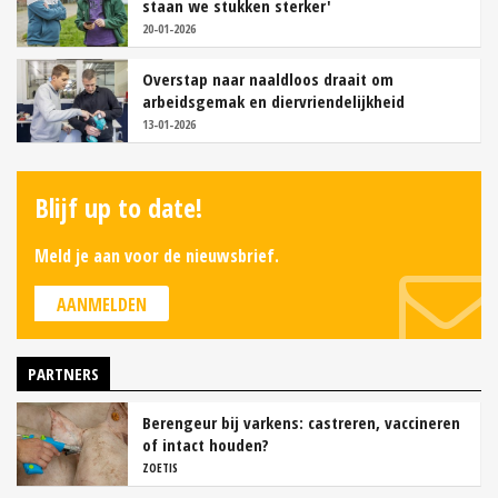
staan we stukken sterker'
20-01-2026
Overstap naar naaldloos draait om
arbeidsgemak en diervriendelijkheid
13-01-2026
Blijf up to date!
Meld je aan voor de nieuwsbrief.
AANMELDEN
PARTNERS
Berengeur bij varkens: castreren, vaccineren
of intact houden?
ZOETIS