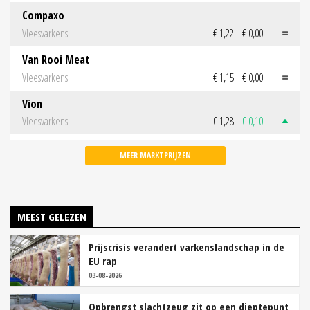
Compaxo
Vleesvarkens
€ 1,22
€ 0,00
Van Rooi Meat
Vleesvarkens
€ 1,15
€ 0,00
Vion
Vleesvarkens
€ 1,28
€ 0,10
MEER MARKTPRIJZEN
MEEST GELEZEN
Prijscrisis verandert varkenslandschap in de
EU rap
03-08-2026
Opbrengst slachtzeug zit op een dieptepunt