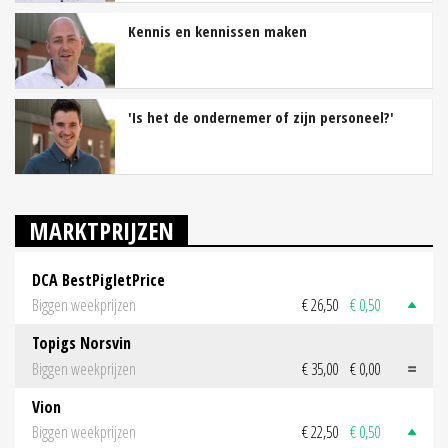
Kennis en kennissen maken
'Is het de ondernemer of zijn personeel?'
MARKTPRIJZEN
DCA BestPigletPrice
Biggen weekprijzen
€ 26,50
€ 0,50
Topigs Norsvin
Biggen weekprijzen
€ 35,00
€ 0,00
Vion
Biggen weekprijzen
€ 22,50
€ 0,50