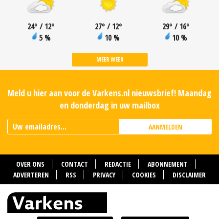
24
°
/ 12
°
27
°
/ 12
°
29
°
/ 16
°
5 %
10 %
10 %
MEER WEER
Meld u hier aan voor de Varkens.nl nieuwsbrief! Maandag
en donderdag in uw mailbox
AANMELDEN
OVER ONS
CONTACT
REDACTIE
ABONNEMENT
ADVERTEREN
RSS
PRIVACY
COOKIES
DISCLAIMER