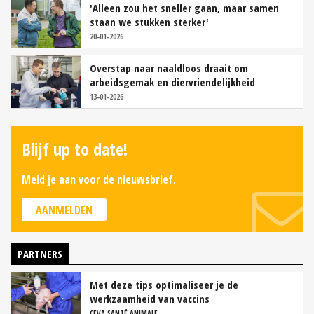
'Alleen zou het sneller gaan, maar samen
staan we stukken sterker'
20-01-2026
Overstap naar naaldloos draait om
arbeidsgemak en diervriendelijkheid
13-01-2026
Blijf up to date!
Meld je aan voor de nieuwsbrief.
AANMELDEN
PARTNERS
Met deze tips optimaliseer je de
werkzaamheid van vaccins
CEVA SANTÉ ANIMALE