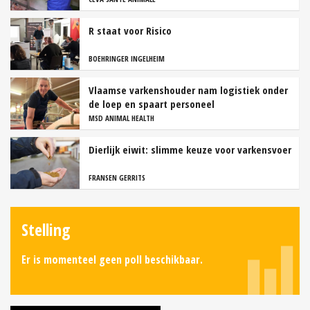
R staat voor Risico
BOEHRINGER INGELHEIM
Vlaamse varkenshouder nam logistiek onder
de loep en spaart personeel
MSD ANIMAL HEALTH
Dierlijk eiwit: slimme keuze voor varkensvoer
FRANSEN GERRITS
Stelling
Er is momenteel geen poll beschikbaar.