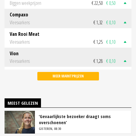
Biggen weekprijzen
€ 22,50
€ 0,50
Compaxo
Vleesvarkens
€ 1,32
€ 0,10
Van Rooi Meat
Vleesvarkens
€ 1,25
€ 0,10
Vion
Vleesvarkens
€ 1,28
€ 0,10
MEER MARKTPRIJZEN
MEEST GELEZEN
‘Gevaarlijkste bezoeker draagt soms
overschoenen’
GISTEREN, 08:30