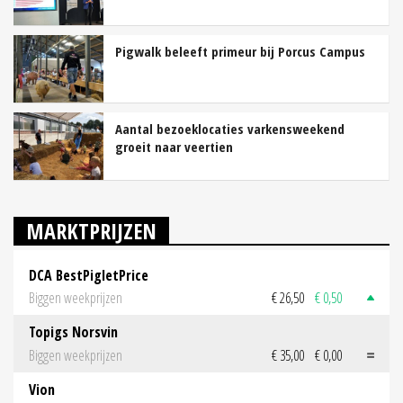
Pigwalk beleeft primeur bij Porcus Campus
Aantal bezoeklocaties varkensweekend
groeit naar veertien
MARKTPRIJZEN
DCA BestPigletPrice
Biggen weekprijzen
€ 26,50
€ 0,50
Topigs Norsvin
Biggen weekprijzen
€ 35,00
€ 0,00
Vion