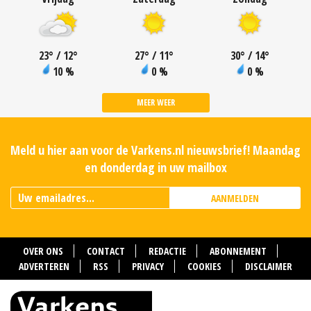
23
°
/ 12
°
27
°
/ 11
°
30
°
/ 14
°
10 %
0 %
0 %
MEER WEER
Meld u hier aan voor de Varkens.nl nieuwsbrief! Maandag
en donderdag in uw mailbox
AANMELDEN
OVER ONS
CONTACT
REDACTIE
ABONNEMENT
ADVERTEREN
RSS
PRIVACY
COOKIES
DISCLAIMER