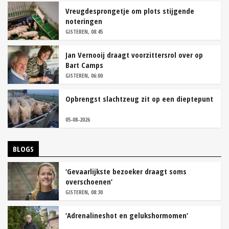
Vreugdesprongetje om plots stijgende
noteringen
GISTEREN, 08:45
Jan Vernooij draagt voorzittersrol over op
Bart Camps
GISTEREN, 06:00
Opbrengst slachtzeug zit op een dieptepunt
05-08-2026
BLOGS
‘Gevaarlijkste bezoeker draagt soms
overschoenen’
GISTEREN, 08:30
‘Adrenalineshot en gelukshormomen’