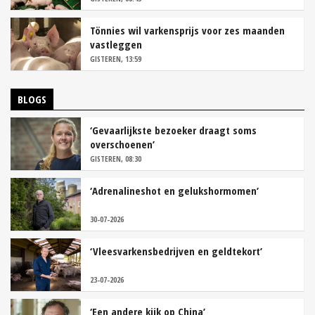
Tönnies wil varkensprijs voor zes maanden
vastleggen
GISTEREN, 13:59
BLOGS
‘Gevaarlijkste bezoeker draagt soms
overschoenen’
GISTEREN, 08:30
‘Adrenalineshot en gelukshormomen’
30-07-2026
‘Vleesvarkensbedrijven en geldtekort’
23-07-2026
‘Een andere kijk op China’