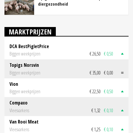
diergezondheid
MARKTPRIJZEN
DCA BestPigletPrice
Biggen weekprijzen
€ 26,50
€ 0,50
Topigs Norsvin
Biggen weekprijzen
€ 35,00
€ 0,00
Vion
Biggen weekprijzen
€ 22,50
€ 0,50
Compaxo
Vleesvarkens
€ 1,32
€ 0,10
Van Rooi Meat
Vleesvarkens
€ 1,25
€ 0,10