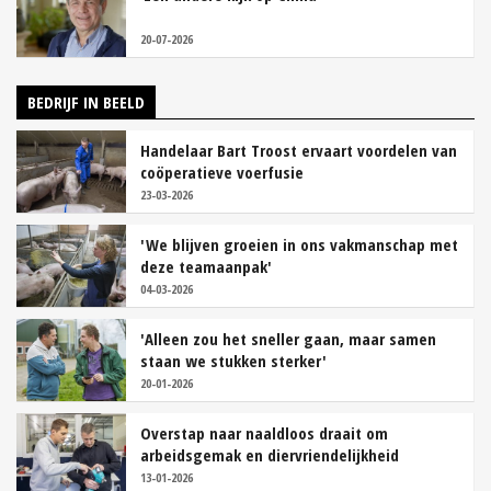
20-07-2026
BEDRIJF IN BEELD
Handelaar Bart Troost ervaart voordelen van
coöperatieve voerfusie
23-03-2026
'We blijven groeien in ons vakmanschap met
deze teamaanpak'
04-03-2026
'Alleen zou het sneller gaan, maar samen
staan we stukken sterker'
20-01-2026
Overstap naar naaldloos draait om
arbeidsgemak en diervriendelijkheid
13-01-2026