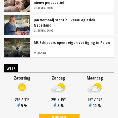
nieuw perspectief
GISTEREN, 10:02
Jan Vernooij stopt bij Vee&Logistiek
Nederland
GISTEREN, 06:00
MS Schippers opent eigen vestiging in Polen
05-08-2026
WEER
Zaterdag
Zondag
Maandag
26
°
/ 11
°
29
°
/ 15
°
26
°
/ 17
°
5 %
5 %
10 %
MEER WEER