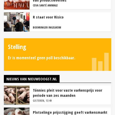
van productieverlies
CEVA SANTÉ ANIMALE
R staat voor Risico
BOEHRINGER INGELHEIM
Stelling
Er is momenteel geen poll beschikbaar.
NIEUWS VAN NIEUWEOOGST.NL
Tönnies pleit voor vaste varkensprijs voor
periode van zes maanden
GISTEREN, 13:49
Plotselinge prijsstijging geeft varkensmarkt