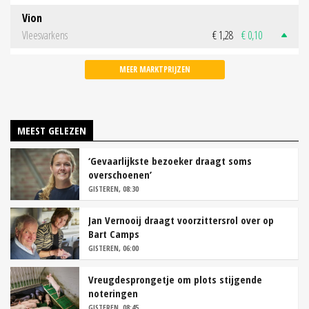
Vion
Vleesvarkens
€ 1,28
€ 0,10
MEER MARKTPRIJZEN
MEEST GELEZEN
‘Gevaarlijkste bezoeker draagt soms
overschoenen’
GISTEREN, 08:30
Jan Vernooij draagt voorzittersrol over op
Bart Camps
GISTEREN, 06:00
Vreugdesprongetje om plots stijgende
noteringen
GISTEREN, 08:45