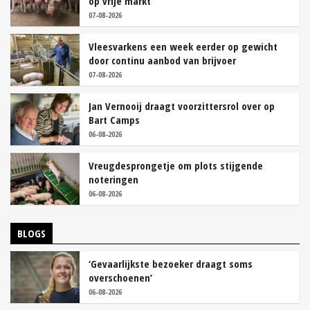
op vrije markt
07-08-2026
Vleesvarkens een week eerder op gewicht
door continu aanbod van brijvoer
07-08-2026
Jan Vernooij draagt voorzittersrol over op
Bart Camps
06-08-2026
Vreugdesprongetje om plots stijgende
noteringen
06-08-2026
BLOGS
‘Gevaarlijkste bezoeker draagt soms
overschoenen’
06-08-2026