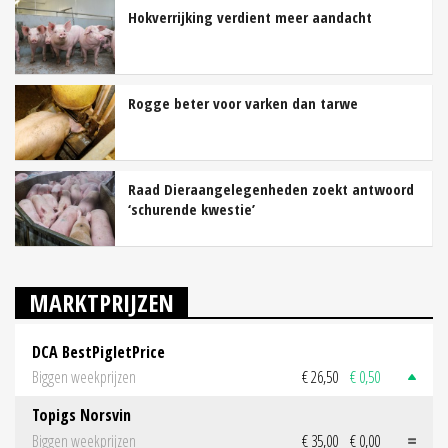
Hokverrijking verdient meer aandacht
Rogge beter voor varken dan tarwe
Raad Dieraangelegenheden zoekt antwoord
‘schurende kwestie’
MARKTPRIJZEN
DCA BestPigletPrice
Biggen weekprijzen
€ 26,50
€ 0,50
Topigs Norsvin
Biggen weekprijzen
€ 35,00
€ 0,00