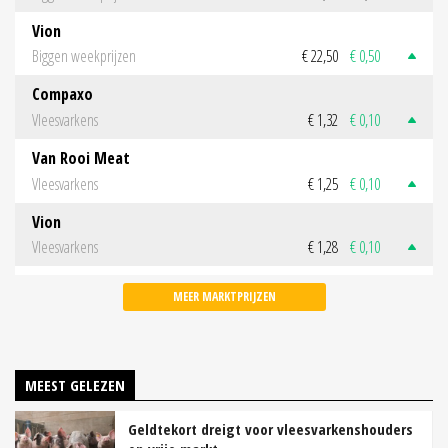
Vion
Biggen weekprijzen
€ 22,50
€ 0,50
Compaxo
Vleesvarkens
€ 1,32
€ 0,10
Van Rooi Meat
Vleesvarkens
€ 1,25
€ 0,10
Vion
Vleesvarkens
€ 1,28
€ 0,10
MEER MARKTPRIJZEN
MEEST GELEZEN
Geldtekort dreigt voor vleesvarkenshouders