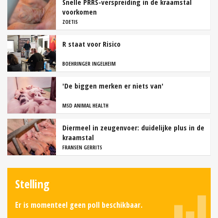
Snelle PRRS-verspreiding in de kraamstal
voorkomen
ZOETIS
R staat voor Risico
BOEHRINGER INGELHEIM
'De biggen merken er niets van'
MSD ANIMAL HEALTH
Diermeel in zeugenvoer: duidelijke plus in de
kraamstal
FRANSEN GERRITS
Stelling
Er is momenteel geen poll beschikbaar.