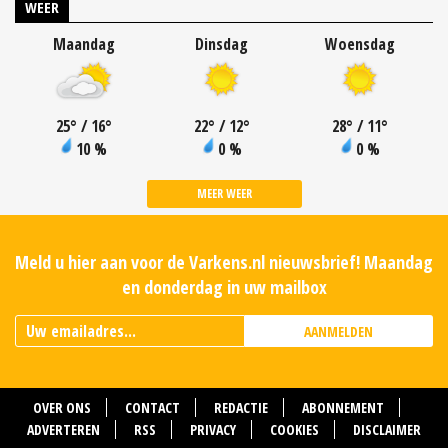
WEER
Maandag
Dinsdag
Woensdag
25
°
/ 16
°
22
°
/ 12
°
28
°
/ 11
°
10 %
0 %
0 %
MEER WEER
Meld u hier aan voor de Varkens.nl nieuwsbrief! Maandag
en donderdag in uw mailbox
AANMELDEN
OVER ONS
CONTACT
REDACTIE
ABONNEMENT
ADVERTEREN
RSS
PRIVACY
COOKIES
DISCLAIMER