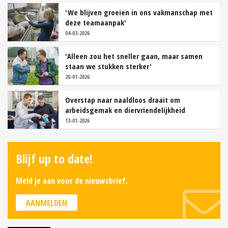
'We blijven groeien in ons vakmanschap met
deze teamaanpak'
04-03-2026
'Alleen zou het sneller gaan, maar samen
staan we stukken sterker'
20-01-2026
Overstap naar naaldloos draait om
arbeidsgemak en diervriendelijkheid
13-01-2026
Blijf up to date!
Meld je aan voor de nieuwsbrief.
AANMELDEN