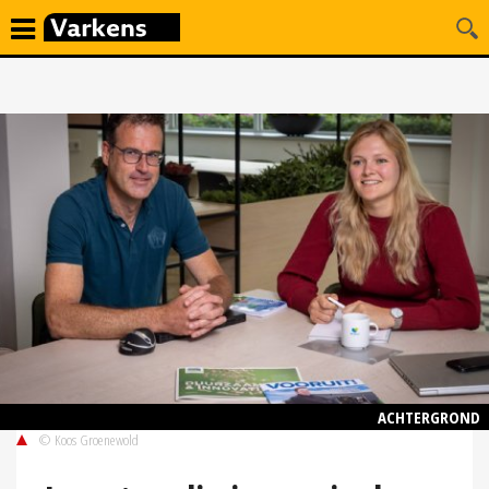
ACHTERGROND
© Koos Groenewold