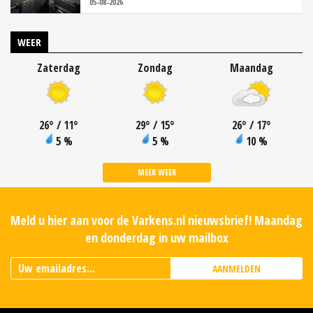
05-08-2026
WEER
Zaterdag
Zondag
Maandag
26
°
/ 11
°
29
°
/ 15
°
26
°
/ 17
°
5 %
5 %
10 %
MEER WEER
Meld u hier aan voor de Varkens.nl nieuwsbrief! Maandag
en donderdag in uw mailbox
AANMELDEN