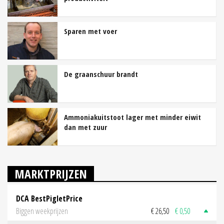
Sparen met voer
De graanschuur brandt
Ammoniakuitstoot lager met minder eiwit
dan met zuur
MARKTPRIJZEN
DCA BestPigletPrice
Biggen weekprijzen
€ 26,50
€ 0,50