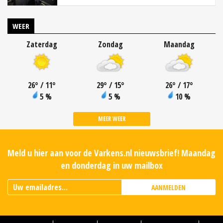
WEER
Zaterdag
Zondag
Maandag
26
°
/ 11
°
29
°
/ 15
°
26
°
/ 17
°
5 %
5 %
10 %
MEER WEER
Meld u hier aan voor de Varkens.nl nieuwsbrief! Maandag
en donderdag in uw mailbox
AANMELDEN