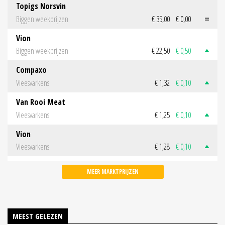
Topigs Norsvin
Biggen weekprijzen
€ 35,00
€ 0,00
Vion
Biggen weekprijzen
€ 22,50
€ 0,50
Compaxo
Vleesvarkens
€ 1,32
€ 0,10
Van Rooi Meat
Vleesvarkens
€ 1,25
€ 0,10
Vion
Vleesvarkens
€ 1,28
€ 0,10
MEER MARKTPRIJZEN
MEEST GELEZEN