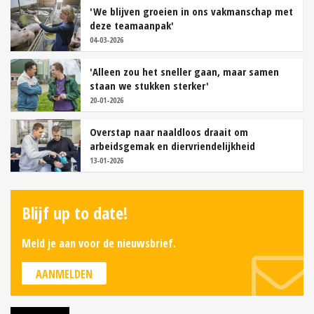
'We blijven groeien in ons vakmanschap met
deze teamaanpak'
04-03-2026
'Alleen zou het sneller gaan, maar samen
staan we stukken sterker'
20-01-2026
Overstap naar naaldloos draait om
arbeidsgemak en diervriendelijkheid
13-01-2026
Blijf up to date!
Meld je aan voor de nieuwsbrief.
AANMELDEN