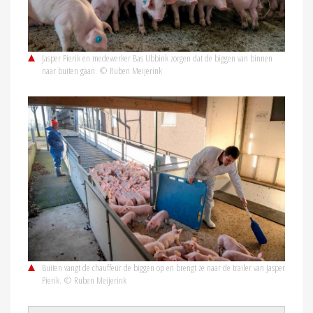
Jasper Pierik en medewerker Bas Ubbink zorgen dat de biggen van binnen
naar buiten gaan. © Ruben Meijerink
Buiten vangt de chauffeur de biggen op en brengt ze naar de trailer van Jasper
Pierik. © Ruben Meijerink