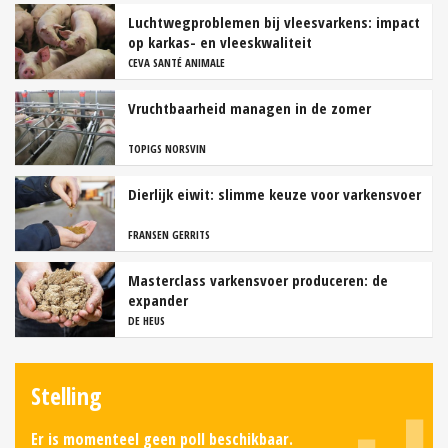
Luchtwegproblemen bij vleesvarkens: impact
op karkas- en vleeskwaliteit
CEVA SANTÉ ANIMALE
Vruchtbaarheid managen in de zomer
TOPIGS NORSVIN
Dierlijk eiwit: slimme keuze voor varkensvoer
FRANSEN GERRITS
Masterclass varkensvoer produceren: de
expander
DE HEUS
Stelling
Er is momenteel geen poll beschikbaar.