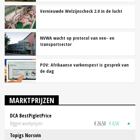
Vernieuwde Welzijnscheck 2.0 in de lucht
NVWA wacht op protocol van vee- en
transportsector
POV: Afrikaanse varkenspest is gesprek van
de dag
MARKTPRIJZEN
DCA BestPigletPrice
Biggen weekprijzen
€ 26,50
€ 0,50
Topigs Norsvin