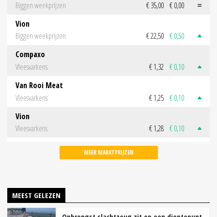
Biggen weekprijzen
€ 35,00
€ 0,00
Vion
Biggen weekprijzen
€ 22,50
€ 0,50
Compaxo
Vleesvarkens
€ 1,32
€ 0,10
Van Rooi Meat
Vleesvarkens
€ 1,25
€ 0,10
Vion
Vleesvarkens
€ 1,28
€ 0,10
MEER MARKTPRIJZEN
MEEST GELEZEN
Opbrengst slachtzeug zit op een dieptepunt