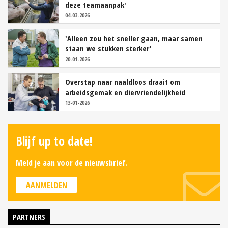
deze teamaanpak'
04-03-2026
'Alleen zou het sneller gaan, maar samen
staan we stukken sterker'
20-01-2026
Overstap naar naaldloos draait om
arbeidsgemak en diervriendelijkheid
13-01-2026
Blijf up to date!
Meld je aan voor de nieuwsbrief.
AANMELDEN
PARTNERS