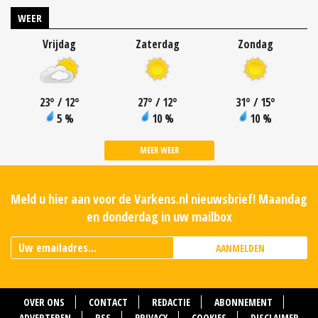
WEER
Vrijdag
Zaterdag
Zondag
23
°
/ 12
°
27
°
/ 12
°
31
°
/ 15
°
5 %
10 %
10 %
MEER WEER
Meld u hier aan voor de Varkens.nl nieuwsbrief! Maandag
en donderdag in uw mailbox
AANMELDEN
OVER ONS
CONTACT
REDACTIE
ABONNEMENT
ADVERTEREN
RSS
PRIVACY
COOKIES
DISCLAIMER