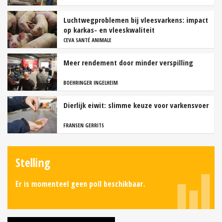
Luchtwegproblemen bij vleesvarkens: impact
op karkas- en vleeskwaliteit
CEVA SANTÉ ANIMALE
Meer rendement door minder verspilling
BOEHRINGER INGELHEIM
Dierlijk eiwit: slimme keuze voor varkensvoer
FRANSEN GERRITS
Stelling
Er is momenteel geen poll beschikbaar.