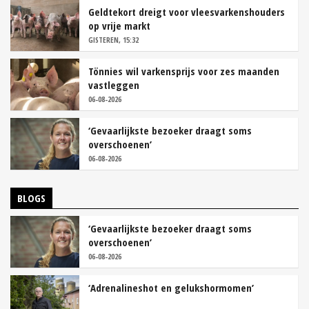
Geldtekort dreigt voor vleesvarkenshouders
op vrije markt
GISTEREN, 15:32
Tönnies wil varkensprijs voor zes maanden
vastleggen
06-08-2026
‘Gevaarlijkste bezoeker draagt soms
overschoenen’
06-08-2026
BLOGS
‘Gevaarlijkste bezoeker draagt soms
overschoenen’
06-08-2026
‘Adrenalineshot en gelukshormomen’