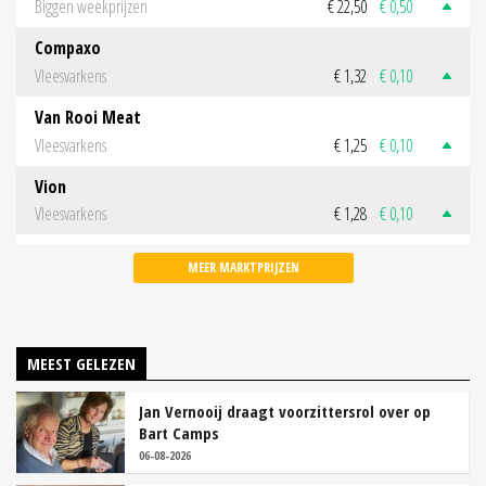
Biggen weekprijzen
€ 22,50
€ 0,50
Compaxo
Vleesvarkens
€ 1,32
€ 0,10
Van Rooi Meat
Vleesvarkens
€ 1,25
€ 0,10
Vion
Vleesvarkens
€ 1,28
€ 0,10
MEER MARKTPRIJZEN
MEEST GELEZEN
Jan Vernooij draagt voorzittersrol over op
Bart Camps
06-08-2026