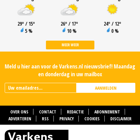
29
°
/ 15
°
26
°
/ 17
°
24
°
/ 12
°
5 %
10 %
0 %
MEER WEER
Meld u hier aan voor de Varkens.nl nieuwsbrief! Maandag
en donderdag in uw mailbox
AANMELDEN
OVER ONS
CONTACT
REDACTIE
ABONNEMENT
ADVERTEREN
RSS
PRIVACY
COOKIES
DISCLAIMER