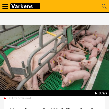
NIEUWS
© Koos Groenewold