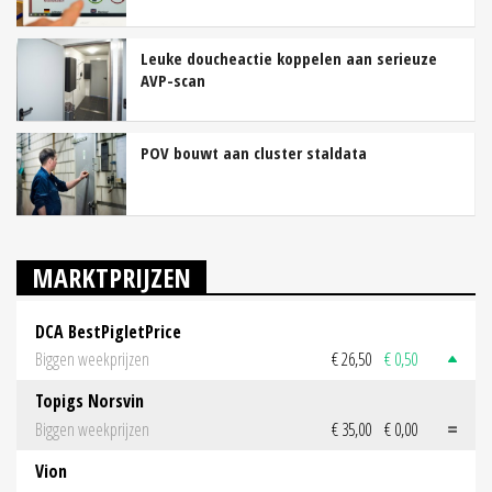
Leuke doucheactie koppelen aan serieuze
AVP-scan
POV bouwt aan cluster staldata
MARKTPRIJZEN
DCA BestPigletPrice
Biggen weekprijzen
€ 26,50
€ 0,50
Topigs Norsvin
Biggen weekprijzen
€ 35,00
€ 0,00
Vion