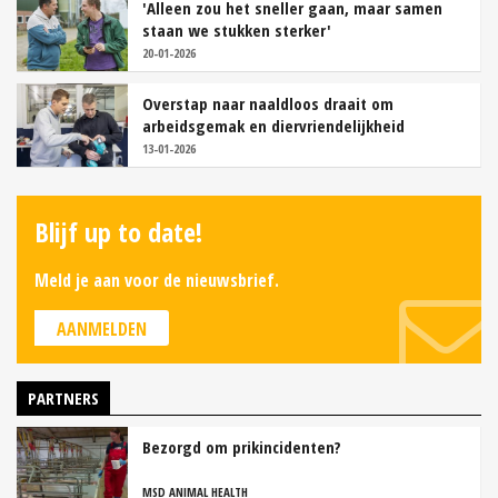
'Alleen zou het sneller gaan, maar samen
staan we stukken sterker'
20-01-2026
Overstap naar naaldloos draait om
arbeidsgemak en diervriendelijkheid
13-01-2026
Blijf up to date!
Meld je aan voor de nieuwsbrief.
AANMELDEN
PARTNERS
Bezorgd om prikincidenten?
MSD ANIMAL HEALTH