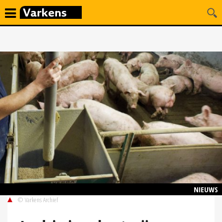
NIEUWS
© Varkens Archief