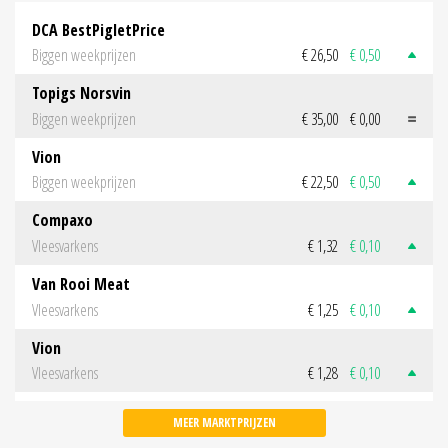
DCA BestPigletPrice
Biggen weekprijzen
€ 26,50
€ 0,50
Topigs Norsvin
Biggen weekprijzen
€ 35,00
€ 0,00
Vion
Biggen weekprijzen
€ 22,50
€ 0,50
Compaxo
Vleesvarkens
€ 1,32
€ 0,10
Van Rooi Meat
Vleesvarkens
€ 1,25
€ 0,10
Vion
Vleesvarkens
€ 1,28
€ 0,10
MEER MARKTPRIJZEN