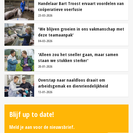
Handelaar Bart Troost ervaart voordelen van
coöperatieve voerfusie
23-03-2026
'We blijven groeien in ons vakmanschap met
deze teamaanpak'
04-03-2026
'Alleen zou het sneller gaan, maar samen
staan we stukken sterker'
20-01-2026
Overstap naar naaldloos draait om
arbeidsgemak en diervriendelijkheid
13-01-2026
Blijf up to date!
Meld je aan voor de nieuwsbrief.