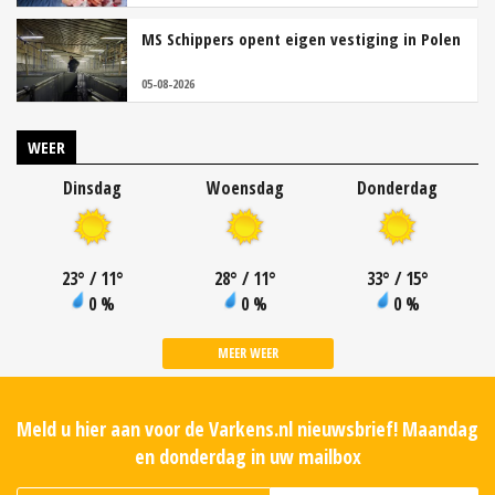
MS Schippers opent eigen vestiging in Polen
05-08-2026
WEER
Dinsdag
Woensdag
Donderdag
23
°
/ 11
°
28
°
/ 11
°
33
°
/ 15
°
0 %
0 %
0 %
MEER WEER
Meld u hier aan voor de Varkens.nl nieuwsbrief! Maandag
en donderdag in uw mailbox