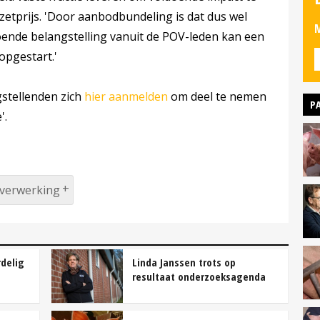
etprijs. 'Door aanbodbundeling is dat dus wel
M
ldoende belangstelling vanuit de POV-leden kan een
opgestart.'
gstellenden zich
hier aanmelden
om deel te nemen
P
'.
verwerking
rdelig
Linda Janssen trots op
resultaat onderzoeksagenda