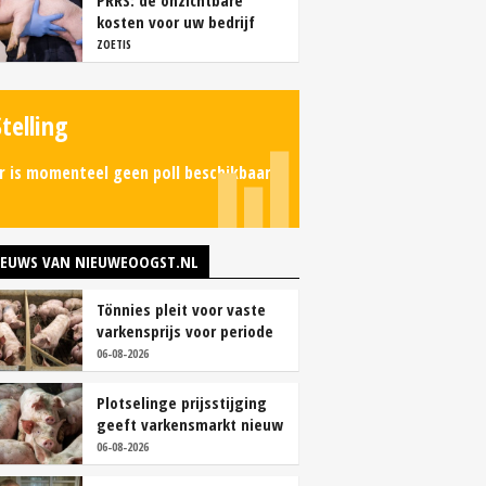
PRRS: de onzichtbare
kosten voor uw bedrijf
ZOETIS
Stelling
r is momenteel geen poll beschikbaar.
IEUWS VAN NIEUWEOOGST.NL
Tönnies pleit voor vaste
varkensprijs voor periode
van zes maanden
06-08-2026
Plotselinge prijsstijging
geeft varkensmarkt nieuw
perspectief
06-08-2026