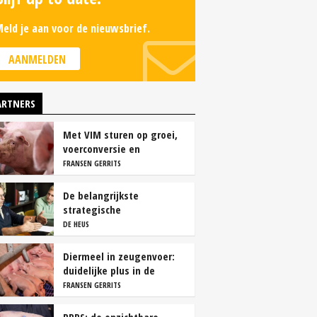
eld je aan voor de nieuwsbrief.
AANMELDEN
ARTNERS
Met VIM sturen op groei,
voerconversie en
rendement
FRANSEN GERRITS
De belangrijkste
strategische
overwegingen van
DE HEUS
vleesvarkenshouders
Diermeel in zeugenvoer:
duidelijke plus in de
kraamstal
FRANSEN GERRITS