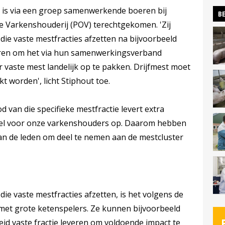
t is via een groep samenwerkende boeren bij
BE
 Varkenshouderij (POV) terechtgekomen. 'Zij
die vaste mestfracties afzetten na bijvoorbeeld
seren om het via hun samenwerkingsverband
or vaste mest landelijk op te pakken. Drijfmest moet
kt worden', licht Stiphout toe.
d van die specifieke mestfractie levert extra
eel voor onze varkenshouders op. Daarom hebben
an de leden om deel te nemen aan de mestcluster
ie vaste mestfracties afzetten, is het volgens de
met grote ketenspelers. Ze kunnen bijvoorbeeld
eid vaste fractie leveren om voldoende impact te