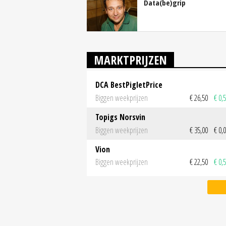
Data(be)grip
MARKTPRIJZEN
DCA BestPigletPrice
Biggen weekprijzen
€ 26,50
€ 0,
Topigs Norsvin
Biggen weekprijzen
€ 35,00
€ 0,
Vion
Biggen weekprijzen
€ 22,50
€ 0,