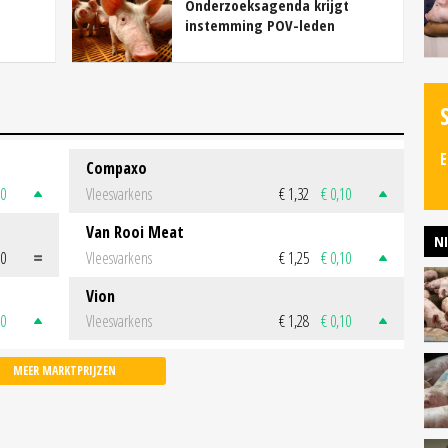
Onderzoeksagenda krijgt
instemming POV-leden
E
Compaxo
50
Vleesvarkens
€ 1,32
€ 0,10
Van Rooi Meat
N
00
Vleesvarkens
€ 1,25
€ 0,10
Vion
50
Vleesvarkens
€ 1,28
€ 0,10
MEER MARKTPRIJZEN