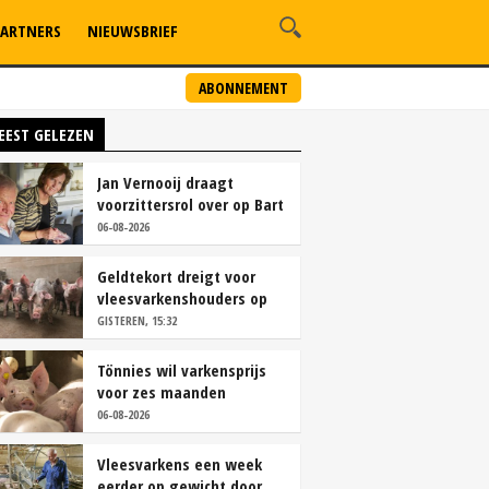
ARTNERS
NIEUWSBRIEF
ABONNEMENT
EEST GELEZEN
Jan Vernooij draagt
voorzittersrol over op Bart
Camps
06-08-2026
Geldtekort dreigt voor
vleesvarkenshouders op
vrije markt
GISTEREN, 15:32
Tönnies wil varkensprijs
voor zes maanden
vastleggen
06-08-2026
Vleesvarkens een week
eerder op gewicht door