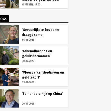
continu aanbod van
GISTEREN, 17:00
brijvoer
LOGS
‘Gevaarlijkste bezoeker
draagt soms
overschoenen’
06-08-2026
‘Adrenalineshot en
gelukshormomen’
30-07-2026
‘Vleesvarkensbedrijven en
geldtekort’
23-07-2026
‘Een andere kijk op China’
20-07-2026