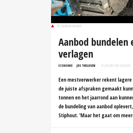
© Varkens Archief
Aanbod bundelen e
verlagen
ECONOMIE
JOS THELOSEN
21 JUN 2021 OM 14:37
UUR
Een mestverwerker rekent lagere 
de juiste afspraken gemaakt kun
tonnen en het jaarrond aan kunnen 
de bundeling van aanbod oplevert
Stiphout. 'Maar het gaat om meerd