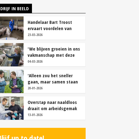
DRIJF IN BEELD
Handelaar Bart Troost
ervaart voordelen van
coöperatieve voerfusie
23-03-2026
'We blijven groeien in ons
vakmanschap met deze
teamaanpak'
04-03-2026
'Alleen zou het sneller
gaan, maar samen staan
we stukken sterker'
20-01-2026
Overstap naar naaldloos
draait om arbeidsgemak
en diervriendelijkheid
13-01-2026
Blijf up to date!