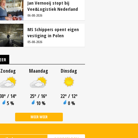
Jan Vernooij stopt bij
Vee&Logistiek Nederland
06-08-2026
MS Schippers opent eigen
vestiging in Polen
05-08-2026
EER
Zondag
Maandag
Dinsdag
30
°
/ 14
°
25
°
/ 16
°
22
°
/ 12
°
5 %
10 %
0 %
MEER WEER