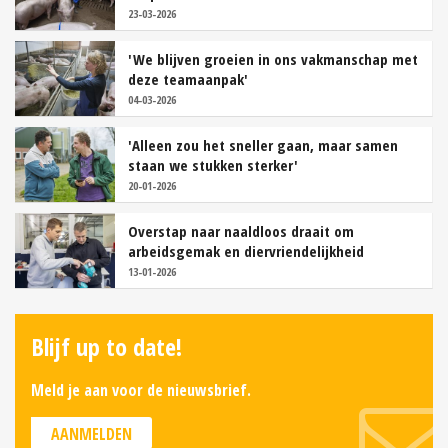
23-03-2026
'We blijven groeien in ons vakmanschap met
deze teamaanpak'
04-03-2026
'Alleen zou het sneller gaan, maar samen
staan we stukken sterker'
20-01-2026
Overstap naar naaldloos draait om
arbeidsgemak en diervriendelijkheid
13-01-2026
Blijf up to date!
Meld je aan voor de nieuwsbrief.
AANMELDEN