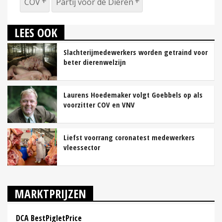
COV
Partij voor de Dieren
LEES OOK
Slachterijmedewerkers worden getraind voor
beter dierenwelzijn
Laurens Hoedemaker volgt Goebbels op als
voorzitter COV en VNV
Liefst voorrang coronatest medewerkers
vleessector
MARKTPRIJZEN
DCA BestPigletPrice