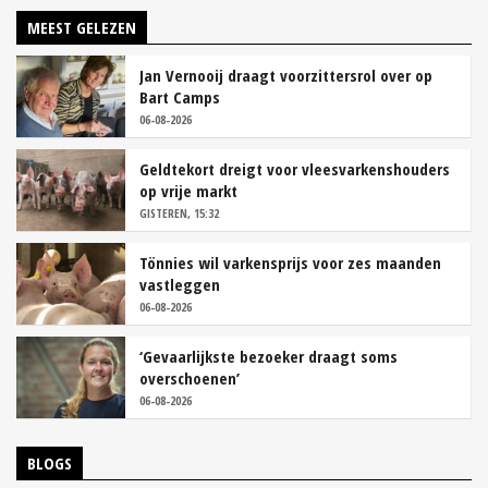
MEEST GELEZEN
Jan Vernooij draagt voorzittersrol over op
Bart Camps
06-08-2026
Geldtekort dreigt voor vleesvarkenshouders
op vrije markt
GISTEREN, 15:32
Tönnies wil varkensprijs voor zes maanden
vastleggen
06-08-2026
‘Gevaarlijkste bezoeker draagt soms
overschoenen’
06-08-2026
BLOGS