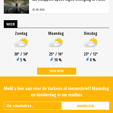
05-08-2026
WEER
Zondag
Maandag
Dinsdag
30
°
/ 14
°
25
°
/ 16
°
23
°
/ 12
°
5 %
10 %
0 %
MEER WEER
Meld u hier aan voor de Varkens.nl nieuwsbrief! Maandag
en donderdag in uw mailbox
AANMELDEN