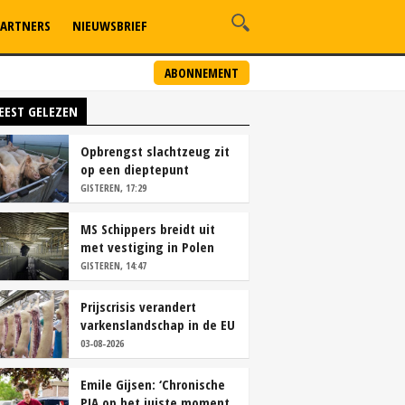
ARTNERS
NIEUWSBRIEF
ABONNEMENT
EEST GELEZEN
Opbrengst slachtzeug zit
op een dieptepunt
GISTEREN, 17:29
MS Schippers breidt uit
met vestiging in Polen
GISTEREN, 14:47
Prijscrisis verandert
varkenslandschap in de EU
rap
03-08-2026
Emile Gijsen: ‘Chronische
PIA op het juiste moment