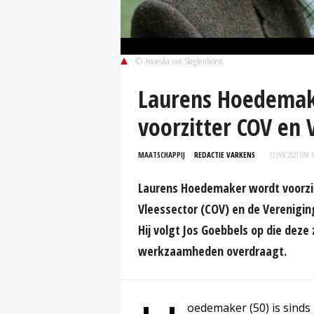
© Anoeska van Slegtenhorst.
Laurens Hoedemake
voorzitter COV en
MAATSCHAPPIJ
REDACTIE VARKENS
13 JAN 2021 OM 1
Laurens Hoedemaker wordt voorzit
Vleessector (COV) en de Verenigin
Hij volgt Jos Goebbels op die dez
werkzaamheden overdraagt.
oedemaker (50) is sinds 