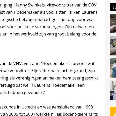
iging. Henny Swinkels, vicevoorzitter van de COV,
BE
st van Hoedemaker als voorzitter. 'Ik ken Laurens
trategische belangenbehartiger met oog voor wat
voel voor politieke verhoudingen. Zijn netwerken
rs en in het werkveld zijn van groot belang voor de
 van de VNV, vult aan: 'Hoedemaker is precies wat
we voorzitter. Zijn veterinaire achtergrond, zijn
aring als verenigingsman maken hem zeer geschikt
overtuigd dat we in Laurens Hoedemaker een
bels hebben gevonden.'
skunde in Utrecht en was aansluitend van 1998
 Van 2006 tot 2007 werkte hij als docent-dierenarts