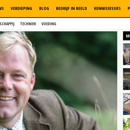
WS
VERDIEPING
BLOG
BEDRIJF IN BEELD
KENNISSESSIES
P
SCHAPPIJ
TECHNIEK
VOEDING
M