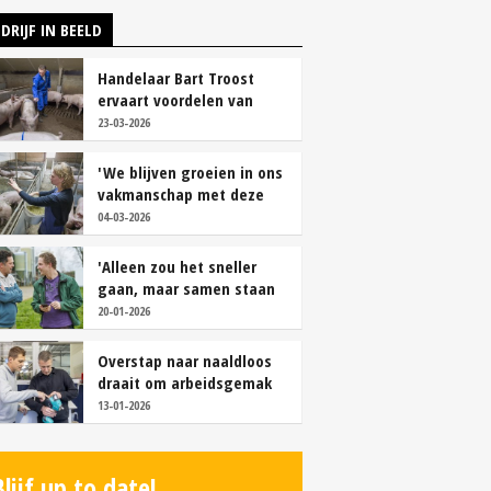
DRIJF IN BEELD
Handelaar Bart Troost
ervaart voordelen van
coöperatieve voerfusie
23-03-2026
'We blijven groeien in ons
vakmanschap met deze
teamaanpak'
04-03-2026
'Alleen zou het sneller
gaan, maar samen staan
we stukken sterker'
20-01-2026
Overstap naar naaldloos
draait om arbeidsgemak
en diervriendelijkheid
13-01-2026
Blijf up to date!