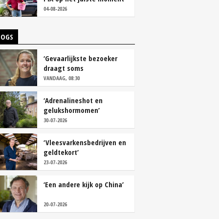
tackelen’
04-08-2026
LOGS
‘Gevaarlijkste bezoeker
draagt soms
overschoenen’
VANDAAG, 08:30
‘Adrenalineshot en
gelukshormomen’
30-07-2026
‘Vleesvarkensbedrijven en
geldtekort’
23-07-2026
‘Een andere kijk op China’
20-07-2026