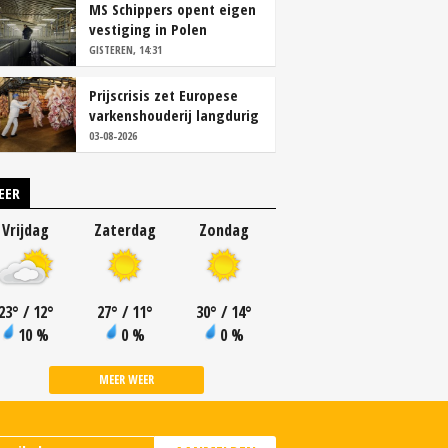
MS Schippers opent eigen
vestiging in Polen
GISTEREN, 14:31
Prijscrisis zet Europese
varkenshouderij langdurig
onder druk
03-08-2026
EER
Vrijdag
Zaterdag
Zondag
23
°
/ 12
°
27
°
/ 11
°
30
°
/ 14
°
10 %
0 %
0 %
MEER WEER