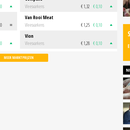
50
Vleesvarkens
€ 1,32
€ 0,10
Van Rooi Meat
00
Vleesvarkens
€ 1,25
€ 0,10
Vion
50
Vleesvarkens
€ 1,28
€ 0,10
E
MEER MARKTPRIJZEN
N