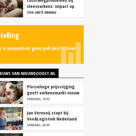
Luchtwegproblemen bij
vleesvarkens: impact op
karkas- en vleeskwaliteit
CEVA SANTÉ ANIMALE
Stelling
r is momenteel geen poll beschikbaar.
IEUWS VAN NIEUWEOOGST.NL
Plotselinge prijsstijging
geeft varkensmarkt nieuw
perspectief
VANDAAG, 10:02
Jan Vernooij stopt bij
Vee&Logistiek Nederland
VANDAAG, 06:00